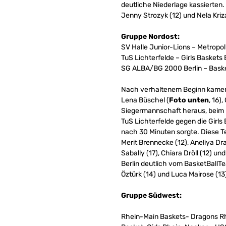
deutliche Niederlage kassierten
Jenny Strozyk (12) und Nela Kriz
Gruppe Nordost:
SV Halle Junior-Lions – Metropo
TuS Lichterfelde – Girls Basket
SG ALBA/BG 2000 Berlin – Bask
Nach verhaltenem Beginn kamen d
Lena Büschel (
Foto unten
, 16)
Siegermannschaft heraus, beim n
TuS Lichterfelde gegen die Girls 
nach 30 Minuten sorgte. Diese Te
Merit Brennecke (12), Aneliya Dr
Sabally (17), Chiara Dröll (12) 
Berlin deutlich vom BasketBallT
Öztürk (14) und Luca Mairose (13
Gruppe Südwest:
Rhein-Main Baskets- Dragons R