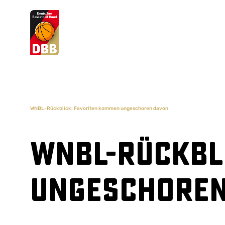
Suchvorschläge
Lorem Ipsum
Dolor Sit
Amet Valputo
WNBL-Rückblick: Favoriten kommen ungeschoren davon
WNBL-Rückbl
ungeschoren