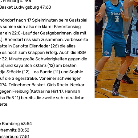
C Freiburg 41:84
Basket Ludwigsburg 47:60
Rhöndorf nach 17 Spielminuten beim Gastspiel
 schien sich also ein klarer Favoritensieg
r ein 22:0-Lauf der Gastgeberinnen, die mit
.). Rhöndorf riss sich zusammen, verbesserte
e in Carlotta Ellenrieder (26) die alles
e es noch zum knappen Erfolg. Auch die BSG
r 32. Minute große Schwierigkeiten gegen die
(23) und Kaya Schicktanz (12) am besten
ja Stöckle (12), Lea Buntic (11) und Sophie
f die Siegerstraße. Vor einer schwierigen
TOP4-Teilnehmer Basket-Girls Rhein-Neckar
 gegen Freiburg (Katharina Hirt 17, Hannah
isa Roß 11) bereits die zweite sehr deutliche
erte.
e Bamberg 63:54
hemnitz 80:52
sserburg 77:51