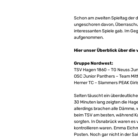
Schon am zweiten Spieltag der d
ungeschoren davon, Überraschun
interessanten Spiele gab. Im Ge
aufgenommen.
Hier unser Überblick über die 
Gruppe Nordwest:
TSV Hagen 1860 – TG Neuss Juni
OSC Junior Panthers – Team Mit
Herner TC – Slammers PEAK Girl
Selten täuscht ein überdeutlich
30 Minuten lang zeigten die Hag
allerdings brachen alle Dämme, w
beim TSV am besten, während Karo
sorgten. In Osnabrück waren es v
kontrollieren waren. Emma Eichme
Posten. Noch gar nicht in der S