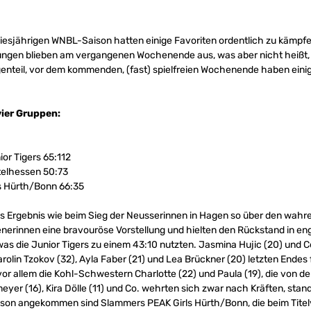
iesjährigen WNBL-Saison hatten einige Favoriten ordentlich zu kämpfe
gen blieben am vergangenen Wochenende aus, was aber nicht heißt,
genteil, vor dem kommenden, (fast) spielfreien Wochenende haben eini
vier Gruppen:
or Tigers 65:112
telhessen 50:73
s Hürth/Bonn 66:35
es Ergebnis wie beim Sieg der Neusserinnen in Hagen so über den wahre
enerinnen eine bravouröse Vorstellung und hielten den Rückstand in en
as die Junior Tigers zu einem 43:10 nutzten. Jasmina Hujic (20) und Ce
lin Tzokov (32), Ayla Faber (21) und Lea Brückner (20) letzten Endes f
or allem die Kohl-Schwestern Charlotte (22) und Paula (19), die von d
yer (16), Kira Dölle (11) und Co. wehrten sich zwar nach Kräften, stan
aison angekommen sind Slammers PEAK Girls Hürth/Bonn, die beim Titelv