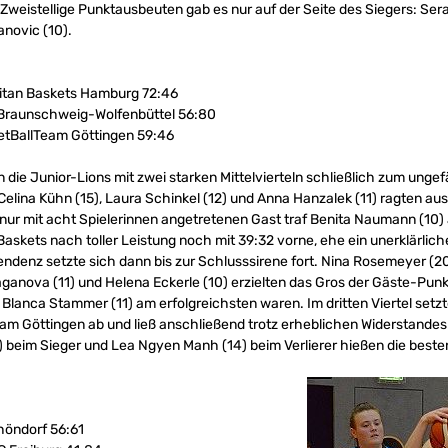
. Zweistellige Punktausbeuten gab es nur auf der Seite des Siegers: S
anovic (10).
litan Baskets Hamburg 72:46
s Braunschweig-Wolfenbüttel 56:80
etBallTeam Göttingen 59:46
ie Junior-Lions mit zwei starken Mittelvierteln schließlich zum unge
, Celina Kühn (15), Laura Schinkel (12) und Anna Hanzalek (11) ragten a
ur mit acht Spielerinnen angetretenen Gast traf Benita Naumann (10) 
Baskets nach toller Leistung noch mit 39:32 vorne, ehe ein unerklärlich
ndenz setzte sich dann bis zur Schlusssirene fort. Nina Rosemeyer (20
aganova (11) und Helena Eckerle (10) erzielten das Gros der Gäste-Pun
und Blanca Stammer (11) am erfolgreichsten waren. Im dritten Viertel se
eam Göttingen ab und ließ anschließend trotz erheblichen Widerstande
) beim Sieger und Lea Ngyen Manh (14) beim Verlierer hießen die beste
höndorf 56:61