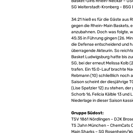
Basket-Girls Rhein-Neckar – US
SG Weiterstadt-Kronberg – BSG 
34:21 hieß es für die Gäste aus 
gegen die Rhein-Main Baskets, es
anzubahnen. Doch was folgte, wa
45:35 in Führung gingen (26. Min
die Defense entscheidend und hatt
überragende Akteurin. So reicht
Basket Ludwigsburg hatte bis zu
SG, bei der erneut Melissa Kolb 
trafen. Ein 15:0-Lauf brachte Nad
Rebmann (10) schließlich noch au
Saison scheint der diesjährige 
(Lise Spatzier 12) zu stehen, der
Schorb 16, Felicia Kälble 13 und L
Niederlage in dieser Saison kassi
Gruppe Südost:
TSV 1861 Nördlingen – DJK Bros
TS Jahn München – ChemCats C
Main Sharks – SG Rosenheim/Wa