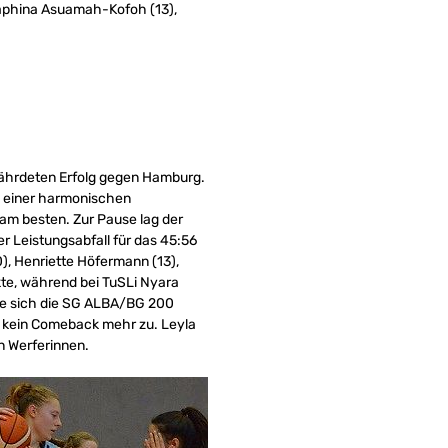
eraphina Asuamah-Kofoh (13),
fährdeten Erfolg gegen Hamburg.
us einer harmonischen
am besten. Zur Pause lag der
er Leistungsabfall für das 45:56
), Henriette Höfermann (13),
kte, während bei TuSLi Nyara
tzte sich die SG ALBA/BG 200
s kein Comeback mehr zu. Leyla
n Werferinnen.