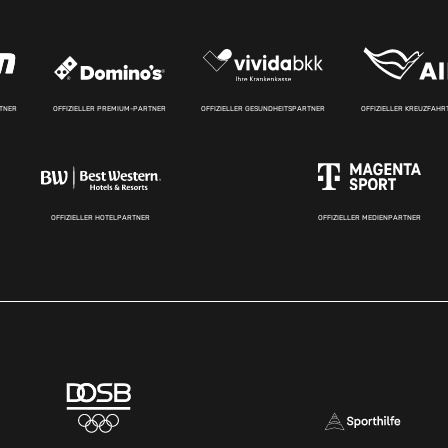
RTNER
OFFIZIELLER PREMIUM-PARTNER
OFFIZIELLER GESUNDHEITSPARTNER
OFFIZIELLER KREUZFAH
OFFIZIELLER HOTELPARTNER
OFFIZIELLER MEDIENPARTNER