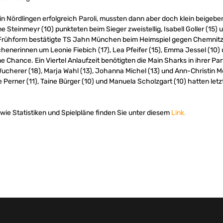
in Nördlingen erfolgreich Paroli, mussten dann aber doch klein beigeben
e Steinmeyr (10) punkteten beim Sieger zweistellig, Isabell Goller (15
rühform bestätigte TS Jahn München beim Heimspiel gegen Chemnitz.
nerinnen um Leonie Fiebich (17), Lea Pfeifer (15), Emma Jessel (10) u
ine Chance. Ein Viertel Anlaufzeit benötigten die Main Sharks in ihrer Pa
herer (18), Marja Wahl (13), Johanna Michel (13) und Ann-Christin Me
e Perner (11), Taine Bürger (10) und Manuela Scholzgart (10) hatten let
ie Statistiken und Spielpläne finden Sie unter diesem
Link.