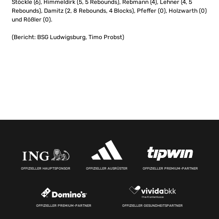
Stöckle (6), Himmeldirk (5, 5 Rebounds), Rebmann (4), Lehner (4, 5
Rebounds), Damitz (2, 8 Rebounds, 4 Blocks), Pfeffer (0), Holzwarth (0)
und Rößler (0).
(Bericht: BSG Ludwigsburg, Timo Probst)
OFFIZIELLER HAUPTSPONSOR
OFFIZIELLER AUSRÜSTER
OFFIZIELLER PREMIUM-PARTNER
OFFIZIELLER PREMIUM-PARTNER
OFFIZIELLER GESUNDHEITSPARTNER