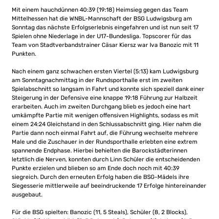
Mit einem hauchdünnen 40:39 (19:18) Heimsieg gegen das Team
Mittelhessen hat die WNBL-Mannschaft der BSG Ludwigsburg am
Sonntag das nächste Erfolgserlebnis eingefahren und ist nun seit 17
Spielen ohne Niederlage in der U17-Bundesliga. Topscorer für das
Team von Stadtverbandstrainer Cäsar Kiersz war Iva Banozic mit 11
Punkten.
Nach einem ganz schwachen ersten Viertel (5:13) kam Ludwigsburg
am Sonntagnachmittag in der Rundsporthalle erst im zweiten
Spielabschnitt so langsam in Fahrt und konnte sich speziell dank einer
Steigerung in der Defensive eine knappe 19:18 Führung zur Halbzeit
erarbeiten. Auch im zweiten Durchgang blieb es jedoch eine hart
umkämpfte Partie mit wenigen offensiven Highlights, sodass es mit
einem 24:24 Gleichstand in den Schlussabschnitt ging. Hier nahm die
Partie dann noch einmal Fahrt auf, die Führung wechselte mehrere
Male und die Zuschauer in der Rundsporthalle erlebten eine extrem
spannende Endphase. Hierbei behielten die Barockstädterinnen
letztlich die Nerven, konnten durch Linn Schüler die entscheidenden
Punkte erzielen und blieben so am Ende doch noch mit 40:39
siegreich. Durch den erneuten Erfolg haben die BSG-Mädels ihre
Siegesserie mittlerweile auf beeindruckende 17 Erfolge hintereinander
ausgebaut.
Für die BSG spielten: Banozic (11, 5 Steals), Schüler (8, 2 Blocks),