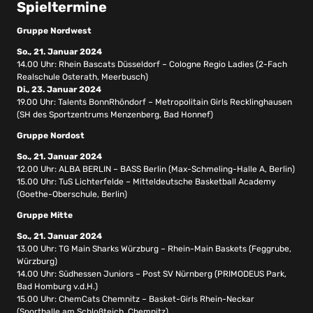
Spieltermine
Gruppe Nordwest
So., 21. Januar 2024
14.00 Uhr: Rhein Bascats Düsseldorf – Cologne Regio Ladies (2-Fach
Realschule Osterath, Meerbusch)
Di., 23. Januar 2024
19.00 Uhr: Talents BonnRhöndorf – Metropolitain Girls Recklinghausen
(SH des Sportzentrums Menzenberg, Bad Honnef)
Gruppe Nordost
So., 21. Januar 2024
12.00 Uhr: ALBA BERLIN – BASS Berlin (Max-Schmeling-Halle A, Berlin)
15.00 Uhr: TuS Lichterfelde – Mitteldeutsche Basketball Academy
(Goethe-Oberschule, Berlin)
Gruppe Mitte
So., 21. Januar 2024
13.00 Uhr: TG Main Sharks Würzburg – Rhein-Main Baskets (Feggrube,
Würzburg)
14.00 Uhr: Südhessen Juniors – Post SV Nürnberg (PRIMODEUS Park,
Bad Homburg v.d.H.)
15.00 Uhr: ChemCats Chemnitz – Basket-Girls Rhein-Neckar
(Sporthalle am Schloßteich, Chemnitz)