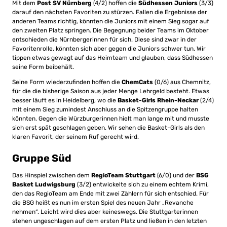
Mit dem
Post SV Nürnberg
(4/2) hoffen die
Südhessen Juniors
(3/3)
darauf den nächsten Favoriten zu stürzen. Fallen die Ergebnisse der
anderen Teams richtig, könnten die Juniors mit einem Sieg sogar auf
den zweiten Platz springen. Die Begegnung beider Teams im Oktober
entschieden die Nürnbergerinnen für sich. Diese sind zwar in der
Favoritenrolle, könnten sich aber gegen die Juniors schwer tun. Wir
tippen etwas gewagt auf das Heimteam und glauben, dass Südhessen
seine Form beibehält.
Seine Form wiederzufinden hoffen die
ChemCats
(0/6) aus Chemnitz,
für die die bisherige Saison aus jeder Menge Lehrgeld besteht. Etwas
besser läuft es in Heidelberg, wo die
Basket-Girls Rhein-Neckar
(2/4)
mit einem Sieg zumindest Anschluss an die Spitzengruppe halten
könnten. Gegen die Würzburgerinnen hielt man lange mit und musste
sich erst spät geschlagen geben. Wir sehen die Basket-Girls als den
klaren Favorit, der seinem Ruf gerecht wird.
Gruppe Süd
Das Hinspiel zwischen dem
RegioTeam Stuttgart
(6/0) und der
BSG
Basket Ludwigsburg
(3/2) entwickelte sich zu einem echtem Krimi,
den das RegioTeam am Ende mit zwei Zählern für sich entschied. Für
die BSG heißt es nun im ersten Spiel des neuen Jahr „Revanche
nehmen“. Leicht wird dies aber keineswegs. Die Stuttgarterinnen
stehen ungeschlagen auf dem ersten Platz und ließen in den letzten