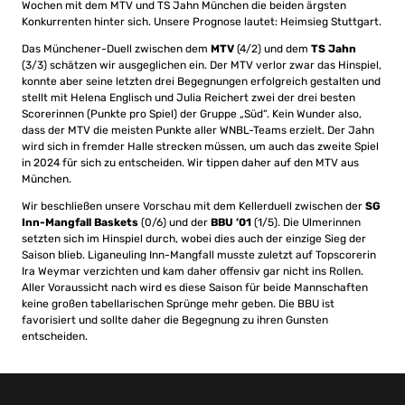
Wochen mit dem MTV und TS Jahn München die beiden ärgsten
Konkurrenten hinter sich. Unsere Prognose lautet: Heimsieg Stuttgart.
Das Münchener-Duell zwischen dem
MTV
(4/2) und dem
TS Jahn
(3/3) schätzen wir ausgeglichen ein. Der MTV verlor zwar das Hinspiel,
konnte aber seine letzten drei Begegnungen erfolgreich gestalten und
stellt mit Helena Englisch und Julia Reichert zwei der drei besten
Scorerinnen (Punkte pro Spiel) der Gruppe „Süd“. Kein Wunder also,
dass der MTV die meisten Punkte aller WNBL-Teams erzielt. Der Jahn
wird sich in fremder Halle strecken müssen, um auch das zweite Spiel
in 2024 für sich zu entscheiden. Wir tippen daher auf den MTV aus
München.
Wir beschließen unsere Vorschau mit dem Kellerduell zwischen der
SG
Inn-Mangfall Baskets
(0/6) und der
BBU ’01
(1/5). Die Ulmerinnen
setzten sich im Hinspiel durch, wobei dies auch der einzige Sieg der
Saison blieb. Liganeuling Inn-Mangfall musste zuletzt auf Topscorerin
Ira Weymar verzichten und kam daher offensiv gar nicht ins Rollen.
Aller Voraussicht nach wird es diese Saison für beide Mannschaften
keine großen tabellarischen Sprünge mehr geben. Die BBU ist
favorisiert und sollte daher die Begegnung zu ihren Gunsten
entscheiden.