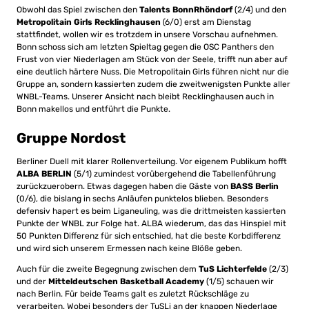
Obwohl das Spiel zwischen den
Talents BonnRhöndorf
(2/4) und den
Metropolitain Girls Recklinghausen
(6/0) erst am Dienstag
stattfindet, wollen wir es trotzdem in unsere Vorschau aufnehmen.
Bonn schoss sich am letzten Spieltag gegen die OSC Panthers den
Frust von vier Niederlagen am Stück von der Seele, trifft nun aber auf
eine deutlich härtere Nuss. Die Metropolitain Girls führen nicht nur die
Gruppe an, sondern kassierten zudem die zweitwenigsten Punkte aller
WNBL-Teams. Unserer Ansicht nach bleibt Recklinghausen auch in
Bonn makellos und entführt die Punkte.
Gruppe Nordost
Berliner Duell mit klarer Rollenverteilung. Vor eigenem Publikum hofft
ALBA BERLIN
(5/1) zumindest vorübergehend die Tabellenführung
zurückzuerobern. Etwas dagegen haben die Gäste von
BASS Berlin
(0/6), die bislang in sechs Anläufen punktelos blieben. Besonders
defensiv hapert es beim Liganeuling, was die drittmeisten kassierten
Punkte der WNBL zur Folge hat. ALBA wiederum, das das Hinspiel mit
50 Punkten Differenz für sich entschied, hat die beste Korbdifferenz
und wird sich unserem Ermessen nach keine Blöße geben.
Auch für die zweite Begegnung zwischen dem
TuS Lichterfelde
(2/3)
und der
Mitteldeutschen Basketball Academy
(1/5) schauen wir
nach Berlin. Für beide Teams galt es zuletzt Rückschläge zu
verarbeiten. Wobei besonders der TuSLi an der knappen Niederlage