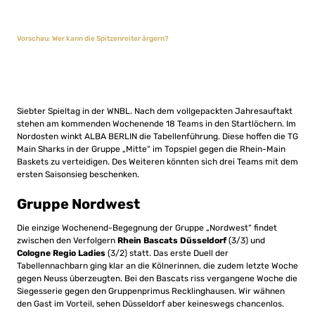
Vorschau: Wer kann die Spitzenreiter ärgern?
Siebter Spieltag in der WNBL. Nach dem vollgepackten Jahresauftakt
stehen am kommenden Wochenende 18 Teams in den Startlöchern. Im
Nordosten winkt ALBA BERLIN die Tabellenführung. Diese hoffen die TG
Main Sharks in der Gruppe „Mitte“ im Topspiel gegen die Rhein-Main
Baskets zu verteidigen. Des Weiteren könnten sich drei Teams mit dem
ersten Saisonsieg beschenken.
Gruppe Nordwest
Die einzige Wochenend-Begegnung der Gruppe „Nordwest“ findet
zwischen den Verfolgern
Rhein Bascats Düsseldorf
(3/3) und
Cologne Regio Ladies
(3/2) statt. Das erste Duell der
Tabellennachbarn ging klar an die Kölnerinnen, die zudem letzte Woche
gegen Neuss überzeugten. Bei den Bascats riss vergangene Woche die
Siegesserie gegen den Gruppenprimus Recklinghausen. Wir wähnen
den Gast im Vorteil, sehen Düsseldorf aber keineswegs chancenlos.