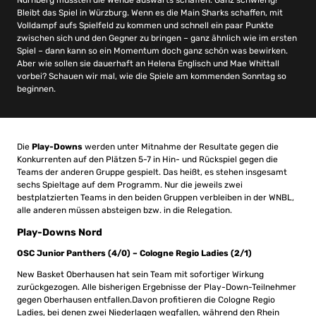
Bleibt das Spiel in Würzburg. Wenn es die Main Sharks schaffen, mit
Volldampf aufs Spielfeld zu kommen und schnell ein paar Punkte
zwischen sich und den Gegner zu bringen – ganz ähnlich wie im ersten
Spiel – dann kann so ein Momentum doch ganz schön was bewirken.
Aber wie sollen sie dauerhaft an Helena Englisch und Mae Whittall
vorbei? Schauen wir mal, wie die Spiele am kommenden Sonntag so
beginnen.
Die
Play-Downs
werden unter Mitnahme der Resultate gegen die
Konkurrenten auf den Plätzen 5-7 in Hin- und Rückspiel gegen die
Teams der anderen Gruppe gespielt. Das heißt, es stehen insgesamt
sechs Spieltage auf dem Programm. Nur die jeweils zwei
bestplatzierten Teams in den beiden Gruppen verbleiben in der WNBL,
alle anderen müssen absteigen bzw. in die Relegation.
Play-Downs Nord
OSC Junior Panthers (4/0) – Cologne Regio Ladies (2/1)
New Basket Oberhausen hat sein Team mit sofortiger Wirkung
zurückgezogen. Alle bisherigen Ergebnisse der Play-Down-Teilnehmer
gegen Oberhausen entfallen.Davon profitieren die Cologne Regio
Ladies, bei denen zwei Niederlagen wegfallen, während den Rhein