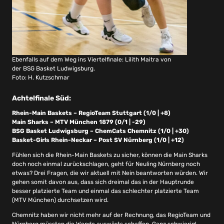
Ebenfalls auf dem Weg ins Viertelfinale: Lilith Maitra von
der BSG Basket Ludwigsburg.
Foto: H. Kutzschmar
Achtelfinale Süd:
Rhein-Main Baskets – RegioTeam Stuttgart (1/0 | +8)
Main Sharks – MTV München 1879 (0/1 | -29)
BSG Basket Ludwigsburg – ChemCats Chemnitz (1/0 | +30)
Basket-Girls Rhein-Neckar – Post SV Nürnberg (1/0 | +12)
Fühlen sich die Rhein-Main Baskets zu sicher, können die Main Sharks
doch noch einmal zurückschlagen, geht für Neuling Nürnberg noch
etwas? Drei Fragen, die wir aktuell mit Nein beantworten würden. Wir
gehen somit davon aus, dass sich dreimal das in der Hauptrunde
besser platzierte Team und einmal das schlechter platzierte Team
(MTV München) durchsetzen wird.
Chemnitz haben wir nicht mehr auf der Rechnung, das RegioTeam und
Nürnberg müssten die Wende auswärts schaffen. Ganz schwierig!