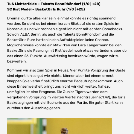
TuS Lichterfelde – Talents BonnRhöndorf (1/0 | +28)
SC Rist Wedel – BasketGirls Ruhr (1/0 | +25)
Dreimal dürfte alles klar sein, einmal könnte es richtig spannend
werden. So sieht es bei einem kurzen Blick auf die ersten Spiele im
Norden aus und wir rechnen eigentlich nicht mit echten Comebacks.
Sowohl ALBA Berlin, als auch die Talents BonnRhöndorf und die
BasketGirls Ruhr hatten in den Auftaktspielen keine Chance.
Möglicherweise könnte ein Mitwirken von Lara Langermann bei den
BasketGirls die Paarung mit Rist Wedel noch etwas verändern, aber ob
das einen 26-Punkte-Auswärtssieg bewirken würde, wagen wir zu
bezweifeln.
Kommen wir also zum Spiel in Neuss. Vier Punkte Vorsprung der Gäste
sind eigentlich so gut wie nichts, können aber bei einem erneut
knappen Spielverlauf natürlich enorme Bedeutung bekommen. Auch
diese Binsenweisheit bringt uns nicht wirklich weiter. Nahezu
unmöglich ist eine Prognose. Die Junior Tigers werden dem
vergebenen Vorsprung im vierten Viertel nachtrauern (61:49), die Girls
Baskets gingen mit viel Euphorie aus der Partie. Ein guter Start kann
durchaus den Ausschlag geben.