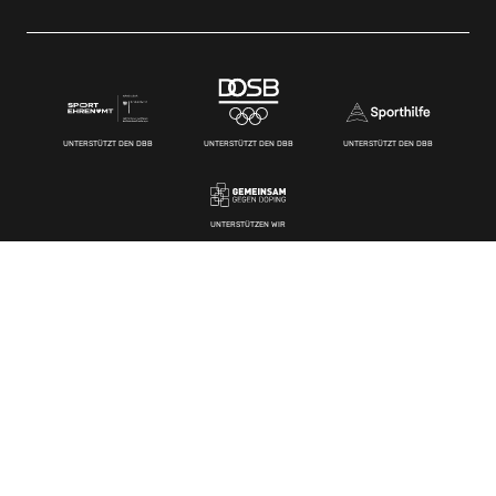
UNTERSTÜTZT DEN DBB
UNTERSTÜTZT DEN DBB
UNTERSTÜTZT DEN DBB
UNTERSTÜTZEN WIR
Kontakt
Deutscher Basketball Bund e.V
Schwanenstraße 6-10
D-58089 Hagen
E-Mail:
info@basketball-bund.de