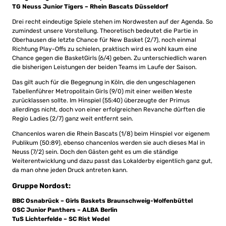
TG Neuss Junior Tigers – Rhein Bascats Düsseldorf
Drei recht eindeutige Spiele stehen im Nordwesten auf der Agenda. So
zumindest unsere Vorstellung. Theoretisch bedeutet die Partie in
Oberhausen die letzte Chance für New Basket (2/7), noch einmal
Richtung Play-Offs zu schielen, praktisch wird es wohl kaum eine
Chance gegen die BasketGirls (6/4) geben. Zu unterschiedlich waren
die bisherigen Leistungen der beiden Teams im Laufe der Saison.
Das gilt auch für die Begegnung in Köln, die den ungeschlagenen
Tabellenführer Metropolitain Girls (9/0) mit einer weißen Weste
zurücklassen sollte. Im Hinspiel (55:40) überzeugte der Primus
allerdings nicht, doch von einer erfolgreichen Revanche dürften die
Regio Ladies (2/7) ganz weit entfernt sein.
Chancenlos waren die Rhein Bascats (1/8) beim Hinspiel vor eigenem
Publikum (50:89), ebenso chancenlos werden sie auch dieses Mal in
Neuss (7/2) sein. Doch den Gästen geht es um die ständige
Weiterentwicklung und dazu passt das Lokalderby eigentlich ganz gut,
da man ohne jeden Druck antreten kann.
Gruppe Nordost:
BBC Osnabrück –
Girls Baskets Braunschweig-Wolfenbüttel
OSC Junior Panthers – ALBA Berlin
TuS Lichterfelde – SC Rist Wedel