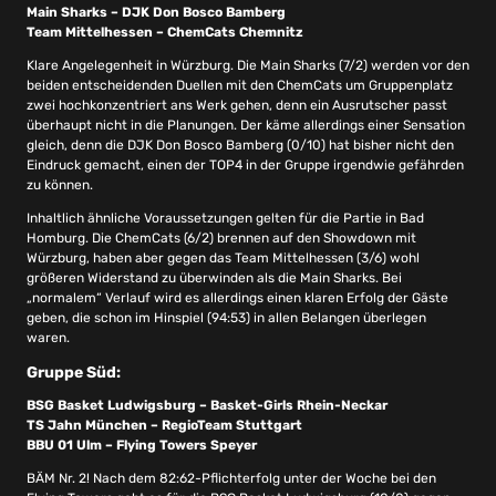
Main Sharks – DJK Don Bosco Bamberg
Team Mittelhessen – ChemCats Chemnitz
Klare Angelegenheit in Würzburg. Die Main Sharks (7/2) werden vor den
beiden entscheidenden Duellen mit den ChemCats um Gruppenplatz
zwei hochkonzentriert ans Werk gehen, denn ein Ausrutscher passt
überhaupt nicht in die Planungen. Der käme allerdings einer Sensation
gleich, denn die DJK Don Bosco Bamberg (0/10) hat bisher nicht den
Eindruck gemacht, einen der TOP4 in der Gruppe irgendwie gefährden
zu können.
Inhaltlich ähnliche Voraussetzungen gelten für die Partie in Bad
Homburg. Die ChemCats (6/2) brennen auf den Showdown mit
Würzburg, haben aber gegen das Team Mittelhessen (3/6) wohl
größeren Widerstand zu überwinden als die Main Sharks. Bei
„normalem“ Verlauf wird es allerdings einen klaren Erfolg der Gäste
geben, die schon im Hinspiel (94:53) in allen Belangen überlegen
waren.
Gruppe Süd:
BSG Basket Ludwigsburg – Basket-Girls Rhein-Neckar
TS Jahn München – R
egioTeam Stuttgart
BBU 01 Ulm – Flying Towers Speyer
BÄM Nr. 2! Nach dem 82:62-Pflichterfolg unter der Woche bei den