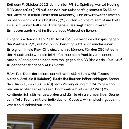
Seit dem 9. Oktober 2022, dem ersten WNBL-Spieltag, wartet Neuling
BBC Osnabrück (1/7) auf den zweiten Saisonerfolg (damals 56:55 bei
der Mitteldeutschen Basketball Academy). Und er wird weiter warten
müssen, denn die Girls Baskets (7/2) dürfen sich beim Kampf um Platz
zwei auf keinen Fall eine Blöße geben. Das liegt nach unserem
Ermessen auch nicht im Bereich des Wahrscheinlichen.
Es geht um den vierten Platz! ALBA (3/5) gewann das Hinspiel gegen
die Panthers (4/5) mit 62:52 und benötigt jetzt auch wieder einen
Erfolg, um in die Play-Offs einziehen zu können. Für den OSC ist es in
der Hauptrunde wohl die letzte Chance noch Punkte zu machen,
anschließend geht es noch zweimal gegen den SC Rist Wedel. Duell auf
Augenhöhe? Wir sehen ALBA vorne.
BÄM! Das Duell der beiden derzeit wohl stärksten WNBL-Teams im
Norden lässt die (Mädchen)-Basketballherzen höher schlagen. Schon
das Hinspiel, das TuSLi (8/0) nach Verlängerung mit 84:76 gewann,
war ein echter Leckerbissen. Doch seitdem ist der SC Rist (7/2)
kontinuierlich stärker geworden und dürfte ein gleichwertiger Gegner
sein. Tolle Teams mit viel individueller Klasse … wir sind sehr gespannt,
wer sich durchsetzen kann.