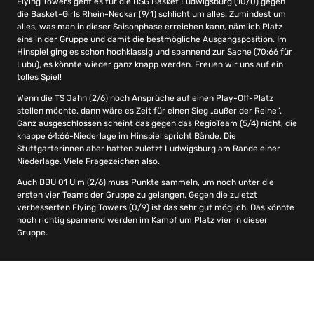
Flying Towers geht es für die BSG Basket Ludwigsburg (10/0) gegen
die Basket-Girls Rhein-Neckar (9/1) schlicht um alles. Zumindest um
alles, was man in dieser Saisonphase erreichen kann, nämlich Platz
eins in der Gruppe und damit die bestmögliche Ausgangsposition. Im
Hinspiel ging es schon hochklassig und spannend zur Sache (70:66 für
Lubu), es könnte wieder ganz knapp werden. Freuen wir uns auf ein
tolles Spiel!
Wenn die TS Jahn (2/6) noch Ansprüche auf einen Play-Off-Platz
stellen möchte, dann wäre es Zeit für einen Sieg „außer der Reihe“.
Ganz ausgeschlossen scheint das gegen das RegioTeam (5/4) nicht, die
knappe 64:66-Niederlage im Hinspiel spricht Bände. Die
Stuttgarterinnen aber hatten zuletzt Ludwigsburg am Rande einer
Niederlage. Viele Fragezeichen also.
Auch BBU 01 Ulm (2/6) muss Punkte sammeln, um noch unter die
ersten vier Teams der Gruppe zu gelangen. Gegen die zuletzt
verbesserten Flying Towers (0/9) ist das sehr gut möglich. Das könnte
noch richtig spannend werden im Kampf um Platz vier in dieser
Gruppe.