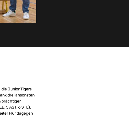
 die Junior Tigers
dank drei ansonsten
n prächtiger
B, 5 AST, 6 STL).
weiter Flur dagegen