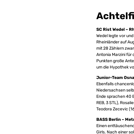
Achtelf
SC Rist Wedel – R
Wedel legte vor und
Rheinländer auf Aug
mit 28 Zählern zwar
Antonia Marzini für 
Punkten große Antei
um die Hypothek v
Junior-Team Osna
Ebenfalls chancenlo
Niedersachsen selb
Ende sprachen 40 Ba
REB, 3 STL), Rosali
Teodora Zecevic (16
BASS Berlin – Met
Einen enttäuschende
Girls. Nach einer so