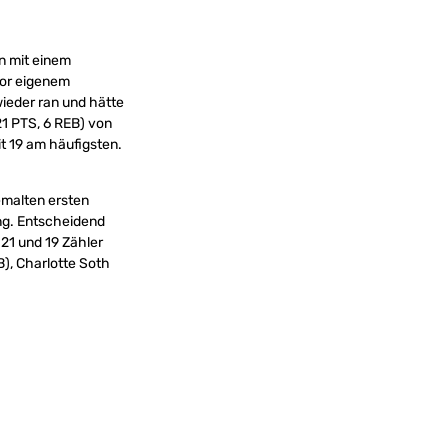
en mit einem
vor eigenem
wieder ran und hätte
21 PTS, 6 REB) von
t 19 am häufigsten.
emalten ersten
ung. Entscheidend
21 und 19 Zähler
B), Charlotte Soth