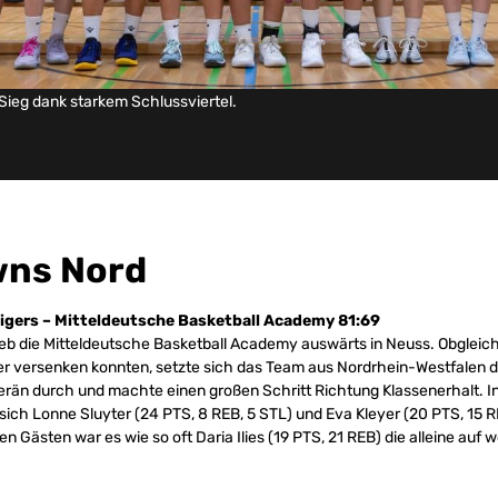
ieg dank starkem Schlussviertel.
wns Nord
igers – Mitteldeutsche Basketball Academy 81:69
lieb die Mitteldeutsche Basketball Academy auswärts in Neuss. Obgleich
ier versenken konnten, setzte sich das Team aus Nordrhein-Westfalen 
verän durch und machte einen großen Schritt Richtung Klassenerhalt. I
sich Lonne Sluyter (24 PTS, 8 REB, 5 STL) und Eva Kleyer (20 PTS, 15 RE
 Gästen war es wie so oft Daria Ilies (19 PTS, 21 REB) die alleine auf 