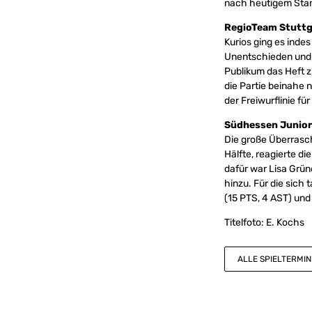
nach heutigem Stan
RegioTeam Stuttg
Kurios ging es inde
Unentschieden und 
Publikum das Heft z
die Partie beinahe 
der Freiwurflinie f
Südhessen Junior
Die große Überrasch
Hälfte, reagierte d
dafür war Lisa Grün
hinzu. Für die sich
(15 PTS, 4 AST) und
Titelfoto: E. Kochs
ALLE SPIELTERMIN