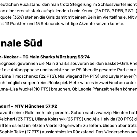
 deutlichen Rückstand, den man trotz Steigerung im Schlussviertel nic
on einer erneut stark aufspielenden Lucie Keune (26 PTS, 9 REB, 3 STL)
quote (35%) stehen die Girls damit mit einem Bein im Viertelfinale. Mit 
e mit 13 Punkten und 15 Rebounds wichtige Akzente setzen konnte.
inale Süd
n-Neckar – TG Main Sharks Würzburg 53:74
rognose, gewannen die Main Sharks souverän bei den Basket-Girls Rh
ef die Anfangsphase und brachte seine PS über die gesamte Partie nur 
 Elina Timoschenko (22 PTS), Mia Wiegand (14 PTS) und Layla Mayer (
wohlmöglich sorgenfreies Rückspiel. Mehr wird es in zwei Wochen unte
nna-Lisa Wuckel (10 PTS) brauchen. Ob Leonie Pfanzelt helfen können 
dorf – MTV München 57:92
avorit seiner Rolle mehr als gerecht. Schon nach zwanzig Minuten ha
Reichert (23 PTS), Uliana Kolesnyk (25 PTS) und Ajla Helvida (20 PTS) 
afften es erst im letzten Viertel Gegenwehr zu liefern, blieben aber trotz
Sophie Telke (17 PTS) aussichtslos im Rückstand. Das Wiedersehen am 