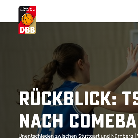
Suchvorschläge
Lorem Ipsum
Dolor Sit
Amet Valputo
Rückblick: T
nach Comeba
Unentschieden zwischen Stuttgart und Nürnberg | 