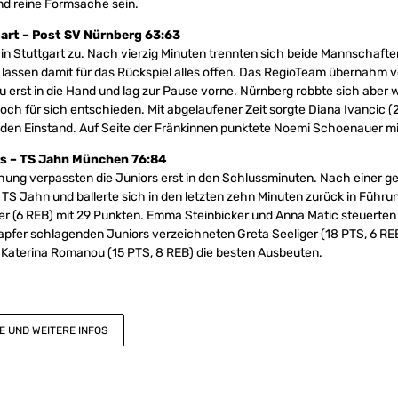
d reine Formsache sein.
art – Post SV Nürnberg 63:63
s in Stuttgart zu. Nach vierzig Minuten trennten sich beide Mannschaft
lassen damit für das Rückspiel alles offen. Das RegioTeam übernahm 
u erst in die Hand und lag zur Pause vorne. Nürnberg robbte sich aber 
noch für sich entschieden. Mit abgelaufener Zeit sorgte Diana Ivancic (
ür den Einstand. Auf Seite der Fränkinnen punktete Noemi Schoenauer mi
s – TS Jahn München 76:84
ung verpassten die Juniors erst in den Schlussminuten. Nach einer g
ie TS Jahn und ballerte sich in den letzten zehn Minuten zurück in Führ
er (6 REB) mit 29 Punkten. Emma Steinbicker und Anna Matic steuerten 
 tapfer schlagenden Juniors verzeichneten Greta Seeliger (18 PTS, 6 RE
 Katerina Romanou (15 PTS, 8 REB) die besten Ausbeuten.
E UND WEITERE INFOS