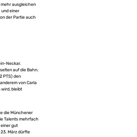
ht mehr ausgleichen
 und einer
von der Partie auch
ein-Neckar.
selten auf die Bahn.
12 PTS) den
r anderem von Carla
wird, bleibt
tte die Münchener
die Talents mehrfach
 einer gut
23. März dürfte