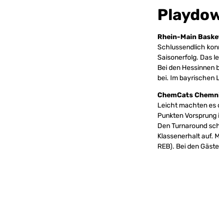
Playdo
Rhein-Main Basket
Schlussendlich kon
Saisonerfolg. Das l
Bei den Hessinnen 
bei. Im bayrischen 
ChemCats Chemnit
Leicht machten es 
Punkten Vorsprung i
Den Turnaround sch
Klassenerhalt auf. 
REB). Bei den Gäste