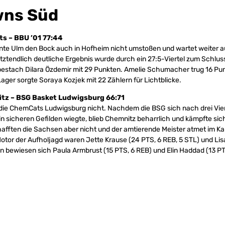
wns Süd
s – BBU ’01 77:44
nte Ulm den Bock auch in Hofheim nicht umstoßen und wartet weiter a
etztendlich deutliche Ergebnis wurde durch ein 27:5-Viertel zum Schluss
bestach Dilara Özdemir mit 29 Punkten. Amelie Schumacher trug 16 P
Lager sorgte Soraya Kozjek mit 22 Zählern für Lichtblicke.
z – BSG Basket Ludwigsburg 66:71
die ChemCats Ludwigsburg nicht. Nachdem die BSG sich nach drei Vier
n sicheren Gefilden wiegte, blieb Chemnitz beharrlich und kämpfte sich
afften die Sachsen aber nicht und der amtierende Meister atmet im K
Motor der Aufholjagd waren Jette Krause (24 PTS, 6 REB, 5 STL) und Lis
n bewiesen sich Paula Armbrust (15 PTS, 6 REB) und Elin Haddad (13 PT