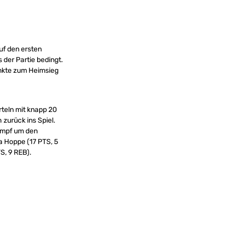
uf den ersten
 der Partie bedingt.
unkte zum Heimsieg
teln mit knapp 20
 zurück ins Spiel.
ampf um den
a Hoppe (17 PTS, 5
S, 9 REB).