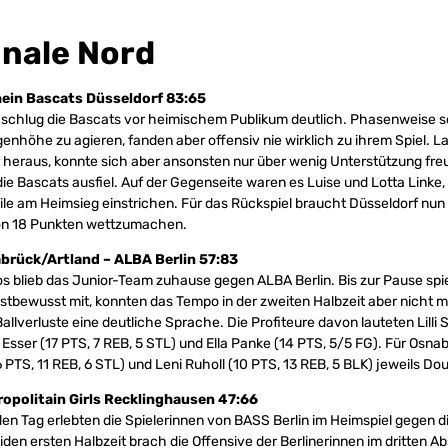
inale Nord
hein Bascats Düsseldorf 83:65
 schlug die Bascats vor heimischem Publikum deutlich. Phasenweise s
enhöhe zu agieren, fanden aber offensiv nie wirklich zu ihrem Spiel. 
 heraus, konnte sich aber ansonsten nur über wenig Unterstützung freu
die Bascats ausfiel. Auf der Gegenseite waren es Luise und Lotta Linke, 
le am Heimsieg einstrichen. Für das Rückspiel braucht Düsseldorf nun 
on 18 Punkten wettzumachen.
brück/Artland – ALBA Berlin 57:83
s blieb das Junior-Team zuhause gegen ALBA Berlin. Bis zur Pause spie
stbewusst mit, konnten das Tempo in der zweiten Halbzeit aber nicht
llverluste eine deutliche Sprache. Die Profiteure davon lauteten Lilli 
e Esser (17 PTS, 7 REB, 5 STL) und Ella Panke (14 PTS, 5/5 FG). Für Osn
 PTS, 11 REB, 6 STL) und Leni Ruholl (10 PTS, 13 REB, 5 BLK) jeweils D
ropolitain Girls Recklinghausen 47:66
n Tag erlebten die Spielerinnen von BASS Berlin im Heimspiel gegen di
liden ersten Halbzeit brach die Offensive der Berlinerinnen im dritten A