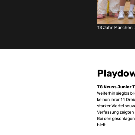
TS Jahn München: S
Playdo
TG Neuss Junior T
Weiterhin sieglos b
keinen ihrer 14 Dre
starker Viertel sou
Verfassung zeigten 
Bei den geschlagenen
hielt.