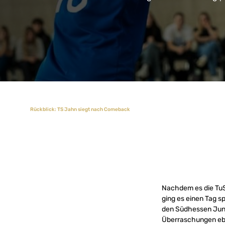
Rückblick: TS Jahn siegt nach Comeback
Nachdem es die TuS 
ging es einen Tag 
den Südhessen Junio
Überraschungen ebe