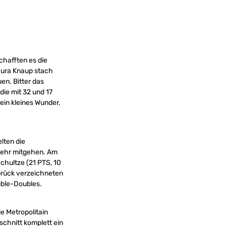
chafften es die
Laura Knaup stach
en. Bitter das
die mit 32 und 17
ein kleines Wunder,
lten die
 mehr mitgehen. Am
Schultze (21 PTS, 10
abrück verzeichneten
ouble-Doubles.
e Metropolitain
bschnitt komplett ein