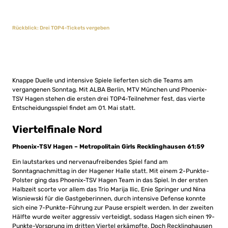
Rückblick: Drei TOP4-Tickets vergeben
Knappe Duelle und intensive Spiele lieferten sich die Teams am
vergangenen Sonntag. Mit ALBA Berlin, MTV München und Phoenix-
TSV Hagen stehen die ersten drei TOP4-Teilnehmer fest, das vierte
Entscheidungsspiel findet am 01. Mai statt.
Viertelfinale Nord
Phoenix-TSV Hagen – Metropolitain Girls Recklinghausen 61:59
Ein lautstarkes und nervenaufreibendes Spiel fand am
Sonntagnachmittag in der Hagener Halle statt. Mit einem 2-Punkte-
Polster ging das Phoenix-TSV Hagen Team in das Spiel. In der ersten
Halbzeit scorte vor allem das Trio Marija Ilic, Enie Springer und Nina
Wisniewski für die Gastgeberinnen, durch intensive Defense konnte
sich eine 7-Punkte-Führung zur Pause erspielt werden. In der zweiten
Hälfte wurde weiter aggressiv verteidigt, sodass Hagen sich einen 19-
Punkte-Vorsprung im dritten Viertel erkämpfte. Doch Recklinghausen