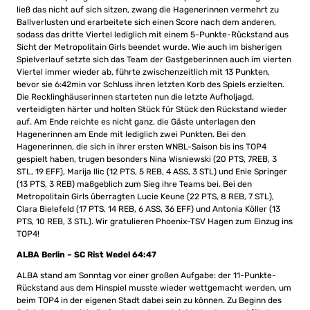
ließ das nicht auf sich sitzen, zwang die Hagenerinnen vermehrt zu
Ballverlusten und erarbeitete sich einen Score nach dem anderen,
sodass das dritte Viertel lediglich mit einem 5-Punkte-Rückstand aus
Sicht der Metropolitain Girls beendet wurde. Wie auch im bisherigen
Spielverlauf setzte sich das Team der Gastgeberinnen auch im vierten
Viertel immer wieder ab, führte zwischenzeitlich mit 13 Punkten,
bevor sie 6:42min vor Schluss ihren letzten Korb des Spiels erzielten.
Die Recklinghäuserinnen starteten nun die letzte Aufholjagd,
verteidigten härter und holten Stück für Stück den Rückstand wieder
auf. Am Ende reichte es nicht ganz, die Gäste unterlagen den
Hagenerinnen am Ende mit lediglich zwei Punkten. Bei den
Hagenerinnen, die sich in ihrer ersten WNBL-Saison bis ins TOP4
gespielt haben, trugen besonders Nina Wisniewski (20 PTS, 7REB, 3
STL, 19 EFF), Marija Ilic (12 PTS, 5 REB, 4 ASS, 3 STL) und Enie Springer
(13 PTS, 3 REB) maßgeblich zum Sieg ihre Teams bei. Bei den
Metropolitain Girls überragten Lucie Keune (22 PTS, 8 REB, 7 STL),
Clara Bielefeld (17 PTS, 14 REB, 6 ASS, 36 EFF) und Antonia Köller (13
PTS, 10 REB, 3 STL). Wir gratulieren Phoenix-TSV Hagen zum Einzug ins
TOP4!
ALBA Berlin – SC Rist Wedel 64:47
ALBA stand am Sonntag vor einer großen Aufgabe: der 11-Punkte-
Rückstand aus dem Hinspiel musste wieder wettgemacht werden, um
beim TOP4 in der eigenen Stadt dabei sein zu können. Zu Beginn des