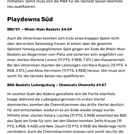
mithalten. Somit muss sich die MBA für die nächste Saison ebenfalls
neu qualifizieren.
Playdowns Süd
BBU’01 – Rhein-Main Baskets 54:59
Auch die Ulmerinnen konnten sich trotz eines knappen Spiels nicht
über den ersten Saisonsieg freuen. In einem über die gesamte
Spielzeit hinweg ausgeglichenen Spiel gingen am Ende die Rhein-Main
Baskets als Siegerinnen vom Platz und sicherten sich, angeführt von
einer starken Marlene Lorenz (17 PTS, 9 REB, 7 STL) den Klassenerhalt.
Bei den Ulmerinnen stachen die Leistungen von Klara Rupcic (13 PTS, 4
REB, 3 STL) und Alina Herrmann (11 PTS, 3 REB) heraus. Ulm muss sich
somit für die nächste Saison neu qualifizieren.
BSG Baskets Ludwigsburg – Chemcats Chemnitz 61:57
Im zweiten Duell des Südens gestaltete sich die Partie ebenfalls
knapp. Während die Ludwigsburgerinnen im ersten Viertel
dominierten, konnten die Chemnitzerinnen das dritte Viertel deutlich
für sich entscheiden, wodurch es am Ende wieder knapp wurde.
Mithilfe einer starken Katara Lischka (17 PTS, 5 REB) entschied die BSG
das Spiel am Ende für sich, bei den Gästen konnten Jette Krause (19
PTS, 6 REB, 4 ASS) und Nele Jauch (13 PTS, 5 REB) die Niederlage nicht
verhindern. Auch die Chemnitzerinnen müssen sich somit neu für die