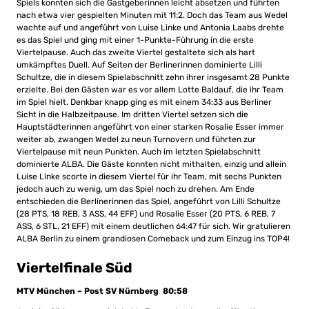
Spiels konnten sich die Gastgeberinnen leicht absetzen und führten
nach etwa vier gespielten Minuten mit 11:2. Doch das Team aus Wedel
wachte auf und angeführt von Luise Linke und Antonia Laabs drehte
es das Spiel und ging mit einer 1-Punkte-Führung in die erste
Viertelpause. Auch das zweite Viertel gestaltete sich als hart
umkämpftes Duell. Auf Seiten der Berlinerinnen dominierte Lilli
Schultze, die in diesem Spielabschnitt zehn ihrer insgesamt 28 Punkte
erzielte. Bei den Gästen war es vor allem Lotte Baldauf, die ihr Team
im Spiel hielt. Denkbar knapp ging es mit einem 34:33 aus Berliner
Sicht in die Halbzeitpause. Im dritten Viertel setzen sich die
Hauptstädterinnen angeführt von einer starken Rosalie Esser immer
weiter ab, zwangen Wedel zu neun Turnovern und führten zur
Viertelpause mit neun Punkten. Auch im letzten Spielabschnitt
dominierte ALBA. Die Gäste konnten nicht mithalten, einzig und allein
Luise Linke scorte in diesem Viertel für ihr Team, mit sechs Punkten
jedoch auch zu wenig, um das Spiel noch zu drehen. Am Ende
entschieden die Berlinerinnen das Spiel, angeführt von Lilli Schultze
(28 PTS, 18 REB, 3 ASS, 44 EFF) und Rosalie Esser (20 PTS, 6 REB, 7
ASS, 6 STL, 21 EFF) mit einem deutlichen 64:47 für sich. Wir gratulieren
ALBA Berlin zu einem grandiosen Comeback und zum Einzug ins TOP4!
Viertelfinale Süd
MTV München – Post SV Nürnberg 80:58