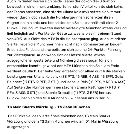
Auch im Süden waren sich beide Teams der do-or-die-Situation
bewusst. In einem hart umkämpften ersten Viertel konnte sich keins
der Teams absetzen, eine starke Uliana Kolesnyk setzte sich immer
wieder durch, doch auch die Nürnbergerinnen schenkten ihren
Gegnerinnen nichts und beendeten den Spielabschnitt mit einer 2-
Punke Führung. Im zweiten Viertel verteidigte München intensiver und
ließ lediglich acht Punkte der Gäste zu, weshalb es mit einem Stand
von 40:31 aus Sicht des MTV in die Halbzeitpause ging. Auch im dritten
Viertel ließen die Münchnerinnen nicht nach, dominierten an beiden
Enden des Feldes und erarbeiteten sich so eine 24-Punkte-Führung
zur Viertelpause. Auch wenn sich das letzte Viertel etwas
ausgeglichener gestaltete und Nürnberg dieses sogar für sich
entscheiden konnte, gewinnt der MTV München das Spiel am Ende
verdient deutlich. Der hohe Sieg entstand vor allem durch die starken
Leistungen von Uliana Kolesnyk (33 PTS, 16 REB, 4 ASS, 45 EFF), Julia
Reichert (17 PTS, 9 REB, 3 STL) und Isabelle Reis (10 PTS, 9 REB, 4 ASS).
Auf Seiten der Nürnbergerinnen stachen Emma Rettinger (7 PTS, 9
REb, 3 ASS, 3 STL) und Sophie Dropuljic (11 PTS, 3 REB) heraus.
Glückwunsch an den MTV München – wir sehen uns in Berlin!
TG Main Sharks Würzburg – TS Jahn München
Das Rückspiel des Viertelfinals zwischen den TG Main Sharks
Würzburg und dem TS Jahn München wird am 01. Mai in Würzburg
ausgetragen.