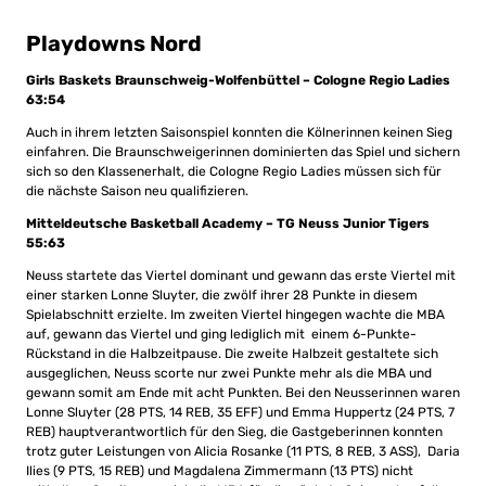
Playdowns Nord
Girls Baskets Braunschweig-Wolfenbüttel – Cologne Regio Ladies
63:54
Auch in ihrem letzten Saisonspiel konnten die Kölnerinnen keinen Sieg
einfahren. Die Braunschweigerinnen dominierten das Spiel und sichern
sich so den Klassenerhalt, die Cologne Regio Ladies müssen sich für
die nächste Saison neu qualifizieren.
Mitteldeutsche Basketball Academy – TG Neuss Junior Tigers
55:63
Neuss startete das Viertel dominant und gewann das erste Viertel mit
einer starken Lonne Sluyter, die zwölf ihrer 28 Punkte in diesem
Spielabschnitt erzielte. Im zweiten Viertel hingegen wachte die MBA
auf, gewann das Viertel und ging lediglich mit einem 6-Punkte-
Rückstand in die Halbzeitpause. Die zweite Halbzeit gestaltete sich
ausgeglichen, Neuss scorte nur zwei Punkte mehr als die MBA und
gewann somit am Ende mit acht Punkten. Bei den Neusserinnen waren
Lonne Sluyter (28 PTS, 14 REB, 35 EFF) und Emma Huppertz (24 PTS, 7
REB) hauptverantwortlich für den Sieg, die Gastgeberinnen konnten
trotz guter Leistungen von Alicia Rosanke (11 PTS, 8 REB, 3 ASS), Daria
Ilies (9 PTS, 15 REB) und Magdalena Zimmermann (13 PTS) nicht