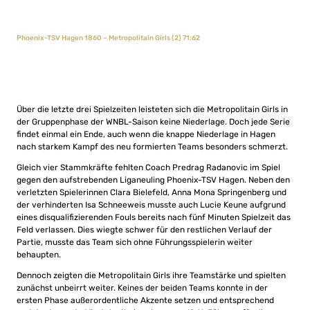
Phoenix-TSV Hagen 1860 – Metropolitain Girls (2) 71:62
Über die letzte drei Spielzeiten leisteten sich die Metropolitain Girls in
der Gruppenphase der WNBL-Saison keine Niederlage. Doch jede Serie
findet einmal ein Ende, auch wenn die knappe Niederlage in Hagen
nach starkem Kampf des neu formierten Teams besonders schmerzt.
Gleich vier Stammkräfte fehlten Coach Predrag Radanovic im Spiel
gegen den aufstrebenden Liganeuling Phoenix-TSV Hagen. Neben den
verletzten Spielerinnen Clara Bielefeld, Anna Mona Springenberg und
der verhinderten Isa Schneeweis musste auch Lucie Keune aufgrund
eines disqualifizierenden Fouls bereits nach fünf Minuten Spielzeit das
Feld verlassen. Dies wiegte schwer für den restlichen Verlauf der
Partie, musste das Team sich ohne Führungsspielerin weiter
behaupten.
Dennoch zeigten die Metropolitain Girls ihre Teamstärke und spielten
zunächst unbeirrt weiter. Keines der beiden Teams konnte in der
ersten Phase außerordentliche Akzente setzen und entsprechend