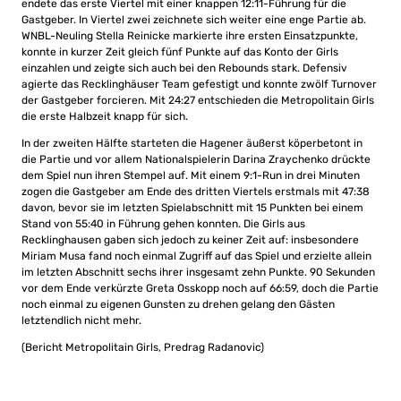
endete das erste Viertel mit einer knappen 12:11-Führung für die
Gastgeber. In Viertel zwei zeichnete sich weiter eine enge Partie ab.
WNBL-Neuling Stella Reinicke markierte ihre ersten Einsatzpunkte,
konnte in kurzer Zeit gleich fünf Punkte auf das Konto der Girls
einzahlen und zeigte sich auch bei den Rebounds stark. Defensiv
agierte das Recklinghäuser Team gefestigt und konnte zwölf Turnover
der Gastgeber forcieren. Mit 24:27 entschieden die Metropolitain Girls
die erste Halbzeit knapp für sich.
In der zweiten Hälfte starteten die Hagener äußerst köperbetont in
die Partie und vor allem Nationalspielerin Darina Zraychenko drückte
dem Spiel nun ihren Stempel auf. Mit einem 9:1-Run in drei Minuten
zogen die Gastgeber am Ende des dritten Viertels erstmals mit 47:38
davon, bevor sie im letzten Spielabschnitt mit 15 Punkten bei einem
Stand von 55:40 in Führung gehen konnten. Die Girls aus
Recklinghausen gaben sich jedoch zu keiner Zeit auf: insbesondere
Miriam Musa fand noch einmal Zugriff auf das Spiel und erzielte allein
im letzten Abschnitt sechs ihrer insgesamt zehn Punkte. 90 Sekunden
vor dem Ende verkürzte Greta Osskopp noch auf 66:59, doch die Partie
noch einmal zu eigenen Gunsten zu drehen gelang den Gästen
letztendlich nicht mehr.
(Bericht Metropolitain Girls, Predrag Radanovic)