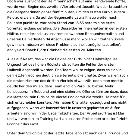
Doch wer aus Sicht der Heimmannschaft auf eine Trendwende hoffte,
wurde vom Beginn des zweiten Viertels enttäuscht. Wieder brauchten
die Gastgeberinnen ganze fünf Minuten, um den ersten Korb aus dem
Feld zu erzielen. Da auf der Gegenseite Laura Knaup weiter nach
Belieben punktete, war beim Stand von 15:35 bereits eine erste
Vorentscheidung gefallen. „Die Düsseldorferinnen hatten in der ersten
Hälfte, resultierend aus unserem schwachen Reboundverhalten und
unseren Ballverlusten, 14 Abschlüsse mehr. Wollen wir zeitnah Spiele
gewinnen, müssen wir diese Probleme schnellstmöglich abstellen“,
analysiert Coach Björn Grönheit die ersten 20. Minuten.
Alles auf Reset, das war die Devise der Girls in der Halbzeitpause.
Ungeachtet des hohen Rückstands sollten die Fehler der ersten
Halbzeit abgestellt werden. Das Team wollte zeigen, dass es sich in
den letzten Wochen deutlich weiterentwickelt hatte. Zwar waren auch
die ersten Minuten des dritten Viertels etwas zäh, doch man merkte
deutlicher den Willen, dem Team endlich Paroli zu bieten. Mehr
Konsequenz im Rebound und eine sicherere Offense führten dazu, dass
die Metropolitain Girls beide Viertel und damit die zweite Halbzeit für
sich entscheiden konnten. „Wir haben Charakter gezeigt und uns nicht
aufgegeben. Wenn wir konzentriert in unseren geplanten Abläufen
arbeiten, sind wir in der Lage mitzuhalten. Der Arbeitsauftrag ist klar
und wir werden im Training hart an unseren Problemen arbeiten“, zieht
Grönheit das Fazit.
Unter dem Strich bleibt der letzte Tabellenplatz nach der Hinrunde und