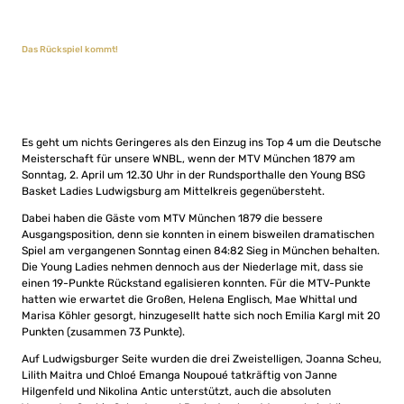
Das Rückspiel kommt!
Es geht um nichts Geringeres als den Einzug ins Top 4 um die Deutsche
Meisterschaft für unsere WNBL, wenn der MTV München 1879 am
Sonntag, 2. April um 12.30 Uhr in der Rundsporthalle den Young BSG
Basket Ladies Ludwigsburg am Mittelkreis gegenübersteht.
Dabei haben die Gäste vom MTV München 1879 die bessere
Ausgangsposition, denn sie konnten in einem bisweilen dramatischen
Spiel am vergangenen Sonntag einen 84:82 Sieg in München behalten.
Die Young Ladies nehmen dennoch aus der Niederlage mit, dass sie
einen 19-Punkte Rückstand egalisieren konnten. Für die MTV-Punkte
hatten wie erwartet die Großen, Helena Englisch, Mae Whittal und
Marisa Köhler gesorgt, hinzugesellt hatte sich noch Emilia Kargl mit 20
Punkten (zusammen 73 Punkte).
Auf Ludwigsburger Seite wurden die drei Zweistelligen, Joanna Scheu,
Lilith Maitra und Chloé Emanga Noupoué tatkräftig von Janne
Hilgenfeld und Nikolina Antic unterstützt, auch die absoluten