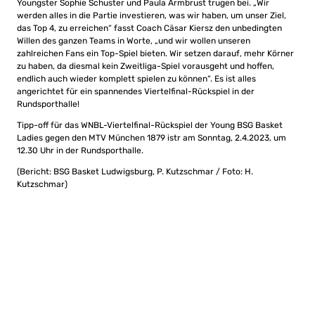
Youngster Sophie Schuster und Paula Armbrust trugen bei. „Wir
werden alles in die Partie investieren, was wir haben, um unser Ziel,
das Top 4, zu erreichen“ fasst Coach Cäsar Kiersz den unbedingten
Willen des ganzen Teams in Worte, „und wir wollen unseren
zahlreichen Fans ein Top-Spiel bieten. Wir setzen darauf, mehr Körner
zu haben, da diesmal kein Zweitliga-Spiel vorausgeht und hoffen,
endlich auch wieder komplett spielen zu können“. Es ist alles
angerichtet für ein spannendes Viertelfinal-Rückspiel in der
Rundsporthalle!
Tipp-off für das WNBL-Viertelfinal-Rückspiel der Young BSG Basket
Ladies gegen den MTV München 1879 istr am Sonntag, 2.4.2023, um
12.30 Uhr in der Rundsporthalle.
(Bericht: BSG Basket Ludwigsburg, P. Kutzschmar / Foto: H.
Kutzschmar)