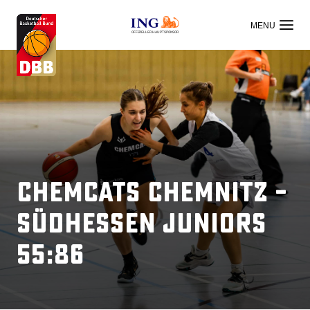
OFFIZIELLER HAUPTSPONSOR
ChemCats Chemnitz –
Südhessen Juniors
55:86