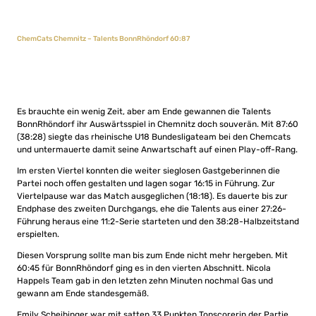
ChemCats Chemnitz – Talents BonnRhöndorf 60:87
Es brauchte ein wenig Zeit, aber am Ende gewannen die Talents
BonnRhöndorf ihr Auswärtsspiel in Chemnitz doch souverän. Mit 87:60
(38:28) siegte das rheinische U18 Bundesligateam bei den Chemcats
und untermauerte damit seine Anwartschaft auf einen Play-off-Rang.
Im ersten Viertel konnten die weiter sieglosen Gastgeberinnen die
Partei noch offen gestalten und lagen sogar 16:15 in Führung. Zur
Viertelpause war das Match ausgeglichen (18:18). Es dauerte bis zur
Endphase des zweiten Durchgangs, ehe die Talents aus einer 27:26-
Führung heraus eine 11:2-Serie starteten und den 38:28-Halbzeitstand
erspielten.
Diesen Vorsprung sollte man bis zum Ende nicht mehr hergeben. Mit
60:45 für BonnRhöndorf ging es in den vierten Abschnitt. Nicola
Happels Team gab in den letzten zehn Minuten nochmal Gas und
gewann am Ende standesgemäß.
Emily Scheibinger war mit satten 33 Punkten Topscorerin der Partie.