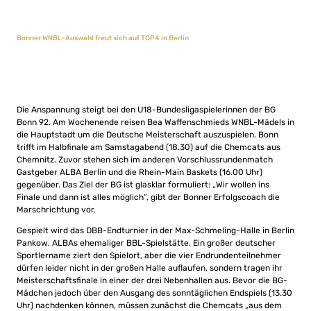
Bonner WNBL-Auswahl freut sich auf TOP4 in Berlin
Die Anspannung steigt bei den U18-Bundesligaspielerinnen der BG
Bonn 92. Am Wochenende reisen Bea Waffenschmieds WNBL-Mädels in
die Hauptstadt um die Deutsche Meisterschaft auszuspielen. Bonn
trifft im Halbfinale am Samstagabend (18.30) auf die Chemcats aus
Chemnitz. Zuvor stehen sich im anderen Vorschlussrundenmatch
Gastgeber ALBA Berlin und die Rhein-Main Baskets (16.00 Uhr)
gegenüber. Das Ziel der BG ist glasklar formuliert: „Wir wollen ins
Finale und dann ist alles möglich“, gibt der Bonner Erfolgscoach die
Marschrichtung vor.
Gespielt wird das DBB-Endturnier in der Max-Schmeling-Halle in Berlin
Pankow, ALBAs ehemaliger BBL-Spielstätte. Ein großer deutscher
Sportlername ziert den Spielort, aber die vier Endrundenteilnehmer
dürfen leider nicht in der großen Halle auflaufen, sondern tragen ihr
Meisterschaftsfinale in einer der drei Nebenhallen aus. Bevor die BG-
Mädchen jedoch über den Ausgang des sonntäglichen Endspiels (13.30
Uhr) nachdenken können, müssen zunächst die Chemcats „aus dem