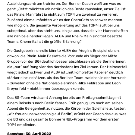
Ausbildungszentrum trainieren. Der Bonner Coach weiß um was es
geht: „Jetzt möchten wir natürlich das Beste rausholen, unser Ziel ist
das Finale. Man fährt ja nicht zum TOP4 um zweimal zu verlieren.
Zunächst einmal möchten wir es den ChemCats so schwer machen
wie möglich. Die gesamte Vorbereitung auf das TOP4 läuft bei uns
suboptimal, aber das steht uns. Ich glaube, dass die vier Mannschaften
alle nah beieinander liegen. ALBA und Rhein-Main sind tief besetzte
Teams, Chemnitz hat die größte Erfahrung.“
Die Gastgeberinnenrolle könnte ALBA den Weg ins Endspiel ebnen,
obwohl die Rhein-Main Baskets die Vorrunde als Sieger der Mitte-
Gruppe (vor der BG) deutlich besser abschlossen als die Berlinerinnen,
die „nur“ auf Rang vier des Nordostens ins Ziel kamen. Der Heimvorteil
wiegt jedoch schwer und ALBA ist „mit kompletter Kapelle“ deutlich
stärker einzuschätzen, als das Berliner Team, welches in der Vorrunde
– zuweilen ohne die Nationalspielerinnen Hilke Feldrappe und Leoni
Kreyenfeld – nicht immer überzeugen konnte.
Das BG-Team wird samt Anhang bereits am Freitagnachmittag mit
einem Reisebus nach Berlin fahren. Früh genug, um noch am selben
Abend die Gelegenheit zu nutzen, die Körbe in der Spielhalle zu testen.
„Wir freuen uns wahnsinnig auf Berlin“, drückt der Coach das aus, was
die BG und das gesamte Bonner WNBL-Programm vor dem ersten
TOP4 empfinden.
Samstag: 30. April 2022