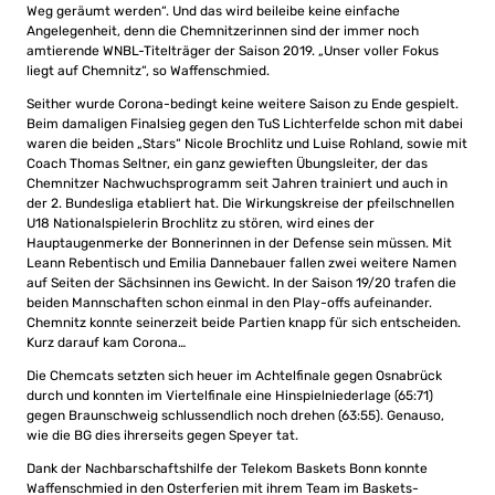
Weg geräumt werden“. Und das wird beileibe keine einfache
Angelegenheit, denn die Chemnitzerinnen sind der immer noch
amtierende WNBL-Titelträger der Saison 2019. „Unser voller Fokus
liegt auf Chemnitz“, so Waffenschmied.
Seither wurde Corona-bedingt keine weitere Saison zu Ende gespielt.
Beim damaligen Finalsieg gegen den TuS Lichterfelde schon mit dabei
waren die beiden „Stars“ Nicole Brochlitz und Luise Rohland, sowie mit
Coach Thomas Seltner, ein ganz gewieften Übungsleiter, der das
Chemnitzer Nachwuchsprogramm seit Jahren trainiert und auch in
der 2. Bundesliga etabliert hat. Die Wirkungskreise der pfeilschnellen
U18 Nationalspielerin Brochlitz zu stören, wird eines der
Hauptaugenmerke der Bonnerinnen in der Defense sein müssen. Mit
Leann Rebentisch und Emilia Dannebauer fallen zwei weitere Namen
auf Seiten der Sächsinnen ins Gewicht. In der Saison 19/20 trafen die
beiden Mannschaften schon einmal in den Play-offs aufeinander.
Chemnitz konnte seinerzeit beide Partien knapp für sich entscheiden.
Kurz darauf kam Corona…
Die Chemcats setzten sich heuer im Achtelfinale gegen Osnabrück
durch und konnten im Viertelfinale eine Hinspielniederlage (65:71)
gegen Braunschweig schlussendlich noch drehen (63:55). Genauso,
wie die BG dies ihrerseits gegen Speyer tat.
Dank der Nachbarschaftshilfe der Telekom Baskets Bonn konnte
Waffenschmied in den Osterferien mit ihrem Team im Baskets-