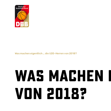
Suchvorschläge
Lorem Ipsum
Dolor Sit
Amet Valputo
Was machen eigentlich … die U20-Herren von 2018?
Was machen e
von 2018?