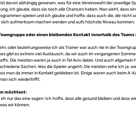
ist davon abhängig gewesen, was für eine Vereinswahl der jeweilige Sp
 jung, ich glaube, dass sie noch alle Chancen haben. Man sieht, dass ein
ogrammen spielen und ich glaube und hoffe, dass auch die, die nicht s
auf sich aufmerksam machen werden und aufs höchste Niveau kommen.
 Teamgruppe oder einen bleibenden Kontakt innerhalb des Teams i
ehr, oder beziehungsweise ich als Trainer war auch nie in der Teamgru
ches gibt es extrem viel Austausch, da wir auch im vergangenen Somm
ffs. Die meisten waren ja auch in Tel Aviv dabei. Und auch allgemein 
chiedene Sachen. Was die Spieler angeht: Die meisten sehe ich ja, we
ass man da immer in Kontakt geblieben ist. Einige waren auch beim A-K
an sich wiedertrifft.
en möchtest:
a eh nur das eine sagen: Ich hoffe, dass alle gesund bleiben und dass wir
 was wir können.