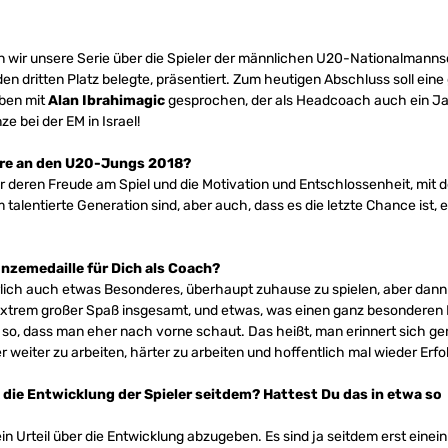
wir unsere Serie über die Spieler der männlichen U20-Nationalmannsc
 dritten Platz belegte, präsentiert. Zum heutigen Abschluss soll eine
ben mit
Alan Ibrahimagic
gesprochen, der als Headcoach auch ein Jah
e bei der EM in Israel!
ere an den U20-Jungs 2018?
eren Freude am Spiel und die Motivation und Entschlossenheit, mit der
m talentierte Generation sind, aber auch, dass es die letzte Chance is
nzemedaille für Dich als Coach?
rlich auch etwas Besonderes, überhaupt zuhause zu spielen, aber dann
extrem großer Spaß insgesamt, und etwas, was einen ganz besonderen P
ch so, dass man eher nach vorne schaut. Das heißt, man erinnert sich ge
weiter zu arbeiten, härter zu arbeiten und hoffentlich mal wieder Erfol
k die Entwicklung der Spieler seitdem? Hattest Du das in etwa so
ein Urteil über die Entwicklung abzugeben. Es sind ja seitdem erst einei