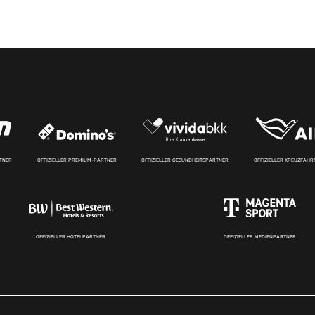
RTNER
OFFIZIELLER PREMIUM-PARTNER
OFFIZIELLER GESUNDHEITSPARTNER
OFFIZIELLER KREUZFAH
OFFIZIELLER HOTELPARTNER
OFFIZIELLER MEDIENPARTNER