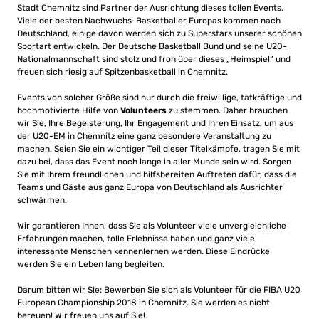
Stadt Chemnitz sind Partner der Ausrichtung dieses tollen Events.
Viele der besten Nachwuchs-Basketballer Europas kommen nach
Deutschland, einige davon werden sich zu Superstars unserer schönen
Sportart entwickeln. Der Deutsche Basketball Bund und seine U20-
Nationalmannschaft sind stolz und froh über dieses „Heimspiel“ und
freuen sich riesig auf Spitzenbasketball in Chemnitz.
Events von solcher Größe sind nur durch die freiwillige, tatkräftige und
hochmotivierte Hilfe von
Volunteers
zu stemmen. Daher brauchen
wir Sie, Ihre Begeisterung, Ihr Engagement und Ihren Einsatz, um aus
der U20-EM in Chemnitz eine ganz besondere Veranstaltung zu
machen. Seien Sie ein wichtiger Teil dieser Titelkämpfe, tragen Sie mit
dazu bei, dass das Event noch lange in aller Munde sein wird. Sorgen
Sie mit Ihrem freundlichen und hilfsbereiten Auftreten dafür, dass die
Teams und Gäste aus ganz Europa von Deutschland als Ausrichter
schwärmen.
Wir garantieren Ihnen, dass Sie als Volunteer viele unvergleichliche
Erfahrungen machen, tolle Erlebnisse haben und ganz viele
interessante Menschen kennenlernen werden. Diese Eindrücke
werden Sie ein Leben lang begleiten.
Darum bitten wir Sie: Bewerben Sie sich als Volunteer für die FIBA U20
European Championship 2018 in Chemnitz. Sie werden es nicht
bereuen! Wir freuen uns auf Sie!