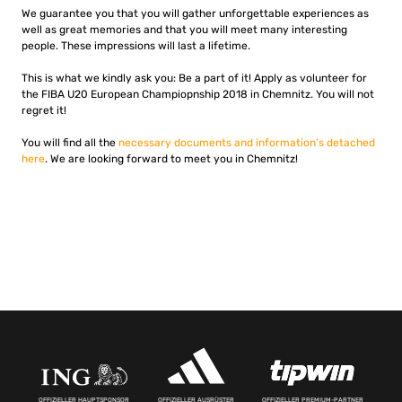
We guarantee you that you will gather unforgettable experiences as
well as great memories and that you will meet many interesting
people. These impressions will last a lifetime.
This is what we kindly ask you: Be a part of it! Apply as volunteer for
the FIBA U20 European Champiopnship 2018 in Chemnitz. You will not
regret it!
You will find all the
necessary documents and information’s detached
here
. We are looking forward to meet you in Chemnitz!
OFFIZIELLER HAUPTSPONSOR
OFFIZIELLER AUSRÜSTER
OFFIZIELLER PREMIUM-PARTNER