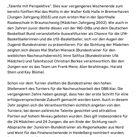
„Talente mit Perspektive“. Dies war vergangenes Wochenende zum
bereits fünften Mal das Motto in der Walter Kolb Halle in Bremerhaven
(Jungen Jahrgang 2003) und zum ersten Mal in der Sporthalle
Raabeschule in Braunschweig (Mädchen Jahrgang 2002). Wie auch in
den Jahren zuvor diente dieses von der ING-DiBa und dem Deutschen
Basketball Bund veranstaltete Auswahlturnier als Chance für die U14-
Basketballerinnen und die U13-Basketballer, sich vor den Augen der
Jugend-Bundestrainer zu präsentieren. Für die Sichtung der Mädchen
zeigten sich dieses Mal Stefan Mienack (Bundestrainer für den
weiblichen Nachwuchsbereich), Imre Szittya (Bundestrainer U16
Mädchen) und Talentscout Christian Berkes verantwortlich. Bei den
Jungen war es das Team um Frank Menz, Alan Ibrahimagic, Harald
Stein und Kay Blümel.
Schon vor dem Turnier stellten die Bundestrainer den hohen
Stellenwert des Turniers für die Nachwuchsarbeit des DBB klar. Die
vergangenen Jahre haben gezeigt, dass hier der erste Schritt für eine
erfolgsversprechende Zukunft gemacht werden kann. Auch in diesem
Jahr zeigten sich die Verantwortlichen sichtlich angetan von den
Turniere, bei denen zahlreiche Talente gesichtet und attraktive
Partien auf hohem Niveau geboten wurden. Dies gilt insbesondere für
die 24 Mädchen und 24 Jungen, die am Ende der Sichtung nach
Absprache der Junioren-Bundestrainer als Regionalkader aus Nord
und West für das Finalwochenende in Heidelberg nominiert wurden.