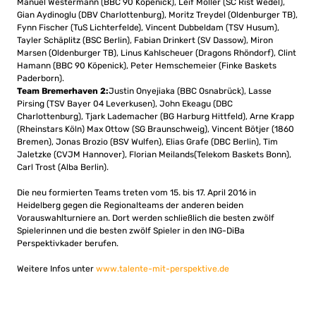
Manuel Westermann (BBC 90 Köpenick), Leif Möller (SC Rist Wedel),
Gian Aydinoglu (DBV Charlottenburg), Moritz Treydel (Oldenburger TB),
Fynn Fischer (TuS Lichterfelde), Vincent Dubbeldam (TSV Husum),
Tayler Schäplitz (BSC Berlin), Fabian Drinkert (SV Dassow), Miron
Marsen (Oldenburger TB), Linus Kahlscheuer (Dragons Rhöndorf), Clint
Hamann (BBC 90 Köpenick), Peter Hemschemeier (Finke Baskets
Paderborn).
Team Bremerhaven 2:
Justin Onyejiaka (BBC Osnabrück), Lasse
Pirsing (TSV Bayer 04 Leverkusen), John Ekeagu (DBC
Charlottenburg), Tjark Lademacher (BG Harburg Hittfeld), Arne Krapp
(Rheinstars Köln) Max Ottow (SG Braunschweig), Vincent Bötjer (1860
Bremen), Jonas Brozio (BSV Wulfen), Elias Grafe (DBC Berlin), Tim
Jaletzke (CVJM Hannover), Florian Meilands(Telekom Baskets Bonn),
Carl Trost (Alba Berlin).
Die neu formierten Teams treten vom 15. bis 17. April 2016 in
Heidelberg gegen die Regionalteams der anderen beiden
Vorauswahlturniere an. Dort werden schließlich die besten zwölf
Spielerinnen und die besten zwölf Spieler in den ING-DiBa
Perspektivkader berufen.
Weitere Infos unter
www.talente-mit-perspektive.de