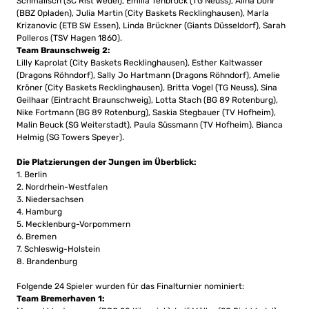
Schmalisch (SC Rist Wedel), Emilia Tenbrock (TG Neuss), Alina Dohr
(BBZ Opladen), Julia Martin (City Baskets Recklinghausen), Marla
Krizanovic (ETB SW Essen), Linda Brückner (Giants Düsseldorf), Sarah
Polleros (TSV Hagen 1860).
Team Braunschweig 2:
Lilly Kaprolat (City Baskets Recklinghausen), Esther Kaltwasser
(Dragons Röhndorf), Sally Jo Hartmann (Dragons Röhndorf), Amelie
Kröner (City Baskets Recklinghausen), Britta Vogel (TG Neuss), Sina
Geilhaar (Eintracht Braunschweig), Lotta Stach (BG 89 Rotenburg),
Nike Fortmann (BG 89 Rotenburg), Saskia Stegbauer (TV Hofheim),
Malin Beuck (SG Weiterstadt), Paula Süssmann (TV Hofheim), Bianca
Helmig (SG Towers Speyer).
Die Platzierungen der Jungen im Überblick:
1. Berlin
2. Nordrhein-Westfalen
3. Niedersachsen
4. Hamburg
5. Mecklenburg-Vorpommern
6. Bremen
7. Schleswig-Holstein
8. Brandenburg
Folgende 24 Spieler wurden für das Finalturnier nominiert:
Team Bremerhaven 1: