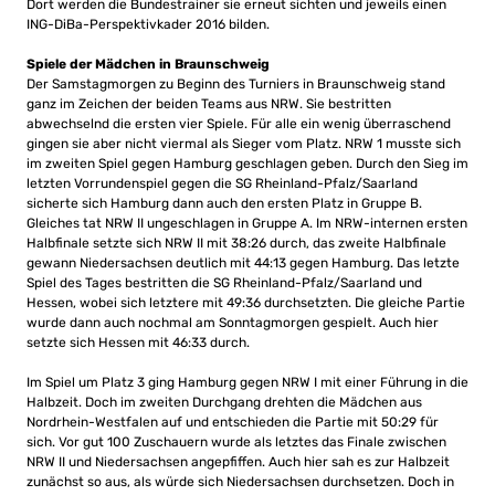
Dort werden die Bundestrainer sie erneut sichten und jeweils einen
ING-DiBa-Perspektivkader 2016 bilden.
Spiele der Mädchen in Braunschweig
Der Samstagmorgen zu Beginn des Turniers in Braunschweig stand
ganz im Zeichen der beiden Teams aus NRW. Sie bestritten
abwechselnd die ersten vier Spiele. Für alle ein wenig überraschend
gingen sie aber nicht viermal als Sieger vom Platz. NRW 1 musste sich
im zweiten Spiel gegen Hamburg geschlagen geben. Durch den Sieg im
letzten Vorrundenspiel gegen die SG Rheinland-Pfalz/Saarland
sicherte sich Hamburg dann auch den ersten Platz in Gruppe B.
Gleiches tat NRW II ungeschlagen in Gruppe A. Im NRW-internen ersten
Halbfinale setzte sich NRW II mit 38:26 durch, das zweite Halbfinale
gewann Niedersachsen deutlich mit 44:13 gegen Hamburg. Das letzte
Spiel des Tages bestritten die SG Rheinland-Pfalz/Saarland und
Hessen, wobei sich letztere mit 49:36 durchsetzten. Die gleiche Partie
wurde dann auch nochmal am Sonntagmorgen gespielt. Auch hier
setzte sich Hessen mit 46:33 durch.
Im Spiel um Platz 3 ging Hamburg gegen NRW I mit einer Führung in die
Halbzeit. Doch im zweiten Durchgang drehten die Mädchen aus
Nordrhein-Westfalen auf und entschieden die Partie mit 50:29 für
sich. Vor gut 100 Zuschauern wurde als letztes das Finale zwischen
NRW II und Niedersachsen angepfiffen. Auch hier sah es zur Halbzeit
zunächst so aus, als würde sich Niedersachsen durchsetzen. Doch in