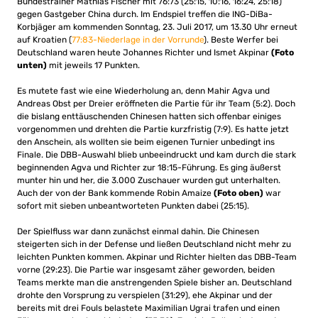
Bundestrainer Mathias Fischer mit 76:73 (25:15, 10:16, 16:24, 25:18)
gegen Gastgeber China durch. Im Endspiel treffen die ING-DiBa-
Korbjäger am kommenden Sonntag, 23. Juli 2017, um 13.30 Uhr erneut
auf Kroatien (
77:83-Niederlage in der Vorrunde
). Beste Werfer bei
Deutschland waren heute Johannes Richter und Ismet Akpinar
(Foto
unten)
mit jeweils 17 Punkten.
Es mutete fast wie eine Wiederholung an, denn Mahir Agva und
Andreas Obst per Dreier eröffneten die Partie für ihr Team (5:2). Doch
die bislang enttäuschenden Chinesen hatten sich offenbar einiges
vorgenommen und drehten die Partie kurzfristig (7:9). Es hatte jetzt
den Anschein, als wollten sie beim eigenen Turnier unbedingt ins
Finale. Die DBB-Auswahl blieb unbeeindruckt und kam durch die stark
beginnenden Agva und Richter zur 18:15-Führung. Es ging äußerst
munter hin und her, die 3.000 Zuschauer wurden gut unterhalten.
Auch der von der Bank kommende Robin Amaize
(Foto oben)
war
sofort mit sieben unbeantworteten Punkten dabei (25:15).
Der Spielfluss war dann zunächst einmal dahin. Die Chinesen
steigerten sich in der Defense und ließen Deutschland nicht mehr zu
leichten Punkten kommen. Akpinar und Richter hielten das DBB-Team
vorne (29:23). Die Partie war insgesamt zäher geworden, beiden
Teams merkte man die anstrengenden Spiele bisher an. Deutschland
drohte den Vorsprung zu verspielen (31:29), ehe Akpinar und der
bereits mit drei Fouls belastete Maximilian Ugrai trafen und einen