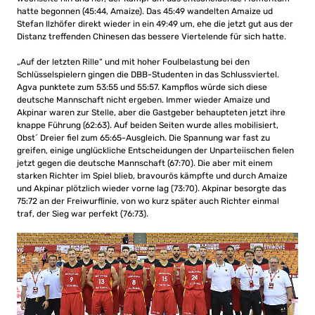
hatte begonnen (45:44, Amaize). Das 45:49 wandelten Amaize ud
Stefan Ilzhöfer direkt wieder in ein 49:49 um, ehe die jetzt gut aus der
Distanz treffenden Chinesen das bessere Viertelende für sich hatte.
„Auf der letzten Rille“ und mit hoher Foulbelastung bei den
Schlüsselspielern gingen die DBB-Studenten in das Schlussviertel.
Agva punktete zum 53:55 und 55:57. Kampflos würde sich diese
deutsche Mannschaft nicht ergeben. Immer wieder Amaize und
Akpinar waren zur Stelle, aber die Gastgeber behaupteten jetzt ihre
knappe Führung (62:63). Auf beiden Seiten wurde alles mobilisiert,
Obst´ Dreier fiel zum 65:65-Ausgleich. Die Spannung war fast zu
greifen, einige unglückliche Entscheidungen der Unparteiischen fielen
jetzt gegen die deutsche Mannschaft (67:70). Die aber mit einem
starken Richter im Spiel blieb, bravourös kämpfte und durch Amaize
und Akpinar plötzlich wieder vorne lag (73:70). Akpinar besorgte das
75:72 an der Freiwurflinie, von wo kurz später auch Richter einmal
traf, der Sieg war perfekt (76:73).