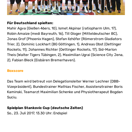
Für Deutschland spielten:
Mahir Agva (Gießen 46ers, 10), Ismet Akpinar (ratiopharm Ulm, 17),
Robin Amaize (medi Bayreuth, 16), Till Gloger (Mitteldeutscher BC),
Jonas Grof (Phoenix Hagen), Stefan Ilzhöfer (Römerstrom Gladiators
Trier, 2), Dominic Lockhart (BG Göttingen, 1), Andreas Obst (Oettinger
Rockets, 11), Johannes Richter (Oettinger Rockets, 17), Sid-Marlon
Theis (Walter Tigers Tübingen, 2), Maximilian Ugrai (Science City Jena,
2), Fabian Bleck (Eisbären Bremerhaven).
Boxscore
Das Team wird betreut von Delegationsleiter Werner Lechner (DBB-
Vizepräsident), Bundestrainer Mathias Fischer, Assistenztrainer Boris
Kaminski, Teamarzt Maximilian Schenke und Physiotherapeut Bogdan
Suciu.
Spielplan Stankovic Cup (deutsche Zeiten)
So., 23. Juli 2017, 13.30 Uhr: Endspiel