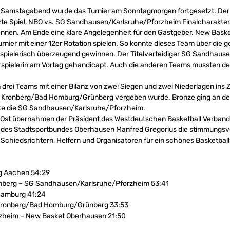
 Samstagabend wurde das Turnier am Sonntagmorgen fortgesetzt. Der T
te Spiel, NBO vs. SG Sandhausen/Karlsruhe/Pforzheim Finalcharakter h
ennen. Am Ende eine klare Angelegenheit für den Gastgeber. New Bask
nier mit einer 12er Rotation spielen. So konnte dieses Team über die 
 spielerisch überzeugend gewinnen. Der Titelverteidiger SG Sandhau
erspielerin am Vortag gehandicapt. Auch die anderen Teams mussten dem
rei Teams mit einer Bilanz von zwei Siegen und zwei Niederlagen ins Zi
 SG Kronberg/Bad Homburg/Grünberg vergeben wurde. Bronze ging an 
ete die SG Sandhausen/Karlsruhe/Pforzheim.
le Ost übernahmen der Präsident des Westdeutschen Basketball Verband
t des Stadtsportbundes Oberhausen Manfred Gregorius die stimmungsvo
n, Schiedsrichtern, Helfern und Organisatoren für ein schönes Basketb
g Aachen 54:29
berg – SG Sandhausen/Karlsruhe/Pforzheim 53:41
Hamburg 41:24
Kronberg/Bad Homburg/Grünberg 33:53
zheim – New Basket Oberhausen 21:50