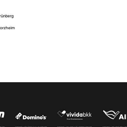
rünberg
forzheim