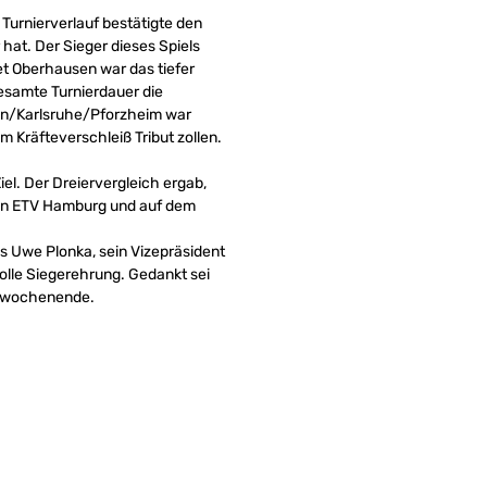
urnierverlauf bestätigte den
at. Der Sieger dieses Spiels
et Oberhausen war das tiefer
gesamte Turnierdauer die
sen/Karlsruhe/Pforzheim war
 Kräfteverschleiß Tribut zollen.
el. Der Dreiervergleich ergab,
den ETV Hamburg und auf dem
s Uwe Plonka, sein Vizepräsident
lle Siegerehrung. Gedankt sei
allwochenende.