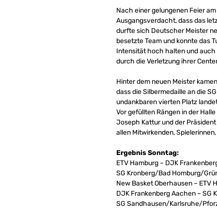
Nach einer gelungenen Feier am
Ausgangsverdacht, dass das letz
durfte sich Deutscher Meister n
besetzte Team und konnte das Tur
Intensität hoch halten und auch
durch die Verletzung ihrer Cent
Hinter dem neuen Meister kamen d
dass die Silbermedaille an die
undankbaren vierten Platz land
Vor gefüllten Rängen in der Hal
Joseph Kattur und der Präsiden
allen Mitwirkenden, Spielerinne
Ergebnis Sonntag:
ETV Hamburg – DJK Frankenber
SG Kronberg/Bad Homburg/Grün
New Basket Oberhausen – ETV 
DJK Frankenberg Aachen – SG 
SG Sandhausen/Karlsruhe/Pfor