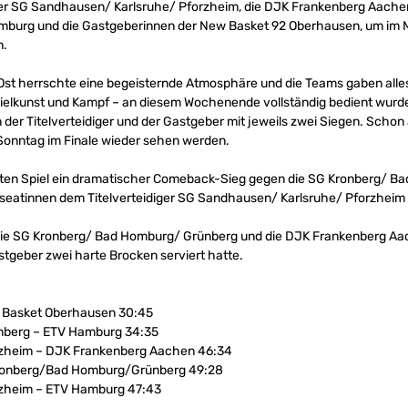
diger SG Sandhausen/ Karlsruhe/ Pforzheim, die DJK Frankenberg Aache
mburg und die Gastgeberinnen der New Basket 92 Oberhausen, um im
n.
Ost herrschte eine begeisternde Atmosphäre und die Teams gaben alles,
pielkunst und Kampf – an diesem Wochenende vollständig bedient wurd
 der Titelverteidiger und der Gastgeber mit jeweils zwei Siegen. Scho
Sonntag im Finale wieder sehen werden.
en Spiel ein dramatischer Comeback-Sieg gegen die SG Kronberg/ B
nseatinnen dem Titelverteidiger SG Sandhausen/ Karlsruhe/ Pforzheim
ie SG Kronberg/ Bad Homburg/ Grünberg und die DJK Frankenberg Aach
stgeber zwei harte Brocken serviert hatte.
 Basket Oberhausen 30:45
berg – ETV Hamburg 34:35
zheim – DJK Frankenberg Aachen 46:34
ronberg/Bad Homburg/Grünberg 49:28
zheim – ETV Hamburg 47:43