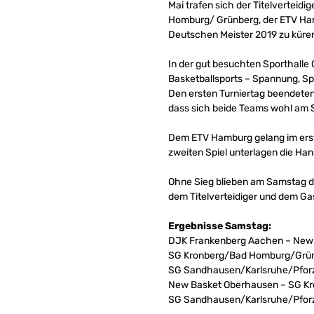
Mai trafen sich der Titelvertei
Homburg/ Grünberg, der ETV Ha
Deutschen Meister 2019 zu küre
In der gut besuchten Sporthalle 
Basketballsports – Spannung, S
Den ersten Turniertag beendeten
dass sich beide Teams wohl am 
Dem ETV Hamburg gelang im erst
zweiten Spiel unterlagen die Ha
Ohne Sieg blieben am Samstag d
dem Titelverteidiger und dem Ga
Ergebnisse Samstag:
DJK Frankenberg Aachen – New
SG Kronberg/Bad Homburg/Grün
SG Sandhausen/Karlsruhe/Pfor
New Basket Oberhausen – SG K
SG Sandhausen/Karlsruhe/Pfor