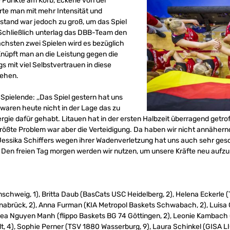
 Punkte am Korb, Eckerle von der
erte man mit mehr Intensität und
stand war jedoch zu groß, um das Spiel
chließlich unterlag das DBB-Team den
ächsten zwei Spielen wird es bezüglich
 Knüpft man an die Leistung gegen die
gs mit viel Selbstvertrauen in diese
ehen.
Spielende: ,,Das Spiel gestern hat uns
r waren heute nicht in der Lage das zu
rgie dafür gehabt. Litauen hat in der ersten Halbzeit überragend getrof
größte Problem war aber die Verteidigung. Da haben wir nicht annähern
essika Schiffers wegen ihrer Wadenverletzung hat uns auch sehr gesc
. Den freien Tag morgen werden wir nutzen, um unsere Kräfte neu aufzu
schweig, 1), Britta Daub (BasCats USC Heidelberg, 2), Helena Eckerle (
nabrück, 2), Anna Furman (KIA Metropol Baskets Schwabach, 2), Luisa
ea Nguyen Manh (flippo Baskets BG 74 Göttingen, 2), Leonie Kambach (
t, 4), Sophie Perner (TSV 1880 Wasserburg, 9), Laura Schinkel (GISA LI