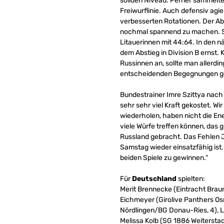
soliden Niveau. Perner sammelte
Freiwurflinie. Auch defensiv agi
verbesserten Rotationen. Der Ab
nochmal spannend zu machen. S
Litauerinnen mit 44:64. In den n
dem Abstieg in Division B ernst.
Russinnen an, sollte man allerdin
entscheidenden Begegnungen g
Bundestrainer Imre Szittya nach 
sehr sehr viel Kraft gekostet. Wi
wiederholen, haben nicht die Ene
viele Würfe treffen können, das 
Russland gebracht. Das Fehlen J
Samstag wieder einsatzfähig ist
beiden Spiele zu gewinnen.“
Für
Deutschland
spielten:
Merit Brennecke (Eintracht Braun
Eichmeyer (Girolive Panthers Os
Nördlingen/BG Donau-Ries, 4), L
Melissa Kolb (SG 1886 Weiterstad