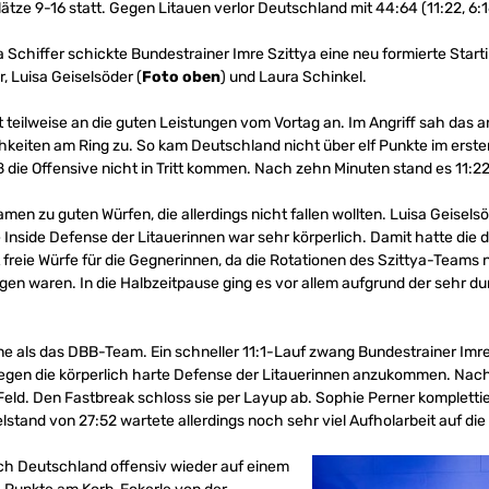
lätze 9-16 statt. Gegen Litauen verlor Deutschland mit 44:64 (11:22, 6:16
 Schiffer schickte Bundestrainer Imre Szittya eine neu formierte Startin
 Luisa Geiselsöder (
Foto
oben
) und Laura Schinkel.
teilweise an die guten Leistungen vom Vortag an. Im Angriff sah das an
hkeiten am Ring zu. So kam Deutschland nicht über elf Punkte im ersten
ß die Offensive nicht in Tritt kommen. Nach zehn Minuten stand es 11:22
men zu guten Würfen, die allerdings nicht fallen wollten. Luisa Geise
Inside Defense der Litauerinnen war sehr körperlich. Damit hatte die
reie Würfe für die Gegnerinnen, da die Rotationen des Szittya-Teams
egen waren. In die Halbzeitpause ging es vor allem aufgrund der seh
e als das DBB-Team. Ein schneller 11:1-Lauf zwang Bundestrainer Imre 
egen die körperlich harte Defense der Litauerinnen anzukommen. Nach 
Feld. Den Fastbreak schloss sie per Layup ab. Sophie Perner komplettie
lstand von 27:52 wartete allerdings noch sehr viel Aufholarbeit auf d
ich Deutschland offensiv wieder auf einem