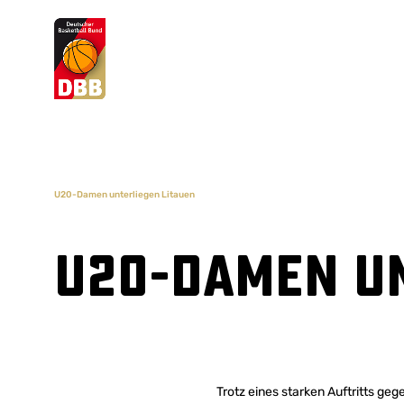
Suchvorschläge
Lorem Ipsum
Dolor Sit
Amet Valputo
U20-Damen unterliegen Litauen
U20-Damen un
Trotz eines starken Auftritts ge