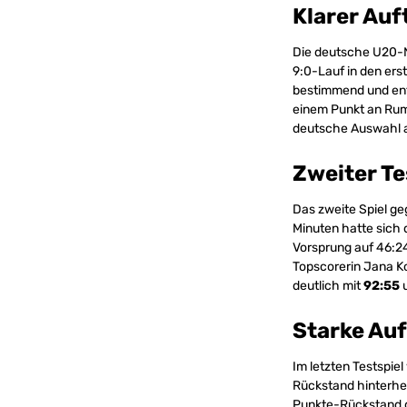
Klarer Auf
Die deutsche U20-
9:0-Lauf in den ers
bestimmend und entsc
einem Punkt an Rumä
deutsche Auswahl 
Zweiter Te
Das zweite Spiel g
Minuten hatte sich 
Vorsprung auf 46:2
Topscorerin Jana K
deutlich mit
92:55
u
Starke Au
Im letzten Testspiel
Rückstand hinterher
Punkte-Rückstand g