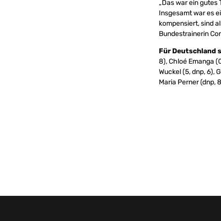
„Das war ein gutes 
Insgesamt war es ei
kompensiert, sind a
Bundestrainerin Co
Für Deutschland s
8), Chloé Emanga (0, 
Wuckel (5, dnp, 6), Gr
Maria Perner (dnp, 8,