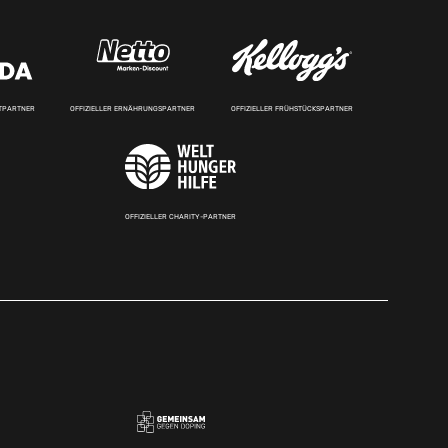
RTPARTNER
OFFIZIELLER ERNÄHRUNGSPARTNER
OFFIZIELLER FRÜHSTÜCKSPARTNER
OFFIZIELLER CHARITY-PARTNER