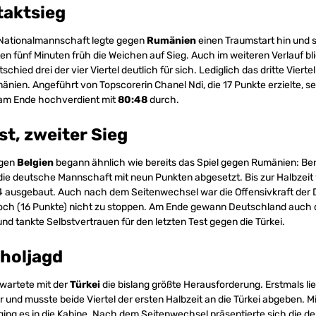
taktsieg
Nationalmannschaft legte gegen
Rumänien
einen Traumstart hin und s
ten fünf Minuten früh die Weichen auf Sieg. Auch im weiteren Verlauf b
hied drei der vier Viertel deutlich für sich. Lediglich das dritte Vierte
nien. Angeführt von Topscorerin Chanel Ndi, die 17 Punkte erzielte, se
am Ende hochverdient mit
80:48
durch.
st, zweiter Sieg
egen
Belgien
begann ähnlich wie bereits das Spiel gegen Rumänien: Ber
die deutsche Mannschaft mit neun Punkten abgesetzt. Bis zur Halbzeit
4 ausgebaut. Auch nach dem Seitenwechsel war die Offensivkraft der
och (16 Punkte) nicht zu stoppen. Am Ende gewann Deutschland auch d
nd tankte Selbstvertrauen für den letzten Test gegen die Türkei.
fholjagd
 wartete mit der
Türkei
die bislang größte Herausforderung. Erstmals l
 und musste beide Viertel der ersten Halbzeit an die Türkei abgeben. 
ing es in die Kabine. Nach dem Seitenwechsel präsentierte sich die 