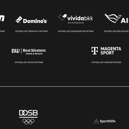
RTNER
OFFIZIELLER PREMIUM-PARTNER
OFFIZIELLER GESUNDHEITSPARTNER
OFFIZIELLER KREUZFAH
OFFIZIELLER HOTELPARTNER
OFFIZIELLER MEDIENPARTNER