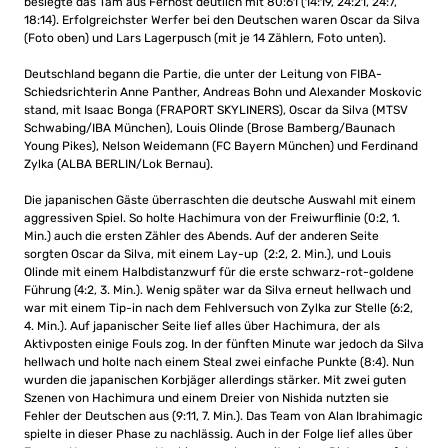
besiegte das Tam aus Fernost deutlich mit 80:61 (14:19, 24:21, 24:7,
18:14). Erfolgreichster Werfer bei den Deutschen waren Oscar da Silva
(Foto oben) und Lars Lagerpusch (mit je 14 Zählern, Foto unten).
Deutschland begann die Partie, die unter der Leitung von FIBA-
Schiedsrichterin Anne Panther, Andreas Bohn und Alexander Moskovic
stand, mit Isaac Bonga (FRAPORT SKYLINERS), Oscar da Silva (MTSV
Schwabing/IBA München), Louis Olinde (Brose Bamberg/Baunach
Young Pikes), Nelson Weidemann (FC Bayern München) und Ferdinand
Zylka (ALBA BERLIN/Lok Bernau).
Die japanischen Gäste überraschten die deutsche Auswahl mit einem
aggressiven Spiel. So holte Hachimura von der Freiwurflinie (0:2, 1.
Min.) auch die ersten Zähler des Abends. Auf der anderen Seite
sorgten Oscar da Silva, mit einem Lay-up (2:2, 2. Min.), und Louis
Olinde mit einem Halbdistanzwurf für die erste schwarz-rot-goldene
Führung (4:2, 3. Min.). Wenig später war da Silva erneut hellwach und
war mit einem Tip-in nach dem Fehlversuch von Zylka zur Stelle (6:2,
4. Min.). Auf japanischer Seite lief alles über Hachimura, der als
Aktivposten einige Fouls zog. In der fünften Minute war jedoch da Silva
hellwach und holte nach einem Steal zwei einfache Punkte (8:4). Nun
wurden die japanischen Korbjäger allerdings stärker. Mit zwei guten
Szenen von Hachimura und einem Dreier von Nishida nutzten sie
Fehler der Deutschen aus (9:11, 7. Min.). Das Team von Alan Ibrahimagic
spielte in dieser Phase zu nachlässig. Auch in der Folge lief alles über