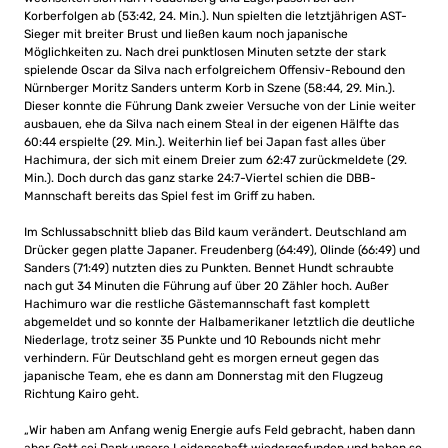
Korberfolgen ab (53:42, 24. Min.). Nun spielten die letztjährigen AST-
Sieger mit breiter Brust und ließen kaum noch japanische
Möglichkeiten zu. Nach drei punktlosen Minuten setzte der stark
spielende Oscar da Silva nach erfolgreichem Offensiv-Rebound den
Nürnberger Moritz Sanders unterm Korb in Szene (58:44, 29. Min.).
Dieser konnte die Führung Dank zweier Versuche von der Linie weiter
ausbauen, ehe da Silva nach einem Steal in der eigenen Hälfte das
60:44 erspielte (29. Min.). Weiterhin lief bei Japan fast alles über
Hachimura, der sich mit einem Dreier zum 62:47 zurückmeldete (29.
Min.). Doch durch das ganz starke 24:7-Viertel schien die DBB-
Mannschaft bereits das Spiel fest im Griff zu haben.
Im Schlussabschnitt blieb das Bild kaum verändert. Deutschland am
Drücker gegen platte Japaner. Freudenberg (64:49), Olinde (66:49) und
Sanders (71:49) nutzten dies zu Punkten. Bennet Hundt schraubte
nach gut 34 Minuten die Führung auf über 20 Zähler hoch. Außer
Hachimuro war die restliche Gästemannschaft fast komplett
abgemeldet und so konnte der Halbamerikaner letztlich die deutliche
Niederlage, trotz seiner 35 Punkte und 10 Rebounds nicht mehr
verhindern. Für Deutschland geht es morgen erneut gegen das
japanische Team, ehe es dann am Donnerstag mit den Flugzeug
Richtung Kairo geht.
„Wir haben am Anfang wenig Energie aufs Feld gebracht, haben dann