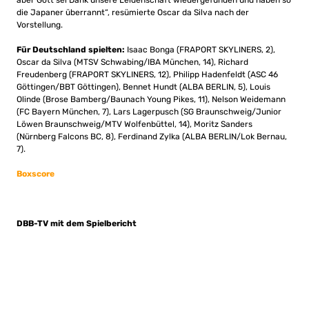
aber Gott sei Dank unsere Leidenschaft wiedergefunden und haben so
die Japaner überrannt“, resümierte Oscar da Silva nach der
Vorstellung.
Für Deutschland spielten:
Isaac Bonga (FRAPORT SKYLINERS, 2),
Oscar da Silva (MTSV Schwabing/IBA München, 14), Richard
Freudenberg (FRAPORT SKYLINERS, 12), Philipp Hadenfeldt (ASC 46
Göttingen/BBT Göttingen), Bennet Hundt (ALBA BERLIN, 5), Louis
Olinde (Brose Bamberg/Baunach Young Pikes, 11), Nelson Weidemann
(FC Bayern München, 7), Lars Lagerpusch (SG Braunschweig/Junior
Löwen Braunschweig/MTV Wolfenbüttel, 14), Moritz Sanders
(Nürnberg Falcons BC, 8), Ferdinand Zylka (ALBA BERLIN/Lok Bernau,
7).
Boxscore
DBB-TV mit dem Spielbericht