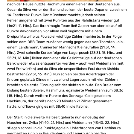
nach der Pause nutzte Hachimura einen Fehler der Deutschen aus.
Oscar da Silva verlor den Ball und so kam der beste Japaner zu seinem
14. Fastbreak-Punkt. Der Münchner machte jedoch seinen
Fehler umgehend mit zwei Punkten aus der Nahdistanz wieder gut
(16:21, 11. Min.). Das Ibrahimagic Team ließ Japan nun aber bis auf elf
Punkte davonziehen, vor allem weil Sugimoto mit einem
Dreipunktwurf plus Foulspiel wichtige Zähler markierte. In der Folge
schien dem DBB-Team zunächst wenig gegen das von Thorsten Loibl,
einem Landsmann, trainierten Mannschaft einzufallen (21:31, 14.
Min.). Zwei schnelle Korberfolge von Lagerpusch (23:31, 15. Min., und
25:31, 16. Min.) ließen dann aber die Gesichtszüge auf der deutschen
Bank wieder etwas entspannter werden – auch weil Weidemann (mit
zwei Freiwürfen) und da Silva ein unsportliches Foul durch Nishida
bestraften (29:31, 16. Min.). Nun schien bei den Adlerträgern der
Knoten geplatzt: Olinde mit zwei und Lagerpusch mit vier Zählern
brachten die erste Führung seit der siebten Minute. Den Dreier vom
bislang besten Spieler, Hashimura, egalisierte Weidemann zum 38:36
(18. Min.). Durch weitere Punkte des Gonzaga-Collegespielers
Hachimura, der bereits nach 20 Minuten 21 Zähler gesammelt
hatte, und Tsuya ging es mit 38:40 in die Kabine.
Der Start in die zweite Halbzeit gehörte nun eindeutig den
Hausherren. Zylka (41:40, 21. Min.) und Weidemann (43:40, 22. Min.)
stiegen schnell in die Punktejagd ein. Unterbrochen von Hachimura
wechselten sich nun Freudenberg und Lagerpusch bei den