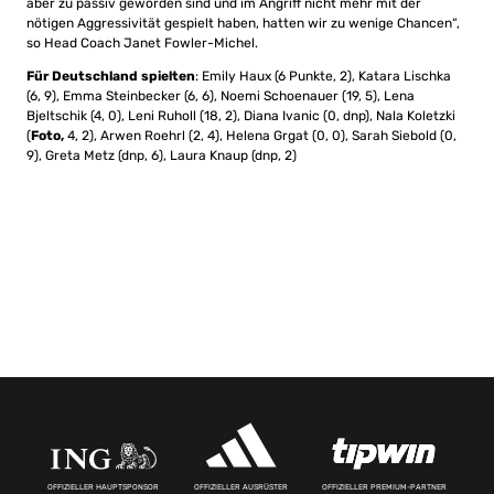
aber zu passiv geworden sind und im Angriff nicht mehr mit der
nötigen Aggressivität gespielt haben, hatten wir zu wenige Chancen“,
so Head Coach Janet Fowler-Michel.
Für Deutschland
spielten
: Emily Haux (6 Punkte, 2), Katara Lischka
(6, 9), Emma Steinbecker (6, 6), Noemi Schoenauer (19, 5), Lena
Bjeltschik (4, 0), Leni Ruholl (18, 2), Diana Ivanic (0, dnp), Nala Koletzki
(
Foto,
4, 2), Arwen Roehrl (2, 4), Helena Grgat (0, 0), Sarah Siebold (0,
9), Greta Metz (dnp, 6), Laura Knaup (dnp, 2)
OFFIZIELLER HAUPTSPONSOR
OFFIZIELLER AUSRÜSTER
OFFIZIELLER PREMIUM-PARTNER