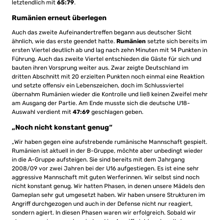
letztendlich mit
65:79
.
Rumänien erneut überlegen
Auch das zweite Aufeinandertreffen begann aus deutscher Sicht
ähnlich, wie das erste geendet hatte.
Rumänien
setzte sich bereits im
ersten Viertel deutlich ab und lag nach zehn Minuten mit 14 Punkten in
Führung. Auch das zweite Viertel entschieden die Gäste für sich und
bauten ihren Vorsprung weiter aus. Zwar zeigte Deutschland im
dritten Abschnitt mit 20 erzielten Punkten noch einmal eine Reaktion
und setzte offensiv ein Lebenszeichen, doch im Schlussviertel
übernahm Rumänien wieder die Kontrolle und ließ keinen Zweifel mehr
am Ausgang der Partie. Am Ende musste sich die deutsche U18-
Auswahl verdient mit
47:69
geschlagen geben.
„Noch nicht konstant genug“
„Wir haben gegen eine aufstrebende rumänische Mannschaft gespielt.
Rumänien ist aktuell in der B-Gruppe, möchte aber unbedingt wieder
in die A-Gruppe aufsteigen. Sie sind bereits mit dem Jahrgang
2008/09 vor zwei Jahren bei der U16 aufgestiegen. Es ist eine sehr
aggressive Mannschaft mit guten Werferinnen. Wir selbst sind noch
nicht konstant genug. Wir hatten Phasen, in denen unsere Mädels den
Gameplan sehr gut umgesetzt haben. Wir haben unsere Strukturen im
Angriff durchgezogen und auch in der Defense nicht nur reagiert,
sondern agiert. In diesen Phasen waren wir erfolgreich. Sobald wir