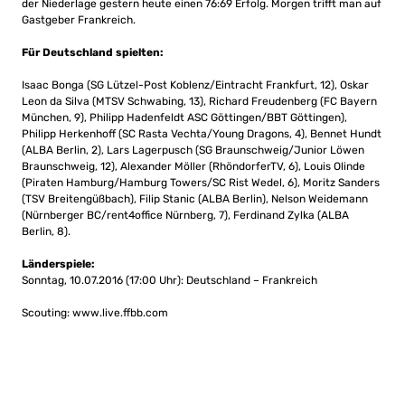
der Niederlage gestern heute einen 76:69 Erfolg. Morgen trifft man auf
Gastgeber Frankreich.
Für Deutschland spielten:
Isaac Bonga (SG Lützel-Post Koblenz/Eintracht Frankfurt, 12), Oskar
Leon da Silva (MTSV Schwabing, 13), Richard Freudenberg (FC Bayern
München, 9), Philipp Hadenfeldt ASC Göttingen/BBT Göttingen),
Philipp Herkenhoff (SC Rasta Vechta/Young Dragons, 4), Bennet Hundt
(ALBA Berlin, 2), Lars Lagerpusch (SG Braunschweig/Junior Löwen
Braunschweig, 12), Alexander Möller (RhöndorferTV, 6), Louis Olinde
(Piraten Hamburg/Hamburg Towers/SC Rist Wedel, 6), Moritz Sanders
(TSV Breitengüßbach), Filip Stanic (ALBA Berlin), Nelson Weidemann
(Nürnberger BC/rent4office Nürnberg, 7), Ferdinand Zylka (ALBA
Berlin, 8).
Länderspiele:
Sonntag, 10.07.2016 (17:00 Uhr): Deutschland – Frankreich
Scouting: www.live.ffbb.com