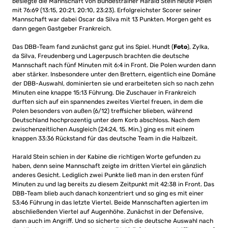
besiegte die Mannschaft von Bundestrainer Harald Stein heute Polen
mit 76:69 (13:15, 20:21, 20:10, 23:23). Erfolgreichster Scorer seiner
Mannschaft war dabei Oscar da Silva mit 13 Punkten. Morgen geht es
dann gegen Gastgeber Frankreich.
Das DBB-Team fand zunächst ganz gut ins Spiel. Hundt (
Foto
), Zylka,
da Silva, Freudenberg und Lagerpusch brachten die deutsche
Mannschaft nach fünf Minuten mit 6:4 in Front. Die Polen wurden dann
aber stärker. Insbesondere unter den Brettern, eigentlich eine Domäne
der DBB-Auswahl, dominierten sie und erarbeiteten sich so nach zehn
Minuten eine knappe 15:13 Führung. Die Zuschauer in Frankreich
durften sich auf ein spannendes zweites Viertel freuen, in dem die
Polen besonders von außen (6/12) treffsicher blieben, während
Deutschland hochprozentig unter dem Korb abschloss. Nach dem
zwischenzeitlichen Ausgleich (24:24, 15. Min.) ging es mit einem
knappen 33:36 Rückstand für das deutsche Team in die Halbzeit.
Harald Stein schien in der Kabine die richtigen Worte gefunden zu
haben, denn seine Mannschaft zeigte im dritten Viertel ein gänzlich
anderes Gesicht. Lediglich zwei Punkte ließ man in den ersten fünf
Minuten zu und lag bereits zu diesem Zeitpunkt mit 42:38 in Front. Das
DBB-Team blieb auch danach konzentriert und so ging es mit einer
53:46 Führung in das letzte Viertel. Beide Mannschaften agierten im
abschließenden Viertel auf Augenhöhe. Zunächst in der Defensive,
dann auch im Angriff. Und so sicherte sich die deutsche Auswahl nach