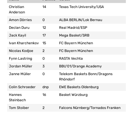
Christian
14
Texas Tech University/USA
Anderson
Amon Dörries
0
ALBA BERLIN/Lok Bernau
Declan Duru
12
Real Madrid/ESP
Jack Kayil
17
Mega Basket/SRB
Ivan Kharchenkov
15
FC Bayern München
Nicolas Kodjoe
2
FC Bayern München
Fynn Lastring
0
RASTA Vechta
Jordan Müller
3
BBU’01/Orange Academy
Janne Müller
0
Telekom Baskets Bonn/Dragons
Rhöndorf
Colin Schroeder
dnp
EWE Baskets Oldenburg
Hannes
16
Basket Würzburg
Steinbach
Tom Stoiber
2
Falcons Nürnberg/Tornados Franken