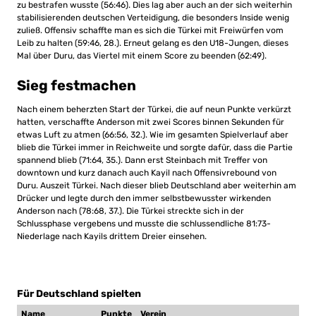
zu bestrafen wusste (56:46). Dies lag aber auch an der sich weiterhin
stabilisierenden deutschen Verteidigung, die besonders Inside wenig
zuließ. Offensiv schaffte man es sich die Türkei mit Freiwürfen vom
Leib zu halten (59:46, 28.). Erneut gelang es den U18-Jungen, dieses
Mal über Duru, das Viertel mit einem Score zu beenden (62:49).
Sieg festmachen
Nach einem beherzten Start der Türkei, die auf neun Punkte verkürzt
hatten, verschaffte Anderson mit zwei Scores binnen Sekunden für
etwas Luft zu atmen (66:56, 32.). Wie im gesamten Spielverlauf aber
blieb die Türkei immer in Reichweite und sorgte dafür, dass die Partie
spannend blieb (71:64, 35.). Dann erst Steinbach mit Treffer von
downtown und kurz danach auch Kayil nach Offensivrebound von
Duru. Auszeit Türkei. Nach dieser blieb Deutschland aber weiterhin am
Drücker und legte durch den immer selbstbewusster wirkenden
Anderson nach (78:68, 37.). Die Türkei streckte sich in der
Schlussphase vergebens und musste die schlussendliche 81:73-
Niederlage nach Kayils drittem Dreier einsehen.
Für Deutschland spielten
Name
Punkte
Verein