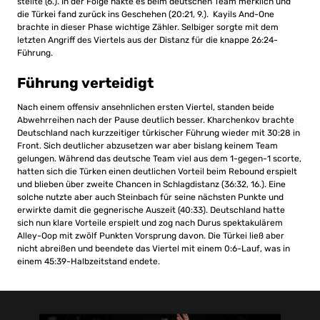
stellte (6.). In der Folge hakte es beim deutschen Team merklich und
die Türkei fand zurück ins Geschehen (20:21, 9.). Kayils And-One
brachte in dieser Phase wichtige Zähler. Selbiger sorgte mit dem
letzten Angriff des Viertels aus der Distanz für die knappe 26:24-
Führung.
Führung verteidigt
Nach einem offensiv ansehnlichen ersten Viertel, standen beide
Abwehrreihen nach der Pause deutlich besser. Kharchenkov brachte
Deutschland nach kurzzeitiger türkischer Führung wieder mit 30:28 in
Front. Sich deutlicher abzusetzen war aber bislang keinem Team
gelungen. Während das deutsche Team viel aus dem 1-gegen-1 scorte,
hatten sich die Türken einen deutlichen Vorteil beim Rebound erspielt
und blieben über zweite Chancen in Schlagdistanz (36:32, 16.). Eine
solche nutzte aber auch Steinbach für seine nächsten Punkte und
erwirkte damit die gegnerische Auszeit (40:33). Deutschland hatte
sich nun klare Vorteile erspielt und zog nach Durus spektakulärem
Alley-Oop mit zwölf Punkten Vorsprung davon. Die Türkei ließ aber
nicht abreißen und beendete das Viertel mit einem 0:6-Lauf, was in
einem 45:39-Halbzeitstand endete.