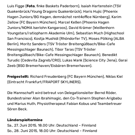
Luis Figge (
Foto
, finke Baskets Paderborn), Isaiah Hartenstein (TSV
Quakenbrück/Young Dragons Quakenbrück), Haris Hujic (Phoenix
Hagen Juniors/BG Hagen, demnächst rent4office Nürnberg), Karim
Jallow (FC Bayern München), Marcel Keßen (Phoenix Hagen
Juniors/NOMA Iserlohn Kangaroos), David Krämer (Weißenhorn
Youngstars/ratiopharm Akademie Ulm), Sebastian Much (Highschool
San Francisco), Kostja Mushidi (Rhöndorfer TV), Moses Pölking (ALBA
Berlin), Moritz Sanders (TSV Tröster Breitengüßbach/Bike-Cafe
Messingschlager Baunach), Tibor Taras (TSV Tröster
Breitengüßbach/Bike-Cafe Messingschlager Baunach), Benedikt
Turudic (Cedevita Zagreb/CRO), Lukas Wank (Science City Jena), Garai
Zeeb (BSG Bremerhaven/Eisbären Bremerhaven).
Freigestellt:
Richard Freudenberg (FC Bayern München), Niklas Kiel
(Eintracht Frankfurt/FRAPORT SKYLINERS).
Die Mannschaft wird betreut von Delegationsleiter Bernd Röder,
Bundestrainer Alan Ibrahimagic, den Co-Trainern Stephen Arigbabu
und Marius Huth, Physiotherapeut Fabian Kobus und Teambetreuer
Sören Beck.
Länderspieltermine
Sa., 27. Juni 2015, 18.00 Uhr: Deutschland – Finnland
So., 28. Juni 2015, 18.00 Uhr: Deutschland – Finnland