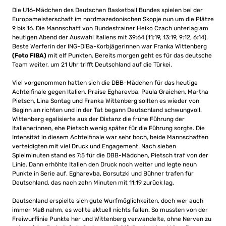
Die U16-Mädchen des Deutschen Basketball Bundes spielen bei der
Europameisterschaft im nordmazedonischen Skopje nun um die Plätze
9 bis 16. Die Mannschaft von Bundestrainer Heiko Czach unterlag am
heutigen Abend der Auswahl Italiens mit 39:64 (11:19, 13:19, 9:12, 6:14).
Beste Werferin der ING-DiBa-Korbjägerinnen war Franka Wittenberg
(Foto FIBA)
mit elf Punkten. Bereits morgen geht es für das deutsche
Team weiter, um 21 Uhr trifft Deutschland auf die Türkei.
Viel vorgenommen hatten sich die DBB-Mädchen für das heutige
Achtelfinale gegen Italien. Praise Egharevba, Paula Graichen, Martha
Pietsch, Lina Sontag und Franka Wittenberg sollten es wieder von
Beginn an richten und in der Tat begann Deutschland schwungvoll.
Wittenberg egalisierte aus der Distanz die frühe Führung der
Italienerinnen, ehe Pietsch wenig später für die Führung sorgte. Die
Intensität in diesem Achtelfinale war sehr hoch, beide Mannschaften
verteidigten mit viel Druck und Engagement. Nach sieben
Spielminuten stand es 7:5 für die DBB-Mädchen, Pietsch traf von der
Linie. Dann erhöhte Italien den Druck noch weiter und legte neun
Punkte in Serie auf. Egharevba, Borsutzki und Bühner trafen für
Deutschland, das nach zehn Minuten mit 11:19 zurück lag.
Deutschland erspielte sich gute Wurfmöglichkeiten, doch wer auch
immer Maß nahm, es wollte aktuell nichts fallen. So mussten von der
Freiwurflinie Punkte her und Wittenberg verwandelte, ohne Nerven zu