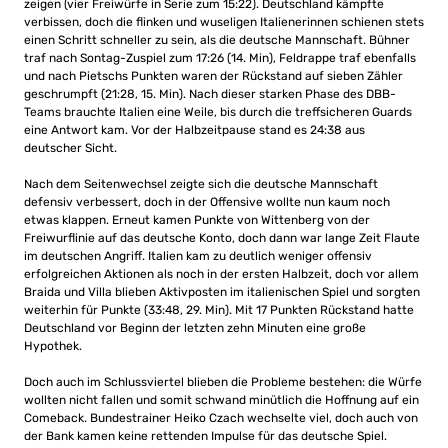
zeigen (vier Freiwürfe in Serie zum 15:22). Deutschland kämpfte
verbissen, doch die flinken und wuseligen Italienerinnen schienen stets
einen Schritt schneller zu sein, als die deutsche Mannschaft. Bühner
traf nach Sontag-Zuspiel zum 17:26 (14. Min), Feldrappe traf ebenfalls
und nach Pietschs Punkten waren der Rückstand auf sieben Zähler
geschrumpft (21:28, 15. Min). Nach dieser starken Phase des DBB-
Teams brauchte Italien eine Weile, bis durch die treffsicheren Guards
eine Antwort kam. Vor der Halbzeitpause stand es 24:38 aus
deutscher Sicht.
Nach dem Seitenwechsel zeigte sich die deutsche Mannschaft
defensiv verbessert, doch in der Offensive wollte nun kaum noch
etwas klappen. Erneut kamen Punkte von Wittenberg von der
Freiwurflinie auf das deutsche Konto, doch dann war lange Zeit Flaute
im deutschen Angriff. Italien kam zu deutlich weniger offensiv
erfolgreichen Aktionen als noch in der ersten Halbzeit, doch vor allem
Braida und Villa blieben Aktivposten im italienischen Spiel und sorgten
weiterhin für Punkte (33:48, 29. Min). Mit 17 Punkten Rückstand hatte
Deutschland vor Beginn der letzten zehn Minuten eine große
Hypothek.
Doch auch im Schlussviertel blieben die Probleme bestehen: die Würfe
wollten nicht fallen und somit schwand minütlich die Hoffnung auf ein
Comeback. Bundestrainer Heiko Czach wechselte viel, doch auch von
der Bank kamen keine rettenden Impulse für das deutsche Spiel.