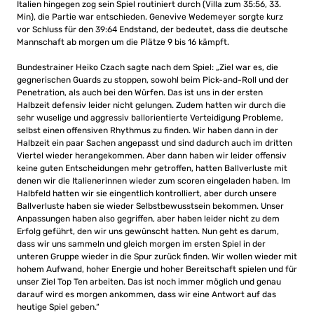
Italien hingegen zog sein Spiel routiniert durch (Villa zum 35:56, 33.
Min), die Partie war entschieden. Genevive Wedemeyer sorgte kurz
vor Schluss für den 39:64 Endstand, der bedeutet, dass die deutsche
Mannschaft ab morgen um die Plätze 9 bis 16 kämpft.
Bundestrainer Heiko Czach sagte nach dem Spiel: „Ziel war es, die
gegnerischen Guards zu stoppen, sowohl beim Pick-and-Roll und der
Penetration, als auch bei den Würfen. Das ist uns in der ersten
Halbzeit defensiv leider nicht gelungen. Zudem hatten wir durch die
sehr wuselige und aggressiv ballorientierte Verteidigung Probleme,
selbst einen offensiven Rhythmus zu finden. Wir haben dann in der
Halbzeit ein paar Sachen angepasst und sind dadurch auch im dritten
Viertel wieder herangekommen. Aber dann haben wir leider offensiv
keine guten Entscheidungen mehr getroffen, hatten Ballverluste mit
denen wir die Italienerinnen wieder zum scoren eingeladen haben. Im
Halbfeld hatten wir sie eingentlich kontrolliert, aber durch unsere
Ballverluste haben sie wieder Selbstbewusstsein bekommen. Unser
Anpassungen haben also gegriffen, aber haben leider nicht zu dem
Erfolg geführt, den wir uns gewünscht hatten. Nun geht es darum,
dass wir uns sammeln und gleich morgen im ersten Spiel in der
unteren Gruppe wieder in die Spur zurück finden. Wir wollen wieder mit
hohem Aufwand, hoher Energie und hoher Bereitschaft spielen und für
unser Ziel Top Ten arbeiten. Das ist noch immer möglich und genau
darauf wird es morgen ankommen, dass wir eine Antwort auf das
heutige Spiel geben.“