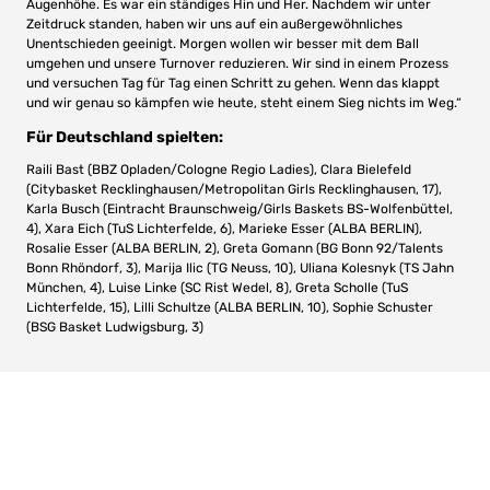
Augenhöhe. Es war ein ständiges Hin und Her. Nachdem wir unter
Zeitdruck standen, haben wir uns auf ein außergewöhnliches
Unentschieden geeinigt. Morgen wollen wir besser mit dem Ball
umgehen und unsere Turnover reduzieren. Wir sind in einem Prozess
und versuchen Tag für Tag einen Schritt zu gehen. Wenn das klappt
und wir genau so kämpfen wie heute, steht einem Sieg nichts im Weg.“
Für Deutschland spielten:
Raili Bast (BBZ Opladen/Cologne Regio Ladies), Clara Bielefeld
(Citybasket Recklinghausen/Metropolitan Girls Recklinghausen, 17),
Karla Busch (Eintracht Braunschweig/Girls Baskets BS-Wolfenbüttel,
4), Xara Eich (TuS Lichterfelde, 6), Marieke Esser (ALBA BERLIN),
Rosalie Esser (ALBA BERLIN, 2), Greta Gomann (BG Bonn 92/Talents
Bonn Rhöndorf, 3), Marija Ilic (TG Neuss, 10), Uliana Kolesnyk (TS Jahn
München, 4), Luise Linke (SC Rist Wedel, 8), Greta Scholle (TuS
Lichterfelde, 15), Lilli Schultze (ALBA BERLIN, 10), Sophie Schuster
(BSG Basket Ludwigsburg, 3)