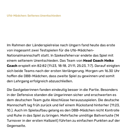
U16-Mädchen: Seltenes Unentschieden
Im Rahmen der Länderspielreise nach Ungarn fand heute das erste
von insgesamt zwei Testspielen für die U16-Mädchen-
Nationalmannschaft statt. In Szekesfehervar endete das Spiel mit
einem seltenem Unentschieden. Das Team von
Head Coach Heiko
Czach
erspielt ein 82:82 (11:23, 18:18, 21:11, 25:23, 7:7). Darauf einigten
sich beide Teams nach der ersten Verlängerung. Morgen um 16.30 Uhr
hoffen die DBB-Mädchen, dass zweite Spiel zu gewinnen und somit
den Lehrgang erfolgreich abzuschließen.
Die Gastgeberinnen fanden eindeutig besser in die Partie. Besonders
in der Defensive standen die Ungarinnen sicher und erschwerten es
dem deutschen Team gute Abschlüsse herauszuspielen. Die deutsche
Mannschaft lag früh zurück und lief einem Rückstand hinterher (11:23,
10.). Auch im Spielaufbau gelang es den DBB-Mädchen nicht Kontrolle
und Ruhe in das Spiel zu bringen. Mehrfache unnötige Ballverluste (14
Turnover in der ersten Halbzeit) führten zu einfachen Punkten auf der
Gegenseite.