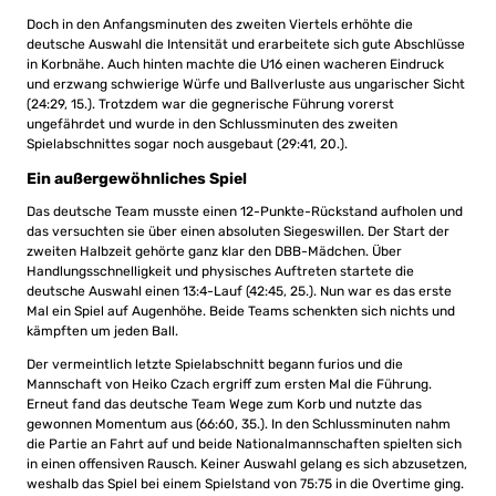
Doch in den Anfangsminuten des zweiten Viertels erhöhte die
deutsche Auswahl die Intensität und erarbeitete sich gute Abschlüsse
in Korbnähe. Auch hinten machte die U16 einen wacheren Eindruck
und erzwang schwierige Würfe und Ballverluste aus ungarischer Sicht
(24:29, 15.). Trotzdem war die gegnerische Führung vorerst
ungefährdet und wurde in den Schlussminuten des zweiten
Spielabschnittes sogar noch ausgebaut (29:41, 20.).
Ein außergewöhnliches Spiel
Das deutsche Team musste einen 12-Punkte-Rückstand aufholen und
das versuchten sie über einen absoluten Siegeswillen. Der Start der
zweiten Halbzeit gehörte ganz klar den DBB-Mädchen. Über
Handlungsschnelligkeit und physisches Auftreten startete die
deutsche Auswahl einen 13:4-Lauf (42:45, 25.). Nun war es das erste
Mal ein Spiel auf Augenhöhe. Beide Teams schenkten sich nichts und
kämpften um jeden Ball.
Der vermeintlich letzte Spielabschnitt begann furios und die
Mannschaft von Heiko Czach ergriff zum ersten Mal die Führung.
Erneut fand das deutsche Team Wege zum Korb und nutzte das
gewonnen Momentum aus (66:60, 35.). In den Schlussminuten nahm
die Partie an Fahrt auf und beide Nationalmannschaften spielten sich
in einen offensiven Rausch. Keiner Auswahl gelang es sich abzusetzen,
weshalb das Spiel bei einem Spielstand von 75:75 in die Overtime ging.