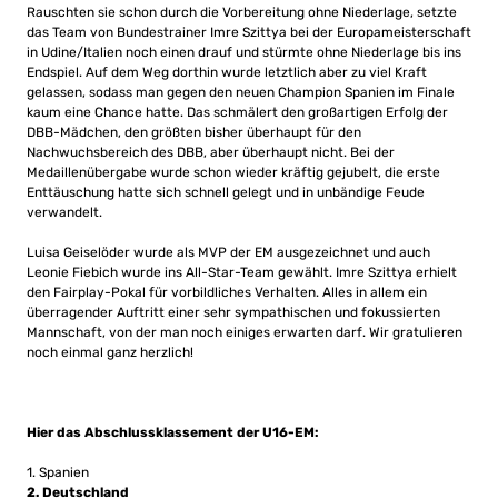
Rauschten sie schon durch die Vorbereitung ohne Niederlage, setzte
das Team von Bundestrainer Imre Szittya bei der Europameisterschaft
in Udine/Italien noch einen drauf und stürmte ohne Niederlage bis ins
Endspiel. Auf dem Weg dorthin wurde letztlich aber zu viel Kraft
gelassen, sodass man gegen den neuen Champion Spanien im Finale
kaum eine Chance hatte. Das schmälert den großartigen Erfolg der
DBB-Mädchen, den größten bisher überhaupt für den
Nachwuchsbereich des DBB, aber überhaupt nicht. Bei der
Medaillenübergabe wurde schon wieder kräftig gejubelt, die erste
Enttäuschung hatte sich schnell gelegt und in unbändige Feude
verwandelt.
Luisa Geiselöder wurde als MVP der EM ausgezeichnet und auch
Leonie Fiebich wurde ins All-Star-Team gewählt. Imre Szittya erhielt
den Fairplay-Pokal für vorbildliches Verhalten. Alles in allem ein
überragender Auftritt einer sehr sympathischen und fokussierten
Mannschaft, von der man noch einiges erwarten darf. Wir gratulieren
noch einmal ganz herzlich!
Hier das Abschlussklassement der U16-EM:
1. Spanien
2. Deutschland