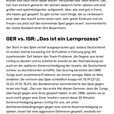
letzten mal noch nicht dabei waren, verstärken das Team enorm. Das
hat man einfach gemerkt. Wir können dadurch tiefer spielen und sind
größer und spielintelligenter aufgestellt. Aber alle sind gut in Form,
alle haben gut gespielt. Es gibt sicher noch Dinge, die zu verbessern
sind, aber das macht schon einen sehr, sehr guten Eindruck und wir
freuen uns jetzt auf das kommende Spiel gegen Israel“, kommentierte
der stolze Bundestrainer Dirk Bauermann.
GER vs. ISR: „Das ist ein Lernprozess“
Der Start in das Spiel verlief ausgesprochen gut, sodass Deutschland
im ersten Viertel kurzzeitig mit 14 Punkten in Führung ging. Mit
zunehmender Zeit bekam das Team Probleme, die Gegner aus Israel
richtig zu decken und es scheiterte sowohl an der Manndeckung als
auch an der späteren Zonenverteidigung der Israelis, die Deutschland
schwer zu durchbrechen schaffte. Das Scoring bereitete den DBB-
Jungs auch zunehmend
Probleme, als immer weniger Bälle im Netz
landeten. Sie verloren d
as Spiel
schließlich knapp mit 75:79 (27:22,
12:23, 21:13, 15:21). Der Bundestrainer kommentierte das Spiel gegen
Israel wie folgt: „Das war das erste Mal diesen Sommer, dass die Jungs
überhaupt gegen eine Zone gespielt haben. In der JBBL spielen sie ja
auch nicht gegen eine Zone. Insofern waren diese 30 Minuten
Zonenverteidigung genau richtig für uns, um unter
Wettbewerbsbedingungen gegen eine solche Raumverteidigung zu
spielen. Israel hat eine aggressive Defensive gespielt, weshalb wir