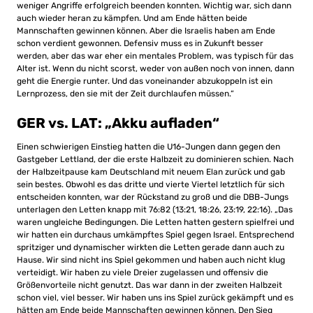
weniger Angriffe erfolgreich beenden konnten.
Wichtig war, sich dann
auch wieder heran zu kämpfen. Und am Ende hätten beide
Mannschaften gewinnen können. Aber die Israelis haben am Ende
schon verdient gewonnen. Defensiv muss es in Zukunft besser
werden, aber das war eher ein
mentales Problem, was typisch für das
Alter ist. Wenn du nicht scorst, weder von außen noch von innen, dann
geht die Energie runter. Und das voneinander abzukoppeln ist ein
Lernprozess, den sie mit der Zeit durchlaufen müssen.“
GER vs. LAT: „Akku aufladen“
Einen schwierigen Einstieg hatten die U16-Jungen dann gegen den
Gastgeber Lettland, der die erste Halbzeit zu dominieren schien. Nach
der Halbzeitpause kam Deutschland mit neuem Elan zurück und gab
sein bestes. Obwohl es das dritte und vierte Viertel letztlich für sich
entscheiden konnten, war der Rückstand zu groß und die DBB-Jungs
unterlagen den Letten knapp mit 76:82 (13:21, 18:26, 23:19, 22:16). „Das
waren ungleiche Bedingungen. Die Letten hatten gestern spielfrei und
wir hatten ein durchaus umkämpftes Spiel gegen Israel. Entsprechend
spritziger und dynamischer wirkten die Letten gerade dann auch zu
Hause. Wir sind nicht ins Spiel gekommen und haben auch nicht klug
verteidigt. Wir haben zu viele Dreier zugelassen und offensiv die
Größenvorteile nicht genutzt. Das war dann in der zweiten Halbzeit
schon viel, viel besser. Wir haben uns ins Spiel zurück gekämpft und es
hätten am Ende beide Mannschaften gewinnen können. Den Sieg