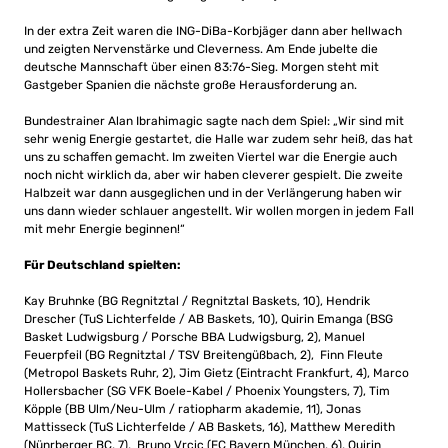
In der extra Zeit waren die ING-DiBa-Korbjäger dann aber hellwach
und zeigten Nervenstärke und Cleverness. Am Ende jubelte die
deutsche Mannschaft über einen 83:76-Sieg. Morgen steht mit
Gastgeber Spanien die nächste große Herausforderung an.
Bundestrainer Alan Ibrahimagic sagte nach dem Spiel: „Wir sind mit
sehr wenig Energie gestartet, die Halle war zudem sehr heiß, das hat
uns zu schaffen gemacht. Im zweiten Viertel war die Energie auch
noch nicht wirklich da, aber wir haben cleverer gespielt. Die zweite
Halbzeit war dann ausgeglichen und in der Verlängerung haben wir
uns dann wieder schlauer angestellt. Wir wollen morgen in jedem Fall
mit mehr Energie beginnen!“
Für Deutschland spielten:
Kay Bruhnke (BG Regnitztal / Regnitztal Baskets, 10), Hendrik
Drescher (TuS Lichterfelde / AB Baskets, 10), Quirin Emanga (BSG
Basket Ludwigsburg / Porsche BBA Ludwigsburg, 2), Manuel
Feuerpfeil (BG Regnitztal / TSV Breitengüßbach, 2), Finn Fleute
(Metropol Baskets Ruhr, 2), Jim Gietz (Eintracht Frankfurt, 4), Marco
Hollersbacher (SG VFK Boele-Kabel / Phoenix Youngsters, 7), Tim
Köpple (BB Ulm/Neu-Ulm / ratiopharm akademie, 11), Jonas
Mattisseck (TuS Lichterfelde / AB Baskets, 16), Matthew Meredith
(Nünrberger BC, 7), Bruno Vrcic (FC Bayern München, 6), Quirin