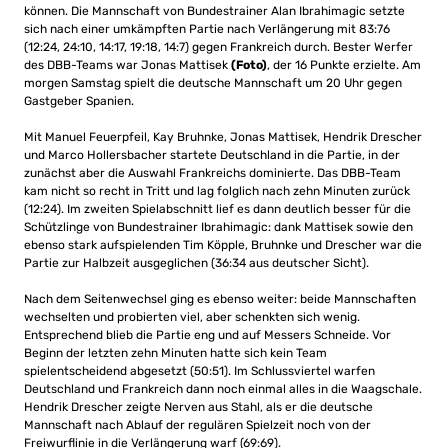
können. Die Mannschaft von Bundestrainer Alan Ibrahimagic setzte
sich nach einer umkämpften Partie nach Verlängerung mit 83:76
(12:24, 24:10, 14:17, 19:18, 14:7) gegen Frankreich durch. Bester Werfer
des DBB-Teams war Jonas Mattisek
(Foto)
, der 16 Punkte erzielte. Am
morgen Samstag spielt die deutsche Mannschaft um 20 Uhr gegen
Gastgeber Spanien.
Mit Manuel Feuerpfeil, Kay Bruhnke, Jonas Mattisek, Hendrik Drescher
und Marco Hollersbacher startete Deutschland in die Partie, in der
zunächst aber die Auswahl Frankreichs dominierte. Das DBB-Team
kam nicht so recht in Tritt und lag folglich nach zehn Minuten zurück
(12:24). Im zweiten Spielabschnitt lief es dann deutlich besser für die
Schützlinge von Bundestrainer Ibrahimagic: dank Mattisek sowie den
ebenso stark aufspielenden Tim Köpple, Bruhnke und Drescher war die
Partie zur Halbzeit ausgeglichen (36:34 aus deutscher Sicht).
Nach dem Seitenwechsel ging es ebenso weiter: beide Mannschaften
wechselten und probierten viel, aber schenkten sich wenig.
Entsprechend blieb die Partie eng und auf Messers Schneide. Vor
Beginn der letzten zehn Minuten hatte sich kein Team
spielentscheidend abgesetzt (50:51). Im Schlussviertel warfen
Deutschland und Frankreich dann noch einmal alles in die Waagschale.
Hendrik Drescher zeigte Nerven aus Stahl, als er die deutsche
Mannschaft nach Ablauf der regulären Spielzeit noch von der
Freiwurflinie in die Verlängerung warf (69:69).