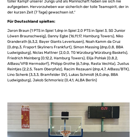
toller Kampf unserer Jungs und als Mannschaft haben sie sich nie
aufgegeben. Hervorzuheben war sicherlich der tolle Teamspirit, der in
der kurzen Zeit (7 Tage) gewachsen ist.“
Für Deutschland spielten:
Jaron Braun (1 PTS in Spiel 1,dnp in Spiel 2,0 PTS in Spiel 3, SG Junior
Löwen Braunschweig), Danny Egbe (16,11,17, Hamburg Towers), Niko
Granderath (6,3,2, Bayer Giants Leverkusen), Noah Kamm da Cruz
(0,dnp,3, Fraport Skyliners Frankfurt), Simon Massing (dnp,0,8, BBA
Ludwigsburg), Niclas Mattner (2,0,0, TG Würzburg/Würzburg Baskets),
Friedrich Meinberg (0,12,2, Hamburg Towers), Elija Pohlak (0,8,2,
AlBass/VFB Hermsdorf), Philipp Grothe (6,7,dnp, Rasta Vechta), Justus
Reintjes (2,2,5, Team Oberpfalz), Racim Rezauani (dnp,4,7, AlBass/BTK),
Lino Schenk (3,3,3, Bramfelder SV), Lukas Schmidt (4,0,dnp, BBA
Ludwigsburg), Jakob Schmorleiz (0,4,1, ALBA Berlin)