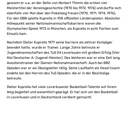
gewann er u.a. an der Seite von Norbert Thimm die ersten vier
Meistertitel der Vereinsgeschichte (1970 bis 1972, 1976) und durfte sich
ebenfalls vier Mal über den Pokalsieg freuen (1970, 1971, 1974, 1976).
Für den DBB spielte Kuprella in 108 offiziellen Länderspielen. Absoluter
Höhepunkt seiner Nationalmannschaftskarriere waren die
Olympischen Spiele 1972 in München, als Kuprella in acht Partien zum
Einsatz kam.
Nachdem Dieter Kuprella 1977 seine Karriere als aktiver Korbjäger
beendet hatte, wurde er Trainer. Lange Jahre betreute er
Jugendmannschaften des TuS 04 Leverkusen mit großem Erfolg (Vier
Mal Deutscher A-Jugend-Meister). Des Weiteren war er eine Zeit lang
Assistenztrainer der Damen-Nationalmannschaft. Auch bei BBZ
Opladen war er als Übungsleiter tätig. Seine Laufbahn als Head Coach
endete bei den Herren des TuS Opladen, die er in der Bezirksliga
betreute.
Dieter Kuprella hat viele Leverkusener Basketball-Talente auf ihrem
Weg begleitet und wesentlich geprägt. Er hat sich um den Basketball
in Leverkusen und in Deutschland verdient gemacht.