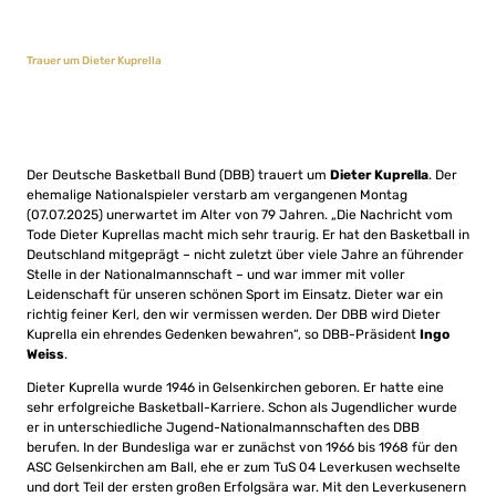
Trauer um Dieter Kuprella
Der Deutsche Basketball Bund (DBB) trauert um
Dieter Kuprella
. Der
ehemalige Nationalspieler verstarb am vergangenen Montag
(07.07.2025) unerwartet im Alter von 79 Jahren. „Die Nachricht vom
Tode Dieter Kuprellas macht mich sehr traurig. Er hat den Basketball in
Deutschland mitgeprägt – nicht zuletzt über viele Jahre an führender
Stelle in der Nationalmannschaft – und war immer mit voller
Leidenschaft für unseren schönen Sport im Einsatz. Dieter war ein
richtig feiner Kerl, den wir vermissen werden. Der DBB wird Dieter
Kuprella ein ehrendes Gedenken bewahren“, so DBB-Präsident
Ingo
Weiss
.
Dieter Kuprella wurde 1946 in Gelsenkirchen geboren. Er hatte eine
sehr erfolgreiche Basketball-Karriere. Schon als Jugendlicher wurde
er in unterschiedliche Jugend-Nationalmannschaften des DBB
berufen. In der Bundesliga war er zunächst von 1966 bis 1968 für den
ASC Gelsenkirchen am Ball, ehe er zum TuS 04 Leverkusen wechselte
und dort Teil der ersten großen Erfolgsära war. Mit den Leverkusenern