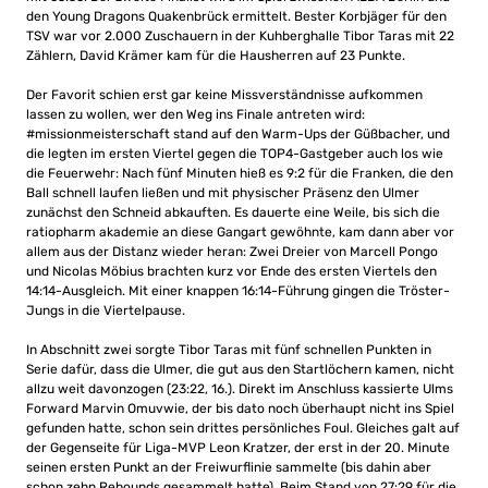
den Young Dragons Quakenbrück ermittelt. Bester Korbjäger für den
TSV war vor 2.000 Zuschauern in der Kuhberghalle Tibor Taras mit 22
Zählern, David Krämer kam für die Hausherren auf 23 Punkte.
Der Favorit schien erst gar keine Missverständnisse aufkommen
lassen zu wollen, wer den Weg ins Finale antreten wird:
#missionmeisterschaft stand auf den Warm-Ups der Güßbacher, und
die legten im ersten Viertel gegen die TOP4-Gastgeber auch los wie
die Feuerwehr: Nach fünf Minuten hieß es 9:2 für die Franken, die den
Ball schnell laufen ließen und mit physischer Präsenz den Ulmer
zunächst den Schneid abkauften. Es dauerte eine Weile, bis sich die
ratiopharm akademie an diese Gangart gewöhnte, kam dann aber vor
allem aus der Distanz wieder heran: Zwei Dreier von Marcell Pongo
und Nicolas Möbius brachten kurz vor Ende des ersten Viertels den
14:14-Ausgleich. Mit einer knappen 16:14-Führung gingen die Tröster-
Jungs in die Viertelpause.
In Abschnitt zwei sorgte Tibor Taras mit fünf schnellen Punkten in
Serie dafür, dass die Ulmer, die gut aus den Startlöchern kamen, nicht
allzu weit davonzogen (23:22, 16.). Direkt im Anschluss kassierte Ulms
Forward Marvin Omuvwie, der bis dato noch überhaupt nicht ins Spiel
gefunden hatte, schon sein drittes persönliches Foul. Gleiches galt auf
der Gegenseite für Liga-MVP Leon Kratzer, der erst in der 20. Minute
seinen ersten Punkt an der Freiwurflinie sammelte (bis dahin aber
schon zehn Rebounds gesammelt hatte). Beim Stand von 27:29 für die