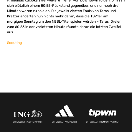
Arndoldas Kulboka zwei weitere Treffer von Downtown folgen: Ulm sah
sich plötzlich einem 50:55-Rückstand gegenüber, und nur noch drei
Minuten waren zu spielen. Die jeweils vierten Fouls von Taras und
Kratzer änderten nun nichts mehr daran, dass die TSV’ler am
morgigen Sonntag um den NBBL-Titel spielen würden – Taras’ Dreier
zum 60:53 in der vorletzten Minute räumte daran die letzten Zweifel
aus.
Scouting
OFFIZIELLER HAUPTSPONSOR
OFFIZIELLER AUSRÜSTER
OFFIZIELLER PREMIUM-PARTNER