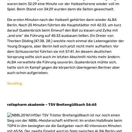
waren beim 32:29 eine Minute vor der Halbzeitsirene wieder voll im
Spiel. Beim Stand von 34:29 wurden dann die Seiten gewechselt.
Die ersten Minuten nach der Halbzeit gehörten dann wieder ALBA
Berlin. Nach 25 Minuten führten die Hauptstädter mit 42:33, um kurz
darauf Quakenbrück beim Einwurf den Ball zu klauen und Zylka mit
„and one“ die Führung auf 45:33 ausbauen ließen. Ein Dreier von
Thorben Döding (47:38, 28.) weckte noch einmal die Lebensgeister der
Young Dragons, aber Berlin ließ sich jetzt nicht mehr aufhalten: Vor
dem Schlussviertel führten sie mit 57:41. An diesem deutlichen
Vorsprung sollte sich auch im letzten Abschnitt nichts mehr ändern:
ALBA verwaltete die Führung souverän, Quakenbrück mühte sich,
hatte sich im Kampf gegen die körperlich überlegenen Berliner aber
auch schon aufgerieben.
Scouting
ratiopharm akademie – TSV Breitengüßbach 56:65
Der TSV Tröster Breitengüßbach ist nur noch einen
Sieg von der NBBL-Meisterschaft entfernt: Im ersten Halbfinale beim
TOP4 in Ulm besiegten sie die Gastgeber nach 40 intensiven Minuten
mit 65:56. Der zweite Finalist wird im Spiel zwischen ALBA Berlin und