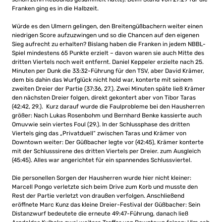
Franken ging es in die Halbzeit.
Würde es den Ulmern gelingen, den Breitengüßbachern weiter einen
niedrigen Score aufzuzwingen und so die Chancen auf den eigenen
Sieg aufrecht zu erhalten? Bislang haben die Franken in jedem NBBL-
Spiel mindestens 65 Punkte erzielt – davon waren sie auch Mitte des
dritten Viertels noch weit entfernt. Daniel Keppeler erzielte nach 25.
Minuten per Dunk die 33:32-Führung für den TSV, aber David Krämer,
dem bis dahin das Wurfglück nicht hold war, konterte mit seinem
zweiten Dreier der Partie (37:36, 27.). Zwei Minuten späte ließ Krämer
den nächsten Dreier folgen, direkt gekontert aber von Tibor Taras
(42:42, 29.). Kurz darauf wurde die Faulprobleme bei den Hausherren
größer: Nach Lukas Rosenbohm und Bernhard Benke kassierte auch
Omuvwie sein viertes Foul (29.). In der Schlussphase des dritten
Viertels ging das „Privatduell“ zwischen Taras und Krämer von
Downtown weiter: Der Güßbacher legte vor (42:45), Krämer konterte
mit der Schlusssirene des dritten Viertels per Dreier. zum Ausgleich
(45:45). Alles war angerichtet für ein spannendes Schlussviertel.
Die personellen Sorgen der Hausherren wurde hier nicht kleiner:
Marcell Pongo verletzte sich beim Drive zum Korb und musste den
Rest der Partie verletzt von draußen verfolgen. Anschließend
eröffnete Marc Kunz das kleine Dreier-Festival der Güßbacher: Sein
Distanzwurf bedeutete die erneute 49:47-Führung, danach ließ