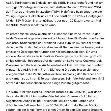
ALBA Berlin steht im Endspiel um die NBBL-Meisterschaft und hat am
morgigen Sonntag die Chance, zum dritten Mal nach 2009 und 2014
den Titel zu erringen. Im zweiten TOP4-Halbfinale bezwangen sie die
Young Dragons Quakenbrück am Ende deutlich mit 81:53. Finalgegner
ist der TSV Tröster Breitengüßbach, der nach 2012 zum zweiten Mal
die NBBL-Meisterschaft holen kann.
Im ersten Viertel entwickelte sich zunächst eine zähe Partie, in der
beide Teams eine gewisse Anlaufzeit brauchten. Ein Dreier von Berlins
Junioren-Nationalspieler Ferdinand Zylka zum 7:4 (5. Minute) brach
dann das Eis. In der Folge verstand es ALBA dann immer besser, seine
physische Überlegenheit unter den Körben auszuspielen. Ein ums
andere Mal setzte sich die Berliner Centergarde durch bzw. griff sich
einige Offensiv-Rebounds. Auf der anderen Seite hatte Quakenbrück
Probleme, am Korb seine Würfe kontrolliert loszuwerden; nach sieben
Minuten lag ALBA 14:6 in Front. Die Young Dragons bissen sich aber
wie gewohnt in die Partie, attackierten unablässig den Berliner Korb
und kamen so zu ihren Erfolgserlebnissen. Beim Viertelstand von 19:13
hatten die Niedersachsen schon einige Punkte gutgemacht.
Ein Slam Dunk von Berlins Benedikt Turudic zum 26:15 (14.) war dann
das erste Highlight im zweiten Viertel, aber Quakenbrück blieb auf
Augenhöhe: Auch Philipp Herkenhoff ließ sich nicht lumpen und
drückte den Ball von oben zum 30:24 (18.) durch die Reuse. Wenig
später ließ der lange Forward einen Dreier folgen: Die Young Dragons