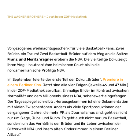
THE WAGNER BROTHERS – Jetzt in der ZDF-Mediathek
Vorgezogenes Weihnachtsgeschenk für viele Basketball-Fans. Zwei
Brüder, ein Traum! Zwei Basketball-Brüder auf dem Weg an die Spitze:
Franz und Moritz Wagner
erobern die NBA. Die vierteilige Doku zeigt
ihren Weg – hautnah! Vom heimischen Court bis in die
nordamerikanische Profiliga NBA.
Im September feierte der erste Teil der Doku, „Brüder“,
Premiere in
einem Berliner Kino
. Jetzt sind alle vier Folgen (jeweils 46 und 47 Min.)
in der ZDF-Mediathek abrufbar. Einmalige Bilder im Kontrast zwischen
Normalität und dem Millionenbusiness NBA, sehenswert eingefangen.
Der Tagesspiegel schreibt: „Herausgekommen ist eine Dokumentation
mit vielen Zwischentönen. Anders als viele Sportproduktionen der
vergangenen Jahre, die mehr PR als Journalismus sind, geht es nicht
nur um Siege, Jubel und Ruhm. Es geht auch nicht nur um Basketball,
sondern um das Verhältnis der Brüder und ihr Leben zwischen der
Glitzerwelt NBA und ihrem alten Kinderzimmer in einem Berliner
Altbau.“