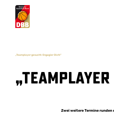
Suchvorschläge
Lorem Ipsum
Dolor Sit
Amet Valputo
„Teamplayer gesucht: Engagier Dich!“
„Teamplayer 
Zwei weitere Termine runden 