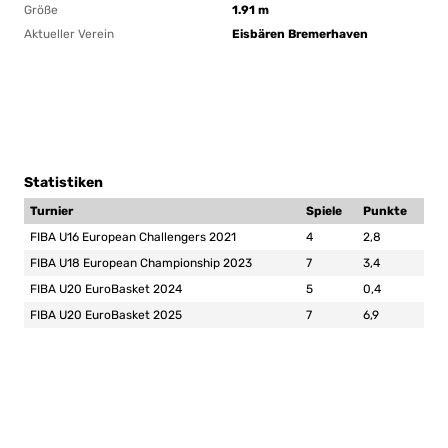
Größe
1.91 m
Aktueller Verein
Eisbären Bremerhaven
Statistiken
Turnier
Spiele
Punkte
FIBA U16 European Challengers 2021
4
2,8
FIBA U18 European Championship 2023
7
3,4
FIBA U20 EuroBasket 2024
5
0,4
FIBA U20 EuroBasket 2025
7
6,9