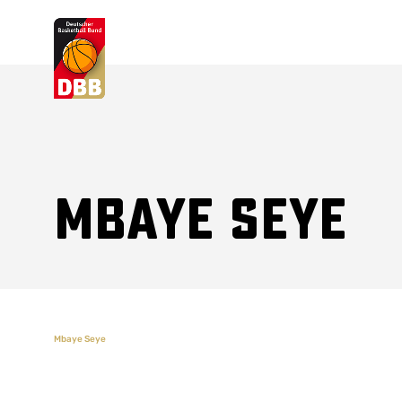
Suchvorschläge
Lorem Ipsum
Dolor Sit
Amet Valputo
Mbaye Seye
Mbaye Seye