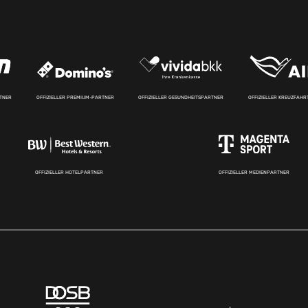
RTNER
OFFIZIELLER PREMIUM-PARTNER
OFFIZIELLER GESUNDHEITSPARTNER
OFFIZIELLER KREUZFAH
OFFIZIELLER HOTELPARTNER
OFFIZIELLER MEDIENPARTNER