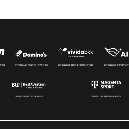
RTNER
OFFIZIELLER PREMIUM-PARTNER
OFFIZIELLER GESUNDHEITSPARTNER
OFFIZIELLER KREUZFAH
OFFIZIELLER HOTELPARTNER
OFFIZIELLER MEDIENPARTNER