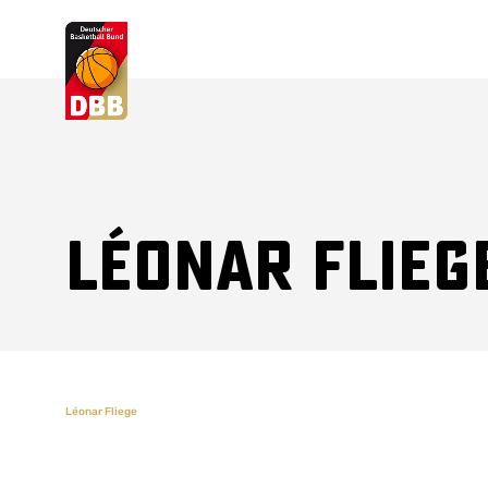
Suchvorschläge
Lorem Ipsum
Dolor Sit
Amet Valputo
Léonar Flieg
Léonar Fliege