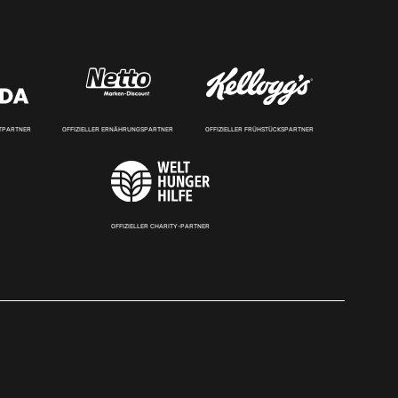
RTPARTNER
OFFIZIELLER ERNÄHRUNGSPARTNER
OFFIZIELLER FRÜHSTÜCKSPARTNER
OFFIZIELLER CHARITY-PARTNER