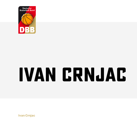
Suchvorschläge
Lorem Ipsum
Dolor Sit
Amet Valputo
Ivan Crnjac
Ivan Crnjac