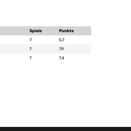
Spiele
Punkte
7
5,7
7
7,9
7
7,4