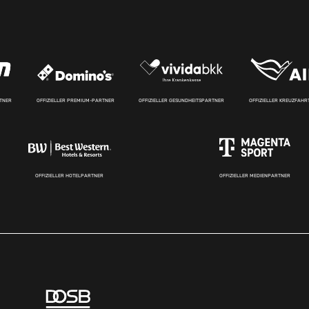
RTNER
OFFIZIELLER PREMIUM-PARTNER
OFFIZIELLER GESUNDHEITSPARTNER
OFFIZIELLER KREUZFAH
OFFIZIELLER HOTELPARTNER
OFFIZIELLER MEDIENPARTNER