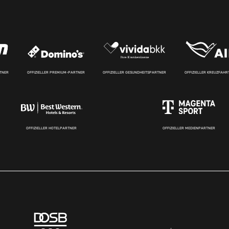
RTNER
OFFIZIELLER PREMIUM-PARTNER
OFFIZIELLER GESUNDHEITSPARTNER
OFFIZIELLER KREUZFAH
OFFIZIELLER HOTELPARTNER
OFFIZIELLER MEDIENPARTNER