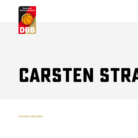
Suchvorschläge
Lorem Ipsum
Dolor Sit
Amet Valputo
Carsten Str
Carsten Straube