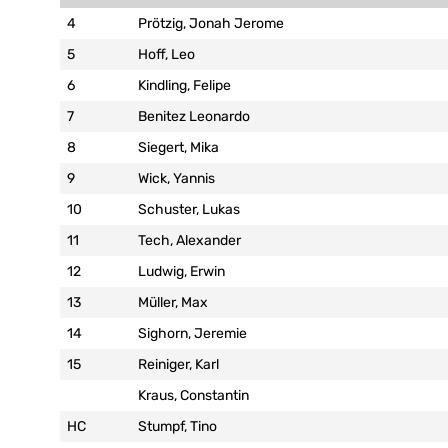
4
Prötzig, Jonah Jerome
5
Hoff, Leo
6
Kindling, Felipe
7
Benitez Leonardo
8
Siegert, Mika
9
Wick, Yannis
10
Schuster, Lukas
11
Tech, Alexander
12
Ludwig, Erwin
13
Müller, Max
14
Sighorn, Jeremie
15
Reiniger, Karl
Kraus, Constantin
HC
Stumpf, Tino