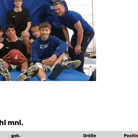
l mnl.
geb.
Größe
Positi