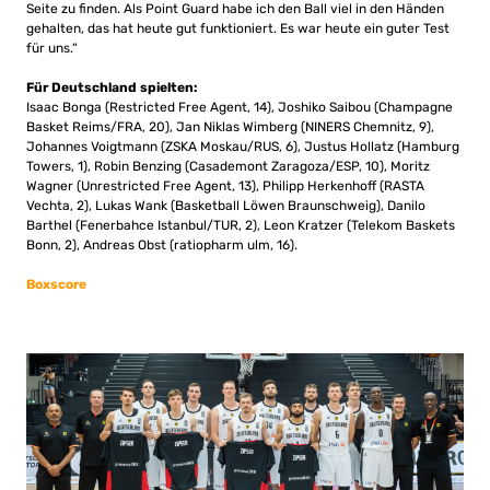
Seite zu finden. Als Point Guard habe ich den Ball viel in den Händen
gehalten, das hat heute gut funktioniert. Es war heute ein guter Test
für uns.“
Für Deutschland spielten:
Isaac Bonga (Restricted Free Agent, 14), Joshiko Saibou (Champagne
Basket Reims/FRA, 20), Jan Niklas Wimberg (NINERS Chemnitz, 9),
Johannes Voigtmann (ZSKA Moskau/RUS, 6), Justus Hollatz (Hamburg
Towers, 1), Robin Benzing (Casademont Zaragoza/ESP, 10), Moritz
Wagner (Unrestricted Free Agent, 13), Philipp Herkenhoff (RASTA
Vechta, 2), Lukas Wank (Basketball Löwen Braunschweig), Danilo
Barthel (Fenerbahce Istanbul/TUR, 2), Leon Kratzer (Telekom Baskets
Bonn, 2), Andreas Obst (ratiopharm ulm, 16).
Boxscore