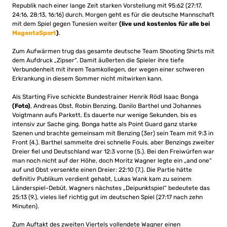
Republik nach einer lange Zeit starken Vorstellung mit 95:62 (27:17,
24:16, 28:13, 16:16) durch. Morgen geht es für die deutsche Mannschaft
mit dem Spiel gegen Tunesien weiter
(live und kostenlos für alle bei
MagentaSport
)
.
Zum Aufwärmen trug das gesamte deutsche Team Shooting Shirts mit
dem Aufdruck „Zipser“. Damit äußerten die Spieler ihre tiefe
Verbundenheit mit ihrem Teamkollegen, der wegen einer schweren
Erkrankung in diesem Sommer nicht mitwirken kann.
Als Starting Five schickte Bundestrainer Henrik Rödl Isaac Bonga
(Foto)
, Andreas Obst, Robin Benzing, Danilo Barthel und Johannes
Voigtmann aufs Parkett. Es dauerte nur wenige Sekunden, bis es
intensiv zur Sache ging. Bonga hatte als Point Guard ganz starke
Szenen und brachte gemeinsam mit Benzing (3er) sein Team mit 9:3 in
Front (4.). Barthel sammelte drei schnelle Fouls, aber Benzings zweiter
Dreier fiel und Deutschland war 12:3 vorne (5.). Bei den Freiwürfen war
man noch nicht auf der Höhe, doch Moritz Wagner legte ein „and one“
auf und Obst versenkte einen Dreier: 22:10 (7.). Die Partie hätte
definitiv Publikum verdient gehabt, Lukas Wank kam zu seinem
Länderspiel-Debüt. Wagners nächstes „Deipunktspiel“ bedeutete das
25:13 (9.), vieles lief richtig gut im deutschen Spiel (27:17 nach zehn
Minuten).
Zum Auftakt des zweiten Viertels vollendete Wagner einen