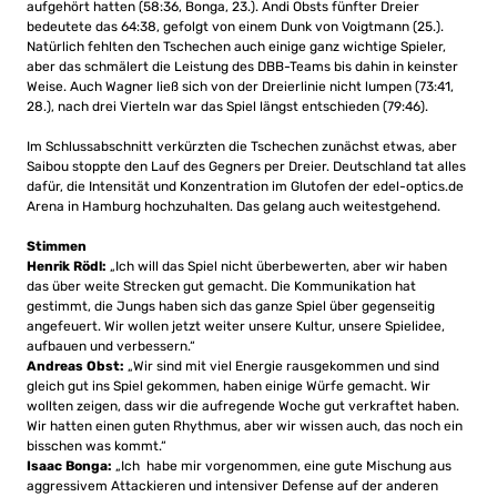
aufgehört hatten (58:36, Bonga, 23.). Andi Obsts fünfter Dreier
bedeutete das 64:38, gefolgt von einem Dunk von Voigtmann (25.).
Natürlich fehlten den Tschechen auch einige ganz wichtige Spieler,
aber das schmälert die Leistung des DBB-Teams bis dahin in keinster
Weise. Auch Wagner ließ sich von der Dreierlinie nicht lumpen (73:41,
28.), nach drei Vierteln war das Spiel längst entschieden (79:46).
Im Schlussabschnitt verkürzten die Tschechen zunächst etwas, aber
Saibou stoppte den Lauf des Gegners per Dreier. Deutschland tat alles
dafür, die Intensität und Konzentration im Glutofen der edel-optics.de
Arena in Hamburg hochzuhalten. Das gelang auch weitestgehend.
Stimmen
Henrik Rödl:
„Ich will das Spiel nicht überbewerten, aber wir haben
das über weite Strecken gut gemacht. Die Kommunikation hat
gestimmt, die Jungs haben sich das ganze Spiel über gegenseitig
angefeuert. Wir wollen jetzt weiter unsere Kultur, unsere Spielidee,
aufbauen und verbessern.“
Andreas Obst:
„Wir sind mit viel Energie rausgekommen und sind
gleich gut ins Spiel gekommen, haben einige Würfe gemacht. Wir
wollten zeigen, dass wir die aufregende Woche gut verkraftet haben.
Wir hatten einen guten Rhythmus, aber wir wissen auch, das noch ein
bisschen was kommt.“
Isaac Bonga:
„Ich habe mir vorgenommen, eine gute Mischung aus
aggressivem Attackieren und intensiver Defense auf der anderen