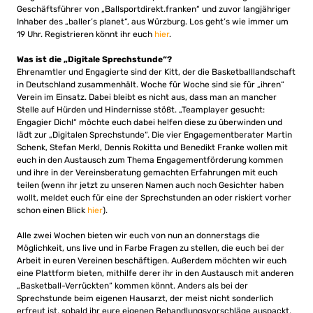
Geschäftsführer von „Ballsportdirekt.franken“ und zuvor langjähriger
Inhaber des „baller’s planet“, aus Würzburg. Los geht’s wie immer um
19 Uhr. Registrieren könnt ihr euch
hier
.
Was ist die „Digitale Sprechstunde“?
Ehrenamtler und Engagierte sind der Kitt, der die Basketballlandschaft
in Deutschland zusammenhält. Woche für Woche sind sie für „ihren“
Verein im Einsatz. Dabei bleibt es nicht aus, dass man an mancher
Stelle auf Hürden und Hindernisse stößt. „Teamplayer gesucht:
Engagier Dich!“ möchte euch dabei helfen diese zu überwinden und
lädt zur „Digitalen Sprechstunde“. Die vier Engagementberater Martin
Schenk, Stefan Merkl, Dennis Rokitta und Benedikt Franke wollen mit
euch in den Austausch zum Thema Engagementförderung kommen
und ihre in der Vereinsberatung gemachten Erfahrungen mit euch
teilen (wenn ihr jetzt zu unseren Namen auch noch Gesichter haben
wollt, meldet euch für eine der Sprechstunden an oder riskiert vorher
schon einen Blick
hier
).
Alle zwei Wochen bieten wir euch von nun an donnerstags die
Möglichkeit, uns live und in Farbe Fragen zu stellen, die euch bei der
Arbeit in euren Vereinen beschäftigen. Außerdem möchten wir euch
eine Plattform bieten, mithilfe derer ihr in den Austausch mit anderen
„Basketball-Verrückten“ kommen könnt. Anders als bei der
Sprechstunde beim eigenen Hausarzt, der meist nicht sonderlich
erfreut ist, sobald ihr eure eigenen Behandlungsvorschläge auspackt,