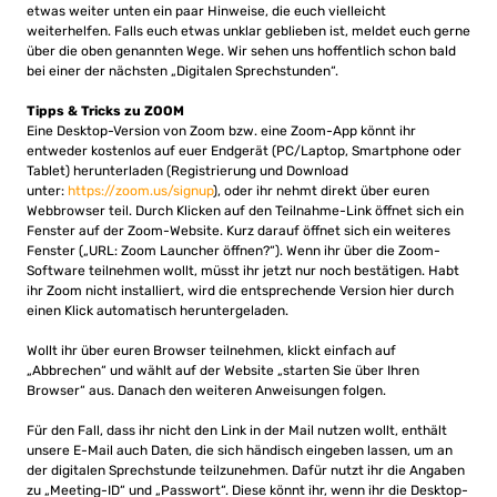
etwas weiter unten ein paar Hinweise, die euch vielleicht
weiterhelfen. Falls euch etwas unklar geblieben ist, meldet euch gerne
über die oben genannten Wege. Wir sehen uns hoffentlich schon bald
bei einer der nächsten „Digitalen Sprechstunden“.
Tipps & Tricks zu ZOOM
Eine Desktop-Version von Zoom bzw. eine Zoom-App könnt ihr
entweder kostenlos auf euer Endgerät (PC/Laptop, Smartphone oder
Tablet) herunterladen (Registrierung und Download
unter:
https://zoom.us/signup
), oder ihr nehmt direkt über euren
Webbrowser teil. Durch Klicken auf den Teilnahme-Link öffnet sich ein
Fenster auf der Zoom-Website. Kurz darauf öffnet sich ein weiteres
Fenster („URL: Zoom Launcher öffnen?“). Wenn ihr über die Zoom-
Software teilnehmen wollt, müsst ihr jetzt nur noch bestätigen. Habt
ihr Zoom nicht installiert, wird die entsprechende Version hier durch
einen Klick automatisch heruntergeladen.
Wollt ihr über euren Browser teilnehmen, klickt einfach auf
„Abbrechen“ und wählt auf der Website „starten Sie über Ihren
Browser“ aus. Danach den weiteren Anweisungen folgen.
Für den Fall, dass ihr nicht den Link in der Mail nutzen wollt, enthält
unsere E-Mail auch Daten, die sich händisch eingeben lassen, um an
der digitalen Sprechstunde teilzunehmen. Dafür nutzt ihr die Angaben
zu „Meeting-ID“ und „Passwort“. Diese könnt ihr, wenn ihr die Desktop-