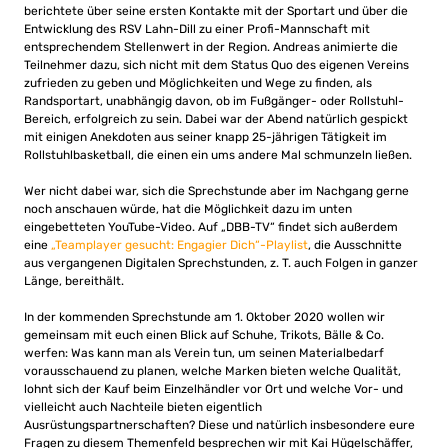
berichtete über seine ersten Kontakte mit der Sportart und über die
Entwicklung des RSV Lahn-Dill zu einer Profi-Mannschaft mit
entsprechendem Stellenwert in der Region. Andreas animierte die
Teilnehmer dazu, sich nicht mit dem Status Quo des eigenen Vereins
zufrieden zu geben und Möglichkeiten und Wege zu finden, als
Randsportart, unabhängig davon, ob im Fußgänger- oder Rollstuhl-
Bereich, erfolgreich zu sein. Dabei war der Abend natürlich gespickt
mit einigen Anekdoten aus seiner knapp 25-jährigen Tätigkeit im
Rollstuhlbasketball, die einen ein ums andere Mal schmunzeln ließen.
Wer nicht dabei war, sich die Sprechstunde aber im Nachgang gerne
noch anschauen würde, hat die Möglichkeit dazu im unten
eingebetteten YouTube-Video. Auf „DBB-TV“ findet sich außerdem
eine
„Teamplayer gesucht: Engagier Dich“-Playlist
, die Ausschnitte
aus vergangenen Digitalen Sprechstunden, z. T. auch Folgen in ganzer
Länge, bereithält.
In der kommenden Sprechstunde am 1. Oktober 2020 wollen wir
gemeinsam mit euch einen Blick auf Schuhe, Trikots, Bälle & Co.
werfen: Was kann man als Verein tun, um seinen Materialbedarf
vorausschauend zu planen, welche Marken bieten welche Qualität,
lohnt sich der Kauf beim Einzelhändler vor Ort und welche Vor- und
vielleicht auch Nachteile bieten eigentlich
Ausrüstungspartnerschaften? Diese und natürlich insbesondere eure
Fragen zu diesem Themenfeld besprechen wir mit Kai Hügelschäffer,