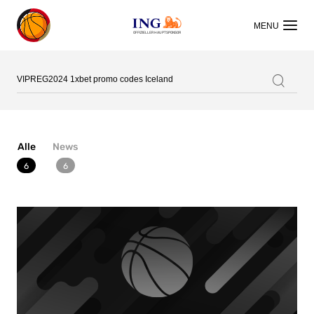
OFFIZIELLER HAUPTSPONSOR
Suchen
Suchvorschläge
Alle
News
Lorem Ipsum
6
6
Dolor Sit
Amet Valputo