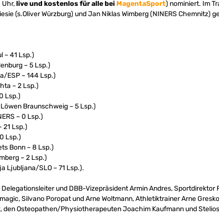
0 Uhr,
live und kostenlos für alle bei
MagentaSport
) nominiert. Im T
esie (s.Oliver Würzburg) und Jan Niklas Wimberg (NINERS Chemnitz) g
l – 41 Lsp.)
enburg – 5 Lsp.)
a/ESP – 144 Lsp.)
hta – 2 Lsp.)
0 Lsp.)
l Löwen Braunschweig – 5 Lsp.)
ERS – 0 Lsp.)
 21 Lsp.)
0 Lsp.)
ts Bonn – 8 Lsp.)
mberg – 2 Lsp.)
ja Ljubljana/SLO – 71 Lsp.).
Delegationsleiter und DBB-Vizepräsident Armin Andres, Sportdirektor F
imagic, Silvano Poropat und Arne Woltmann, Athletiktrainer Arne Gresk
ek, den Osteopathen/Physiotherapeuten Joachim Kaufmann und Stelios