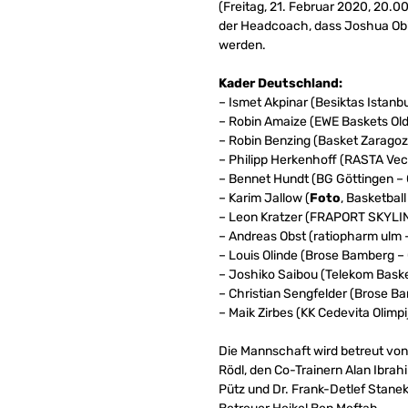
(Freitag, 21. Februar 2020, 20.0
der Headcoach, dass Joshua Obi
werden.
Kader Deutschland:
– Ismet Akpinar (Besiktas Istanbu
– Robin Amaize (EWE Baskets Old
– Robin Benzing (Basket Zaragoz
– Philipp Herkenhoff (RASTA Vec
– Bennet Hundt (BG Göttingen – 
– Karim Jallow (
Foto
, Basketbal
– Leon Kratzer (FRAPORT SKYLIN
– Andreas Obst (ratiopharm ulm –
– Louis Olinde (Brose Bamberg – 
– Joshiko Saibou (Telekom Baske
– Christian Sengfelder (Brose Ba
– Maik Zirbes (KK Cedevita Olimpi
Die Mannschaft wird betreut von 
Rödl, den Co-Trainern Alan Ibrah
Pütz und Dr. Frank-Detlef Stan