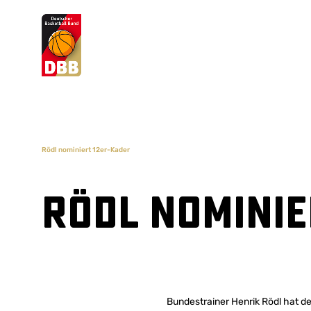
Suchvorschläge
Lorem Ipsum
Dolor Sit
Amet Valputo
Rödl nominiert 12er-Kader
Rödl nominie
Bundestrainer Henrik Rödl hat d