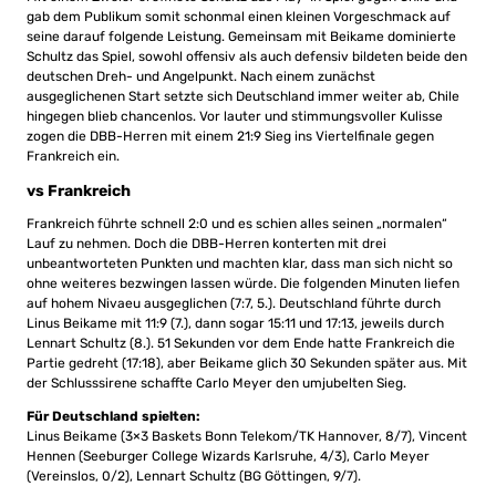
gab dem Publikum somit schonmal einen kleinen Vorgeschmack auf
seine darauf folgende Leistung. Gemeinsam mit Beikame dominierte
Schultz das Spiel, sowohl offensiv als auch defensiv bildeten beide den
deutschen Dreh- und Angelpunkt. Nach einem zunächst
ausgeglichenen Start setzte sich Deutschland immer weiter ab, Chile
hingegen blieb chancenlos. Vor lauter und stimmungsvoller Kulisse
zogen die DBB-Herren mit einem 21:9 Sieg ins Viertelfinale gegen
Frankreich ein.
vs Frankreich
Frankreich führte schnell 2:0 und es schien alles seinen „normalen“
Lauf zu nehmen. Doch die DBB-Herren konterten mit drei
unbeantworteten Punkten und machten klar, dass man sich nicht so
ohne weiteres bezwingen lassen würde. Die folgenden Minuten liefen
auf hohem Nivaeu ausgeglichen (7:7, 5.). Deutschland führte durch
Linus Beikame mit 11:9 (7.), dann sogar 15:11 und 17:13, jeweils durch
Lennart Schultz (8.). 51 Sekunden vor dem Ende hatte Frankreich die
Partie gedreht (17:18), aber Beikame glich 30 Sekunden später aus. Mit
der Schlusssirene schaffte Carlo Meyer den umjubelten Sieg.
Für Deutschland spielten:
Linus Beikame (3×3 Baskets Bonn Telekom/TK Hannover, 8/7), Vincent
Hennen (Seeburger College Wizards Karlsruhe, 4/3), Carlo Meyer
(Vereinslos, 0/2), Lennart Schultz (BG Göttingen, 9/7).