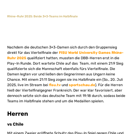
Rhine-Ruhr 2025: Beide 3×3-Teams im Halbfinale
Nachdem die deutschen 3×3-Damen sich durch den Gruppensieg
direkt für das Viertelfinale der
FISU World University Games Rhine-
Ruhr 2025
qualifiziert hatten, mussten die DBB-Herren erst in die
Play-In Runde. Dort wartete Chile auf das Team, mit einem 21:9 Sieg
qualifizierte sich die Mannschaft ebenfalls fürs Viertelfinale. Die
Damen legten vor und ließen den Gegnerinnen aus Ungarn keine
Chance. Mit einem 21:11 Sieg zogen sie ins Halbfinale ein (So., 20. Juli
2025, live im Stream bei
fisu.tv
und
sportschau.de
). Für die Herren
hieß der Viertelfinalgegner Frankreich. Der war klar favorisiert, aber
dennoch setzte sich das deutsche Team mit 19:18 durch, sodass beide
Teams im Halbfinale stehen und um die Medaillen spielen.
Herren
vs Chile
Mit einem Zweier eröffnete Schultz das Play-In Spiel gegen Chile und