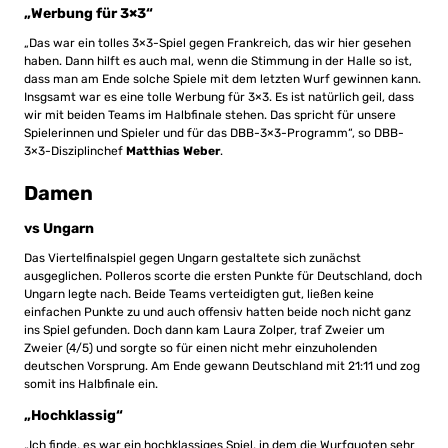
„Werbung für 3×3“
„Das war ein tolles 3×3-Spiel gegen Frankreich, das wir hier gesehen
haben. Dann hilft es auch mal, wenn die Stimmung in der Halle so ist,
dass man am Ende solche Spiele mit dem letzten Wurf gewinnen kann.
Insgsamt war es eine tolle Werbung für 3×3. Es ist natürlich geil, dass
wir mit beiden Teams im Halbfinale stehen. Das spricht für unsere
Spielerinnen und Spieler und für das DBB-3×3-Programm“, so DBB-
3×3-Disziplinchef
Matthias Weber
.
Damen
vs Ungarn
Das Viertelfinalspiel gegen Ungarn gestaltete sich zunächst
ausgeglichen. Polleros scorte die ersten Punkte für Deutschland, doch
Ungarn legte nach. Beide Teams verteidigten gut, ließen keine
einfachen Punkte zu und auch offensiv hatten beide noch nicht ganz
ins Spiel gefunden. Doch dann kam Laura Zolper, traf Zweier um
Zweier (4/5) und sorgte so für einen nicht mehr einzuholenden
deutschen Vorsprung. Am Ende gewann Deutschland mit 21:11 und zog
somit ins Halbfinale ein.
„Hochklassig“
„Ich finde, es war ein hochklassiges Spiel, in dem die Wurfquoten sehr