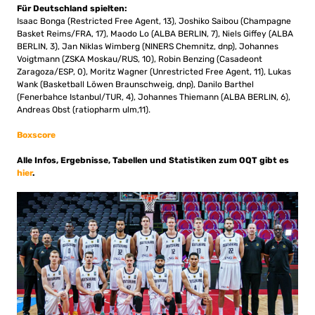
Für Deutschland spielten:
Isaac Bonga (Restricted Free Agent, 13), Joshiko Saibou (Champagne
Basket Reims/FRA, 17), Maodo Lo (ALBA BERLIN, 7), Niels Giffey (ALBA
BERLIN, 3), Jan Niklas Wimberg (NINERS Chemnitz, dnp), Johannes
Voigtmann (ZSKA Moskau/RUS, 10), Robin Benzing (Casadeont
Zaragoza/ESP, 0), Moritz Wagner (Unrestricted Free Agent, 11), Lukas
Wank (Basketball Löwen Braunschweig, dnp), Danilo Barthel
(Fenerbahce Istanbul/TUR, 4), Johannes Thiemann (ALBA BERLIN, 6),
Andreas Obst (ratiopharm ulm,11).
Boxscore
Alle Infos, Ergebnisse, Tabellen und Statistiken zum OQT gibt es
hier
.