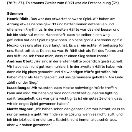
(78:71, 37.). Thiemanns Zweier zum 80:71 war die Entscheidung (39.).
Stimmen
Henrik Rödl:
„Das war das erwartet schwere Spiel. Wir haben am
Anfang etwas nervös gewirkt und hatten keinen defensiven und
offensiven Rhythmus. In der zweiten Hälfte war das viel besser und
ich bin stolz auf meine Mannschaft, dass sie selber einen Weg
gefunden hat das Spiel zu gewinnen. Ich habe große Anerkennung für
Mexiko, das uns alles abverlangt hat. Es war ein echter Arbeitssieg für
uns. Es ist toll, dass Dennis da war. Er fühlt sich als Teil des Teams und
das hilft uns. Ich freue mich, dass er einen Sieg sehen konnte.“
Andreas Obst:
„Wir sind in der ersten Hälfte ordentlich gestrauchelt.
Wir haben da nicht gut kommuniziert. In der zweiten Hälfte haben wir
dann die big plays gemacht und die wichtigen Würfe getroffen. Wir
haben mehr als Team gespielt und uns gemeinsam geholfen. Am Ende
zählt nur der Sieg.“
Isaac Bonga:
„Wir wussten, dass Mexiko schwierige Würfe treffen
kann und wird. Wir haben gerade noch rechtzeitig unseren fighting
spirit rausgeholt, das war ganz wichtig. Es ist ein gutes Zeichen, dass
wir ein enges Spiel gewonnen haben.“
Moritz Wagner:
„Wir haben schon den ganzen Sommer betont, dass es
nur gemeinsam geht. Wir finden eine Lösung, wenn es nicht läuft, und
ich bin jetzt echt erleichtert. Es sieht nicht immer alles schön aus,
aber wir haben gewonnen.“