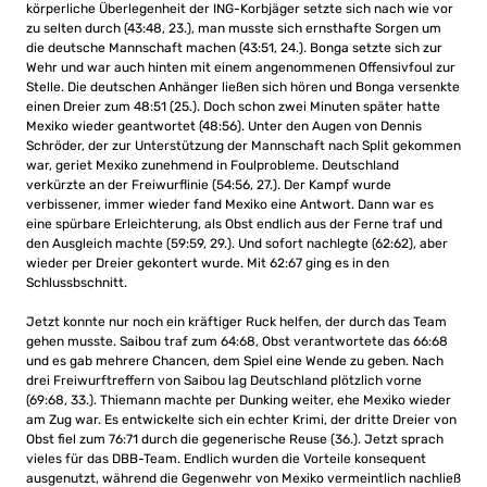
körperliche Überlegenheit der ING-Korbjäger setzte sich nach wie vor
zu selten durch (43:48, 23.), man musste sich ernsthafte Sorgen um
die deutsche Mannschaft machen (43:51, 24.). Bonga setzte sich zur
Wehr und war auch hinten mit einem angenommenen Offensivfoul zur
Stelle. Die deutschen Anhänger ließen sich hören und Bonga versenkte
einen Dreier zum 48:51 (25.). Doch schon zwei Minuten später hatte
Mexiko wieder geantwortet (48:56). Unter den Augen von Dennis
Schröder, der zur Unterstützung der Mannschaft nach Split gekommen
war, geriet Mexiko zunehmend in Foulprobleme. Deutschland
verkürzte an der Freiwurflinie (54:56, 27.). Der Kampf wurde
verbissener, immer wieder fand Mexiko eine Antwort. Dann war es
eine spürbare Erleichterung, als Obst endlich aus der Ferne traf und
den Ausgleich machte (59:59, 29.). Und sofort nachlegte (62:62), aber
wieder per Dreier gekontert wurde. Mit 62:67 ging es in den
Schlussbschnitt.
Jetzt konnte nur noch ein kräftiger Ruck helfen, der durch das Team
gehen musste. Saibou traf zum 64:68, Obst verantwortete das 66:68
und es gab mehrere Chancen, dem Spiel eine Wende zu geben. Nach
drei Freiwurftreffern von Saibou lag Deutschland plötzlich vorne
(69:68, 33.). Thiemann machte per Dunking weiter, ehe Mexiko wieder
am Zug war. Es entwickelte sich ein echter Krimi, der dritte Dreier von
Obst fiel zum 76:71 durch die gegenerische Reuse (36.). Jetzt sprach
vieles für das DBB-Team. Endlich wurden die Vorteile konsequent
ausgenutzt, während die Gegenwehr von Mexiko vermeintlich nachließ