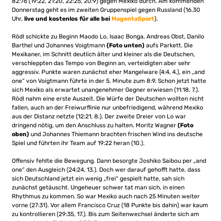
82:76 (19:22, 21:20, 22:25, 20:9) gegen Mexiko durch. Am kommenden
Donnerstag geht es im zweiten Gruppenspiel gegen Russland (16.30
Uhr,
live und kostenlos für alle bei
MagentaSport
).
Rödl schickte zu Beginn Maodo Lo, Isaac Bonga, Andreas Obst, Danilo
Barthel und Johannes Voigtmann
(Foto unten)
aufs Parkett. Die
Mexikaner, im Schnitt deutlich älter und kleiner als die Deutschen,
verschleppten das Tempo von Beginn an, verteidigten aber sehr
aggressiv. Punkte waren zunächst eher Mangelware (4:4, 4.), ein „and
one“ von Voigtmann führte in der 5. Minute zum 8:9. Schon jetzt hatte
sich Mexiko als erwartet unangenehmer Gegner erwiesen (11:18, 7.).
Rödl nahm eine erste Auszeit. Die Würfe der Deutschen wollten nicht
fallen, auch an der Freiwurflinie nur unbefriedigend, während Mexiko
aus der Distanz netzte (12:21, 8.). Der zweite Dreier von Lo war
dringend nötig, um den Anschluss zu halten. Moritz Wagner
(Foto
oben)
und Johannes Thiemann brachten frischen Wind ins deutsche
Spiel und führten ihr Team auf 19:22 heran (10.).
Offensiv fehlte die Bewegung. Dann besorgte Joshiko Saibou per „and
one“ den Ausgleich (24:24, 13.). Doch wer darauf gehofft hatte, dass
sich Deutschland jetzt ein wenig „frei“ gespielt hatte, sah sich
zunächst getäuscht. Ungeheuer schwer tat man sich, in einen
Rhythmus zu kommen. So war Mexiko auch nach 25 Minuten weiter
vorne (27:31). Vor allem Francisco Cruz (18 Punkte bis dahin) war kaum
zu kontrollieren (29:35, 17.). Bis zum Seitenwechsel änderte sich am