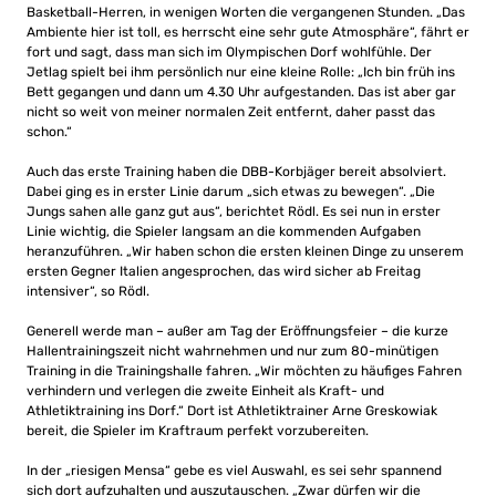
Basketball-Herren, in wenigen Worten die vergangenen Stunden. „Das
Ambiente hier ist toll, es herrscht eine sehr gute Atmosphäre“, fährt er
fort und sagt, dass man sich im Olympischen Dorf wohlfühle. Der
Jetlag spielt bei ihm persönlich nur eine kleine Rolle: „Ich bin früh ins
Bett gegangen und dann um 4.30 Uhr aufgestanden. Das ist aber gar
nicht so weit von meiner normalen Zeit entfernt, daher passt das
schon.“
Auch das erste Training haben die DBB-Korbjäger bereit absolviert.
Dabei ging es in erster Linie darum „sich etwas zu bewegen“. „Die
Jungs sahen alle ganz gut aus“, berichtet Rödl. Es sei nun in erster
Linie wichtig, die Spieler langsam an die kommenden Aufgaben
heranzuführen. „Wir haben schon die ersten kleinen Dinge zu unserem
ersten Gegner Italien angesprochen, das wird sicher ab Freitag
intensiver“, so Rödl.
Generell werde man – außer am Tag der Eröffnungsfeier – die kurze
Hallentrainingszeit nicht wahrnehmen und nur zum 80-minütigen
Training in die Trainingshalle fahren. „Wir möchten zu häufiges Fahren
verhindern und verlegen die zweite Einheit als Kraft- und
Athletiktraining ins Dorf.“ Dort ist Athletiktrainer Arne Greskowiak
bereit, die Spieler im Kraftraum perfekt vorzubereiten.
In der „riesigen Mensa“ gebe es viel Auswahl, es sei sehr spannend
sich dort aufzuhalten und auszutauschen. „Zwar dürfen wir die