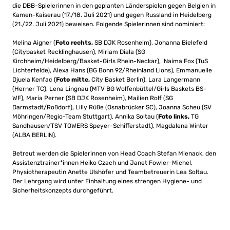
die DBB-Spielerinnen in den geplanten Länderspielen gegen Belgien in
Kamen-Kaiserau (17./18. Juli 2021) und gegen Russland in Heidelberg
(21./22. Juli 2021) beweisen. Folgende Spielerinnen sind nominiert:
Melina Aigner (
Foto rechts,
SB DJK Rosenheim), Johanna Bielefeld
(Citybasket Recklinghausen), Miriam Diala (SG
Kirchheim/Heidelberg/Basket-Girls Rhein-Neckar), Naima Fox (TuS
Lichterfelde), Alexa Hans (BG Bonn 92/Rheinland Lions), Emmanuelle
Djuela Kenfac (
Foto mitte,
City Basket Berlin), Lara Langermann
(Herner TC), Lena Lingnau (MTV BG Wolfenbüttel/Girls Baskets BS-
WF), Maria Perner (SB DJK Rosenheim), Mailien Rolf (SG
Darmstadt/Roßdorf), Lilly Rüße (Osnabrücker SC), Joanna Scheu (SV
Möhringen/Regio-Team Stuttgart), Annika Soltau (
Foto links,
TG
Sandhausen/TSV TOWERS Speyer-Schifferstadt), Magdalena Winter
(ALBA BERLIN).
Betreut werden die Spielerinnen von Head Coach Stefan Mienack, den
Assistenztrainer*innen Heiko Czach und Janet Fowler-Michel,
Physiotherapeutin Anette Ulshöfer und Teambetreuerin Lea Soltau.
Der Lehrgang wird unter Einhaltung eines strengen Hygiene- und
Sicherheitskonzepts durchgeführt.