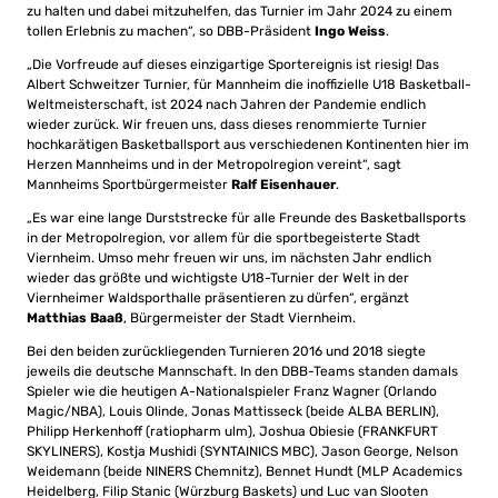
zu halten und dabei mitzuhelfen, das Turnier im Jahr 2024 zu einem
tollen Erlebnis zu machen“, so DBB-Präsident
Ingo Weiss
.
„Die Vorfreude auf dieses einzigartige Sportereignis ist riesig! Das
Albert Schweitzer Turnier, für Mannheim die inoffizielle U18 Basketball-
Weltmeisterschaft, ist 2024 nach Jahren der Pandemie endlich
wieder zurück. Wir freuen uns, dass dieses renommierte Turnier
hochkarätigen Basketballsport aus verschiedenen Kontinenten hier im
Herzen Mannheims und in der Metropolregion vereint“, sagt
Mannheims Sportbürgermeister
Ralf Eisenhauer
.
„Es war eine lange Durststrecke für alle Freunde des Basketballsports
in der Metropolregion, vor allem für die sportbegeisterte Stadt
Viernheim. Umso mehr freuen wir uns, im nächsten Jahr endlich
wieder das größte und wichtigste U18-Turnier der Welt in der
Viernheimer Waldsporthalle präsentieren zu dürfen“, ergänzt
Matthias Baaß
, Bürgermeister der Stadt Viernheim.
Bei den beiden zurückliegenden Turnieren 2016 und 2018 siegte
jeweils die deutsche Mannschaft. In den DBB-Teams standen damals
Spieler wie die heutigen A-Nationalspieler Franz Wagner (Orlando
Magic/NBA), Louis Olinde, Jonas Mattisseck (beide ALBA BERLIN),
Philipp Herkenhoff (ratiopharm ulm), Joshua Obiesie (FRANKFURT
SKYLINERS), Kostja Mushidi (SYNTAINICS MBC), Jason George, Nelson
Weidemann (beide NINERS Chemnitz), Bennet Hundt (MLP Academics
Heidelberg, Filip Stanic (Würzburg Baskets) und Luc van Slooten