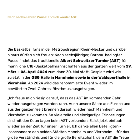
Nach sechs Jahren Pause: Endlich wieder AST!
Die Basketballfans in der Metropolregion Rhein-Neckar und darüber
hinaus dürfen sich freuen: Nach sechsjähriger, Corona-bedingter
Pause findet das traditionelle
Albert Schweitzer Turnier (AST)
für
männliche U18-Basketballmannschaften aus der ganzen Welt vom
29.
März – 06. April 2024
zum dann 30. Mal statt. Gespielt wird wie
zuletzt in der
GBG Halle in Mannheim sowie in der Waldsporthalle in
Viernheim
. Ab 2024 wird das renommierte Event wieder im
bewährten Zwei-Jahres-Rhythmus ausgetragen.
„Ich freue mich riesig darauf, dass das AST im kommenden Jahr
wieder ausgetragen werden kann. Auch unsere Gäste aus Europa und
aus der ganzen Welt brennen darauf, wieder nach Mannheim und
Viernheim zu kommen. So viele tolle und einzigartige Erinnerungen
sind mit den Ostertagen beim AST verbunden. Es ist jetzt einfach
wieder an der Zeit für unser Turnier. Ich danke allen Beteiligten –
insbesondere den beiden Städten Mannheim und Viernheim – für das
große Verständnis und für die große Bereitschaft, dem AST die Treue